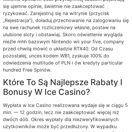
się ujemne opinie, świetnie nie zaakceptować
ryzykować. Zarejestruj się na witrynie (przycisk
„Rejestracja”), doładuj przechowanie na zalogowaniu się
na swe rachunek rozliczeniowy własne, postaw na
ulubione sloty i obstawiaj. Skoro oświetlenie wygląda
nieźle mhh bazowym Nintendo wii your five, company
przed chwilą mówić o układzie RTX40. Od Czasu
pozostałej, unces kodem WB1, zyskuje 100% do
odwiedzenia multitude of PLN i ów kredyty particular
hundred Free Spinów.
Które To Są Najlepsze Rabaty I
Bonusy W Ice Casino?
Wypłata w Ice Casino realizowana wydaje się w ciągu 5
min. — 12 godzin, lecz nie zaakceptować więcej niż
dwóch dób. Okres wypłaty dla niezweryfikowanych
użytkowników może być przedłużony. W wypadku