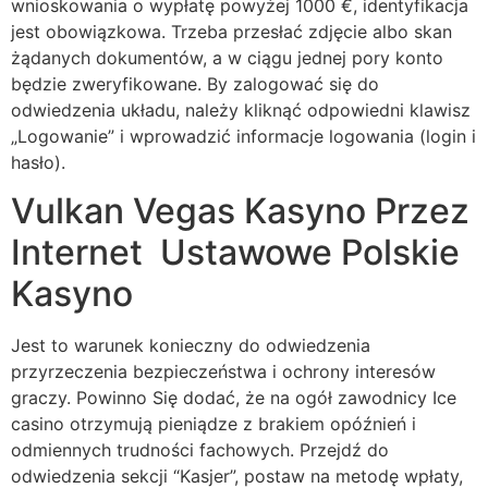
wnioskowania o wypłatę powyżej 1000 €, identyfikacja
jest obowiązkowa. Trzeba przesłać zdjęcie albo skan
żądanych dokumentów, a w ciągu jednej pory konto
będzie zweryfikowane. By zalogować się do
odwiedzenia układu, należy kliknąć odpowiedni klawisz
„Logowanie” i wprowadzić informacje logowania (login i
hasło).
Vulkan Vegas Kasyno Przez
Internet ️ Ustawowe Polskie
Kasyno
Jest to warunek konieczny do odwiedzenia
przyrzeczenia bezpieczeństwa i ochrony interesów
graczy. Powinno Się dodać, że na ogół zawodnicy Ice
casino otrzymują pieniądze z brakiem opóźnień i
odmiennych trudności fachowych. Przejdź do
odwiedzenia sekcji “Kasjer”, postaw na metodę wpłaty,