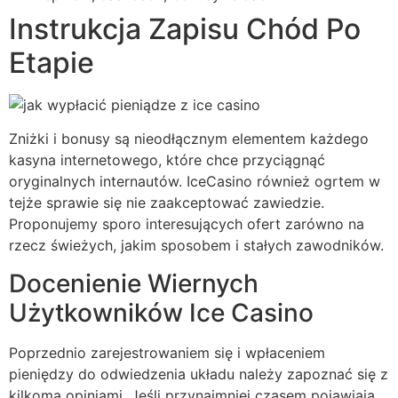
Instrukcja Zapisu Chód Po
Etapie
Zniżki i bonusy są nieodłącznym elementem każdego
kasyna internetowego, które chce przyciągnąć
oryginalnych internautów. IceCasino również ogrtem w
tejże sprawie się nie zaakceptować zawiedzie.
Proponujemy sporo interesujących ofert zarówno na
rzecz świeżych, jakim sposobem i stałych zawodników.
Docenienie Wiernych
Użytkowników Ice Casino
Poprzednio zarejestrowaniem się i wpłaceniem
pieniędzy do odwiedzenia układu należy zapoznać się z
kilkoma opiniami. Jeśli przynajmniej czasem pojawiają