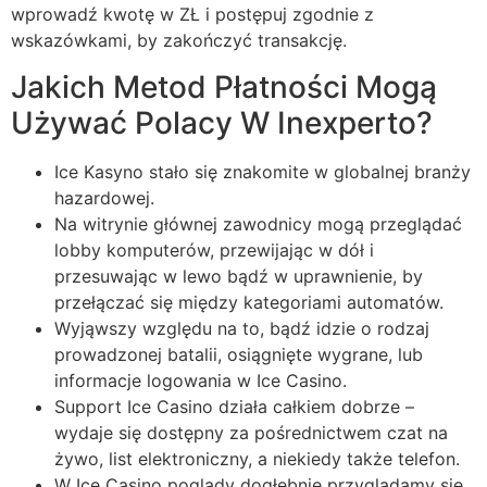
wprowadź kwotę w ZŁ i postępuj zgodnie z
wskazówkami, by zakończyć transakcję.
Jakich Metod Płatności Mogą
Używać Polacy W Inexperto?
Ice Kasyno stało się znakomite w globalnej branży
hazardowej.
Na witrynie głównej zawodnicy mogą przeglądać
lobby komputerów, przewijając w dół i
przesuwając w lewo bądź w uprawnienie, by
przełączać się między kategoriami automatów.
Wyjąwszy względu na to, bądź idzie o rodzaj
prowadzonej batalii, osiągnięte wygrane, lub
informacje logowania w Ice Casino.
Support Ice Casino działa całkiem dobrze –
wydaje się dostępny za pośrednictwem czat na
żywo, list elektroniczny, a niekiedy także telefon.
W Ice Casino poglądy dogłębnie przyglądamy się