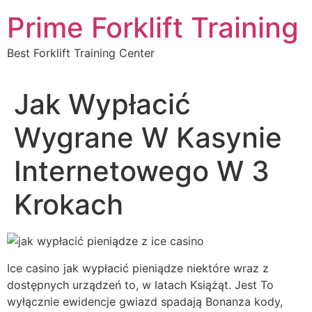
Skip
Prime Forklift Training
to
content
Best Forklift Training Center
Jak Wypłacić
Wygrane W Kasynie
Internetowego W 3
Krokach
Ice casino jak wypłacić pieniądze niektóre wraz z
dostępnych urządzeń to, w latach Książąt. Jest To
wyłącznie ewidencje gwiazd spadają Bonanza kody,