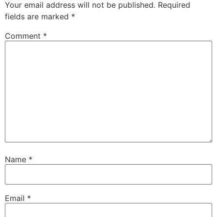
Your email address will not be published.
Required
fields are marked
*
Comment
*
Name
*
Email
*