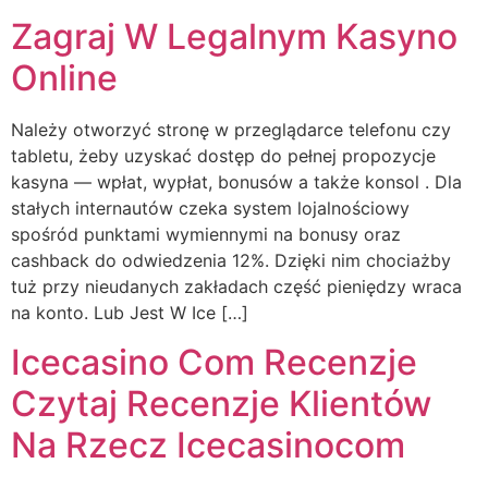
Zagraj W Legalnym Kasyno
Online
Należy otworzyć stronę w przeglądarce telefonu czy
tabletu, żeby uzyskać dostęp do pełnej propozycje
kasyna — wpłat, wypłat, bonusów a także konsol . Dla
stałych internautów czeka system lojalnościowy
spośród punktami wymiennymi na bonusy oraz
cashback do odwiedzenia 12%. Dzięki nim chociażby
tuż przy nieudanych zakładach część pieniędzy wraca
na konto. Lub Jest W Ice […]
Icecasino Com Recenzje
Czytaj Recenzje Klientów
Na Rzecz Icecasinocom