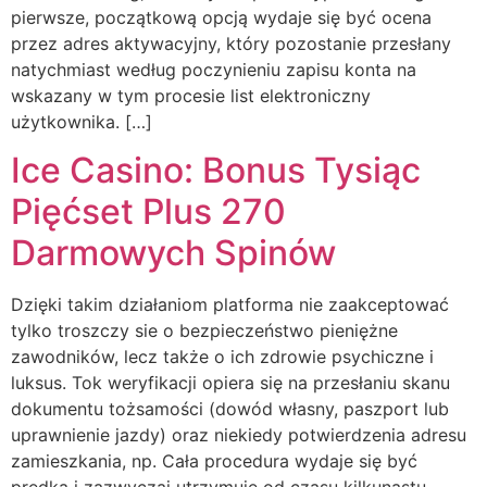
pierwsze, początkową opcją wydaje się być ocena
przez adres aktywacyjny, który pozostanie przesłany
natychmiast według poczynieniu zapisu konta na
wskazany w tym procesie list elektroniczny
użytkownika. […]
Ice Casino: Bonus Tysiąc
Pięćset Plus 270
Darmowych Spinów
Dzięki takim działaniom platforma nie zaakceptować
tylko troszczy sie o bezpieczeństwo pieniężne
zawodników, lecz także o ich zdrowie psychiczne i
luksus. Tok weryfikacji opiera się na przesłaniu skanu
dokumentu tożsamości (dowód własny, paszport lub
uprawnienie jazdy) oraz niekiedy potwierdzenia adresu
zamieszkania, np. Cała procedura wydaje się być