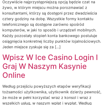
Oczywiście najprzystępniejszą opcją będzie czat na
żywo, w którym miejscu można porozmawiać z
konsultantami, którzy są dostępni przez dwadzieścia
cztery godziny na dobę. Wszystkie formy kontaktu
telefonicznego są dostępne zarówno spośród
komputerów, w jaki to sposób i urządzeń mobilnych.
Każdy pozostały stopień konta bankowego postuluje
osiągnięcia konkretnej liczby punktów lojalnościowych.
Jeden miejsce zyskuje się za […]
Wpisz W Ice Casino Login I
Graj W Naszym Kasynie
Online
Według przejściu powyższych etapów weryfikacji
tożsamości użytkownika, użytkownik dzierży pewność,
że może w pełni korzystać wraz z konsol i wraz z
wszelkich usług, w naszym wpłat i wypłat. Według