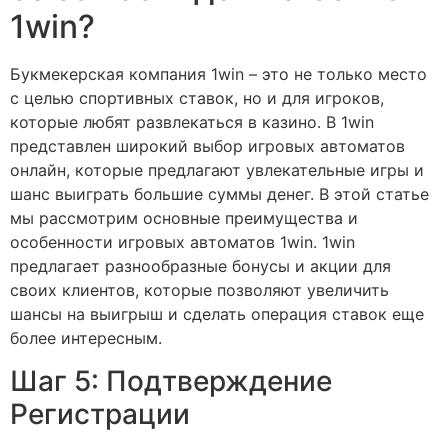
1win?
Букмекерская компания 1win – это не только место
с целью спортивных ставок, но и для игроков,
которые любят развлекаться в казино. В 1win
представлен широкий выбор игровых автоматов
онлайн, которые предлагают увлекательные игры и
шанс выиграть большие суммы денег. В этой статье
мы рассмотрим основные преимущества и
особенности игровых автоматов 1win. 1win
предлагает разнообразные бонусы и акции для
своих клиентов, которые позволяют увеличить
шансы на выигрыш и сделать операция ставок еще
более интересным.
Шаг 5: Подтверждение
Регистрации