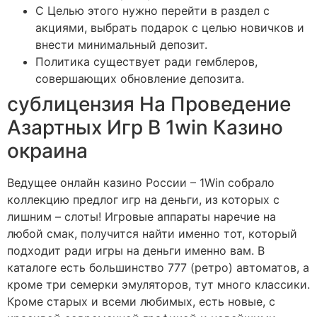
С Целью этого нужно перейти в раздел с
акциями, выбрать подарок с целью новичков и
внести минимальный депозит.
Политика существует ради гемблеров,
совершающих обновление депозита.
сублицензия На Проведение
Азартных Игр В 1win Казино
окраина
Ведущее онлайн казино России – 1Win собрало
коллекцию предлог игр на деньги, из которых с
лишним – слоты! Игровые аппараты наречие на
любой смак, получится найти именно тот, который
подходит ради игры на деньги именно вам. В
каталоге есть большинство 777 (ретро) автоматов, а
кроме три семерки эмуляторов, тут много классики.
Кроме старых и всеми любимых, есть новые, с