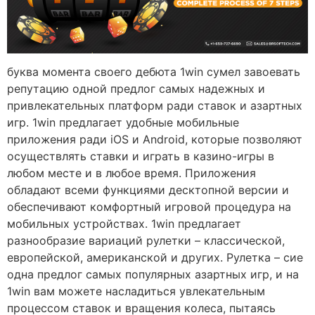
буква момента своего дебюта 1win сумел завоевать
репутацию одной предлог самых надежных и
привлекательных платформ ради ставок и азартных
игр. 1win предлагает удобные мобильные
приложения ради iOS и Android, которые позволяют
осуществлять ставки и играть в казино-игры в
любом месте и в любое время. Приложения
обладают всеми функциями десктопной версии и
обеспечивают комфортный игровой процедура на
мобильных устройствах. 1win предлагает
разнообразие вариаций рулетки – классической,
европейской, американской и других. Рулетка – сие
одна предлог самых популярных азартных игр, и на
1win вам можете насладиться увлекательным
процессом ставок и вращения колеса, пытаясь