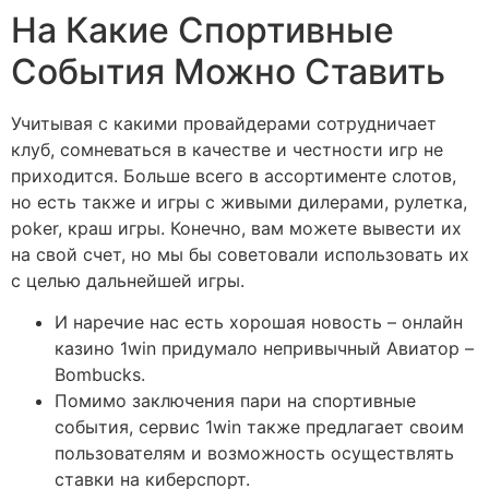
На Какие Спортивные
События Можно Ставить
Учитывая с какими провайдерами сотрудничает
клуб, сомневаться в качестве и честности игр не
приходится. Больше всего в ассортименте слотов,
но есть также и игры с живыми дилерами, рулетка,
poker, краш игры. Конечно, вам можете вывести их
на свой счет, но мы бы советовали использовать их
с целью дальнейшей игры.
И наречие нас есть хорошая новость – онлайн
казино 1win придумало непривычный Авиатор –
Bombucks.
Помимо заключения пари на спортивные
события, сервис 1win также предлагает своим
пользователям и возможность осуществлять
ставки на киберспорт.