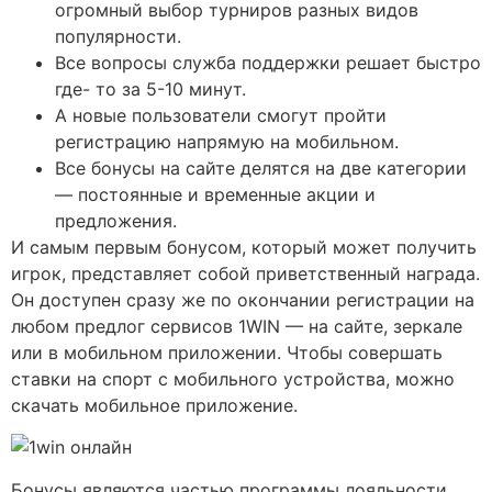
огромный выбор турниров разных видов
популярности.
Все вопросы служба поддержки решает быстро
где- то за 5-10 минут.
А новые пользователи смогут пройти
регистрацию напрямую на мобильном.
Все бонусы на сайте делятся на две категории
— постоянные и временные акции и
предложения.
И самым первым бонусом, который может получить
игрок, представляет собой приветственный награда.
Он доступен сразу же по окончании регистрации на
любом предлог сервисов 1WIN — на сайте, зеркале
или в мобильном приложении. Чтобы совершать
ставки на спорт с мобильного устройства, можно
скачать мобильное приложение.
Бонусы являются частью программы лояльности