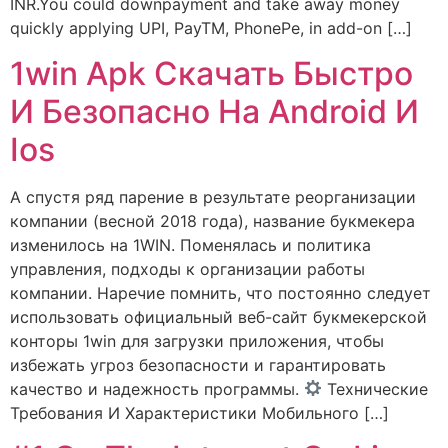
INR.You could downpayment and take away money
quickly applying UPI, PayTM, PhonePe, in add-on […]
1win Apk Скачать Быстро
И Безопасно На Android И
Ios
А спустя ряд парение в результате реорганизации
компании (весной 2018 года), название букмекера
изменилось на 1WIN. Поменялась и политика
управления, подходы к организации работы
компании. Наречие помнить, что постоянно следует
использовать официальный веб-сайт букмекерской
конторы 1win для загрузки приложения, чтобы
избежать угроз безопасности и гарантировать
качество и надежность программы.
Технические
Требования И Характеристики Мобильного […]