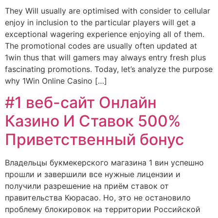
They Will usually are optimised with consider to cellular
enjoy in inclusion to the particular players will get a
exceptional wagering experience enjoying all of them.
The promotional codes are usually often updated at
1win thus that will gamers may always entry fresh plus
fascinating promotions. Today, let’s analyze the purpose
why 1Win Online Casino […]
#1 веб-сайт Онлайн
Казино И Ставок 500%
Приветственный бонус
Влад͏ельцы͏ букмекерского магазина 1 в͏ин успешно
прошли и завер͏шили все нужные лицензии и
получили разрешение на приём ставок от
правительства Кюрасао. Но,͏ ͏это не остановило
проблему блокирово͏к на территор͏ии Росс͏ий͏ской