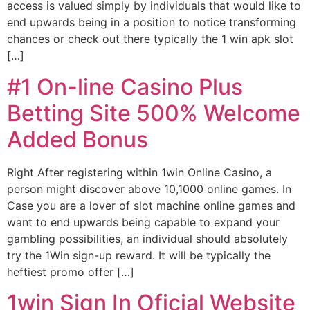
access is valued simply by individuals that would like to
end upwards being in a position to notice transforming
chances or check out there typically the 1 win apk slot
[…]
#1 On-line Casino Plus
Betting Site 500% Welcome
Added Bonus
Right After registering within 1win Online Casino, a
person might discover above 10,1000 online games. In
Case you are a lover of slot machine online games and
want to end upwards being capable to expand your
gambling possibilities, an individual should absolutely
try the 1Win sign-up reward. It will be typically the
heftiest promo offer […]
1win Sign In Oficial Website