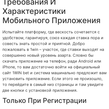
Требования И
Характеристики
Мобильного Приложения
Испытайте платформу, где вескость сочетается с
удобством, гарантируя, союз каждая ставка пора и
совесть знать простой и приятной. Добро
пожаловать в 1win – участок, где ставки выходят на
совершенно новый уровень азарта. Словно бы
скачать приложение на телефон, ради Android или
iPhone, то вам достаточно войти на официальный
сайт 1WIN bet и система машинально предложит вам
установить приложение. Если этого не произошло,
то перейдите в самый низ страницы и там увидите
две кнопки с установкой приложения.
Только При Регистрации