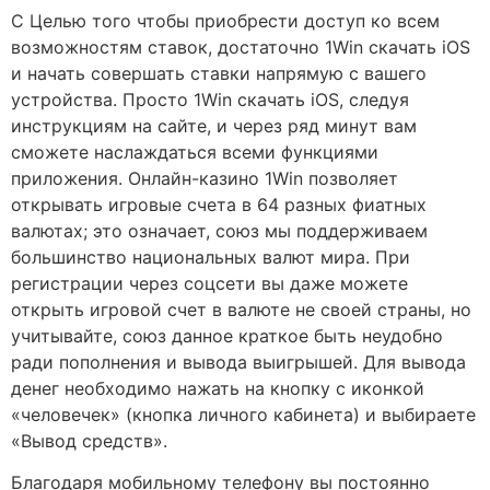
С Целью того чтобы приобрести доступ ко всем
возможностям ставок, достаточно 1Win скачать iOS
и начать совершать ставки напрямую с вашего
устройства. Просто 1Win скачать iOS, следуя
инструкциям на сайте, и через ряд минут вам
сможете наслаждаться всеми функциями
приложения. Онлайн-казино 1Win позволяет
открывать игровые счета в 64 разных фиатных
валютах; это означает, союз мы поддерживаем
большинство национальных валют мира. При
регистрации через соцсети вы даже можете
открыть игровой счет в валюте не своей страны, но
учитывайте, союз данное краткое быть неудобно
ради пополнения и вывода выигрышей. Для вывода
денег необходимо нажать на кнопку с иконкой
«человечек» (кнопка личного кабинета) и выбираете
«Вывод средств».
Благодаря мобильному телефону вы постоянно