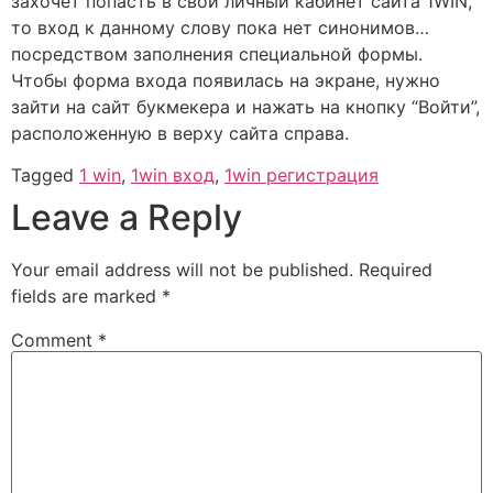
захочет попасть в свой личный кабинет сайта 1WIN,
то вход к данному слову пока нет синонимов…
посредством заполнения специальной формы.
Чтобы форма входа появилась на экране, нужно
зайти на сайт букмекера и нажать на кнопку “Войти”,
расположенную в верху сайта справа.
Tagged
1 win
,
1win вход
,
1win регистрация
Leave a Reply
Your email address will not be published.
Required
fields are marked
*
Comment
*