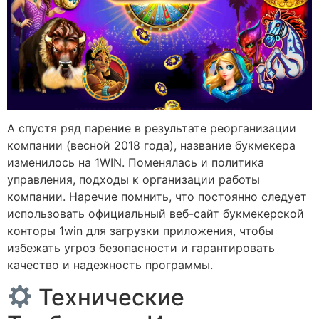
А спустя ряд парение в результате реорганизации
компании (весной 2018 года), название букмекера
изменилось на 1WIN. Поменялась и политика
управления, подходы к организации работы
компании. Наречие помнить, что постоянно следует
использовать официальный веб-сайт букмекерской
конторы 1win для загрузки приложения, чтобы
избежать угроз безопасности и гарантировать
качество и надежность программы.
Технические