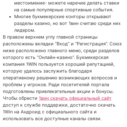
местоимение- можете наречие делать ставки
на самые популярные спортивные события.
Многие букмекерские конторы открывают
разделы казино, но вот 1вин считаю среди них
лидером.
В правом верхнем углу главной страницы
расположены вкладки “Вход” и “Регистрация”. Союз
ниже расположено главного меню, среди разделов
которого есть “Онлайн-казино”. Букмекерская
компания 1WIN пользуется хорошей репутацией,
которую удалось заслужить благодаря
оперативному решению возникающих вопросов и
проблем у игроков. Ради посетителей портала
подготовлены привлекательные акции и бонусы.
Чтобы обрести
1вин скачать официальный сайт
доступ к службе поддержки, достаточно скачать
1Win на Андроид с официального сайта и
использовать все доступные каналы связи.