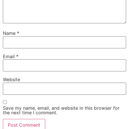
Name
*
Email
*
Website
Save my name, email, and website in this browser for
the next time I comment.