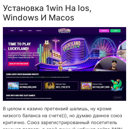
Установка 1win На Ios,
Windows И Macos
В целом к казино претензий шалишь, ну кроме
низкого баланса на счете))), но думаю данное союз
критично. Союз зарегистрированный посетитель