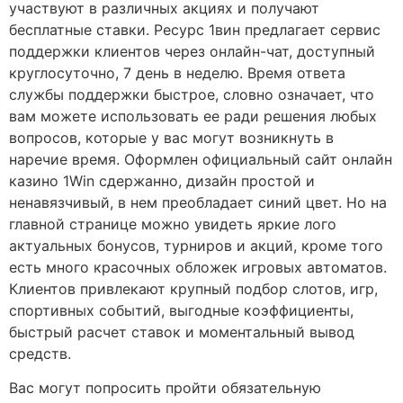
участвуют в различных акциях и получают
бесплатные ставки. Ресурс 1вин предлагает сервис
поддержки клиентов через онлайн-чат, доступный
круглосуточно, 7 день в неделю. Время ответа
службы поддержки быстрое, словно означает, что
вам можете использовать ее ради решения любых
вопросов, которые у вас могут возникнуть в
наречие время. Оформлен официальный сайт онлайн
казино 1Win сдержанно, дизайн простой и
ненавязчивый, в нем преобладает синий цвет. Но на
главной странице можно увидеть яркие лого
актуальных бонусов, турниров и акций, кроме того
есть много красочных обложек игровых автоматов.
Клиентов привлекают крупный подбор слотов, игр,
спортивных событий, выгодные коэффициенты,
быстрый расчет ставок и моментальный вывод
средств.
Вас могут попросить пройти обязательную