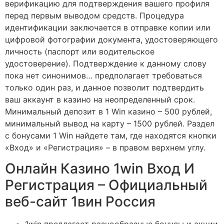
верификацию для подтверждения вашего профиля
перед первым выводом средств. Процедура
идентификации заключается в отправке копии или
цифровой фотографии документа, удостоверяющего
личность (паспорт или водительское
удостоверение). Подтверждение к данному слову
пока нет синонимов… предполагает требоваться
только один раз, и данное позволит подтвердить
ваш аккаунт в казино на неопределенный срок.
Минимальный депозит в 1 Win казино – 500 рублей,
минимальный вывод на карту – 1500 рублей. Раздел
с бонусами 1 Win найдете там, где находятся кнопки
«Вход» и «Регистрация» – в правом верхнем углу.
Онлайн Казино 1win Вход И
Регистрация – Официальный
веб-сайт 1вин Россия