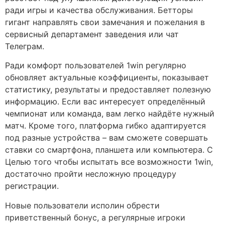
ради игры и качества обслуживания. Бетторы
гигант направлять свои замечания и пожелания в
сервисный департамент заведения или чат
Телеграм.
Ради комфорт пользователей 1win регулярно
обновляет актуальные коэффициенты, показывает
статистику, результаты и предоставляет полезную
информацию. Если вас интересует определённый
чемпионат или команда, вам легко найдёте нужный
матч. Кроме того, платформа гибко адаптируется
под разные устройства – вам сможете совершать
ставки со смартфона, планшета или компьютера. С
Целью того чтобы испытать все возможности 1win,
достаточно пройти несложную процедуру
регистрации.
Новые пользователи исполин обрести
приветственный бонус, а регулярные игроки