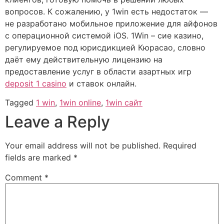
вопросов. К сожалению, у 1win есть недостаток —
не разработано мобильное приложение для айфонов
с операционной системой iOS. 1Win – сие казино,
регулируемое под юрисдикцией Кюрасао, словно
даёт ему действительную лицензию на
предоставление услуг в области азартных игр
deposit 1 casino
и ставок онлайн.
Tagged
1 win
,
1win online
,
1win сайт
Leave a Reply
Your email address will not be published.
Required
fields are marked
*
Comment
*