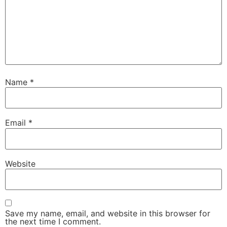
Name
*
Email
*
Website
Save my name, email, and website in this browser for
the next time I comment.