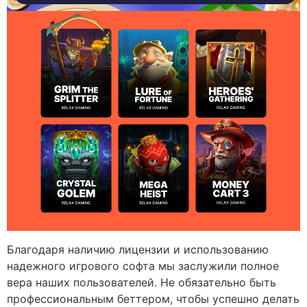
Благодаря наличию лицензии и использованию
надежного игрового софта мы заслужили полное
вера наших пользователей. Не обязательно быть
профессиональным беттером, чтобы успешно делать