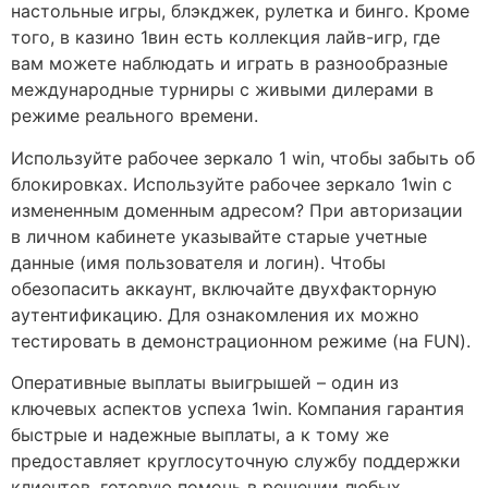
настольные игры, блэкджек, рулетка и бинго. Кроме
того, в казино 1вин есть коллекция лайв-игр, где
вам можете наблюдать и играть в разнообразные
международные турниры с живыми дилерами в
режиме реального времени.
Используйте рабочее зеркало 1 win, чтобы забыть об
блокировках. Используйте рабочее зеркало 1win с
измененным доменным адресом? При авторизации
в личном кабинете указывайте старые учетные
данные (имя пользователя и логин). Чтобы
обезопасить аккаунт, включайте двухфакторную
аутентификацию. Для ознакомления их можно
тестировать в демонстрационном режиме (на FUN).
Оперативные выплаты выигрышей – один из
ключевых аспектов успеха 1win. Компания гарантия
быстрые и надежные выплаты, а к тому же
предоставляет круглосуточную службу поддержки
клиентов, готовую помочь в решении любых