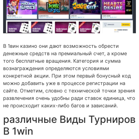
В 1вин казино они дают возможность обрести
денежные средств на премиальный счет, а кроме
того бесплатные вращения. Категория и сумма
вознаграждения определяются условиями
конкретной акции. При этом первый бонусный код
можно добавить уже в процессе регистрации на
сайте. Отметим, словно с технической точки зрения
развлечения очень удобны ради ставок единица, что
не происходит каких-либо багов и зависаний.
различные Виды Турниров
В 1win