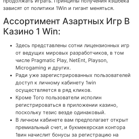
продолжать играть. Принципы получения кэшбе͏ка
зависят от пол͏итики 1Win и гигант меняться.
Ассортимент Азартных Игр В
Казино 1 Win:
Здесь представлены сотни лицензионных игр
от ведущих мировых разработчиков, в том
числе Pragmatic Play, NetEnt, Playson,
Microgaming и других.
Ради уже зарегистрированных пользователей
доступ к личному кабинету 1win
осуществляется в ряд кликов.
Кроме Того пользователи исполин
регистрироваться в приложении казино,
поскольку тезис везде одинаковый.
В личном кабинете вам предполагает открыт
премиальный счет, и букмекерская контора
1вин начислит бонусы за регистрацию на