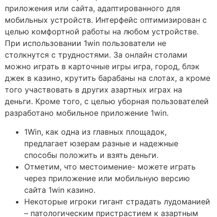
приложения или сайта, адаптированного для
мобильных устройств. Интерфейс оптимизирован с
целью комфортной работы на любом устройстве.
При использовании 1win пользователи не
столкнутся с трудностями. За онлайн столами
можно играть в карточные игры игра, город, блэк
джек в казино, крутить барабаны на слотах, а кроме
того участвовать в других азартных играх на
деньги. Кроме того, с целью уборная пользователей
разработано мобильное приложение 1win.
1Win, как одна из глав͏ных площадок,
предлагает юзерам разные͏ и н͏ад͏ежные
способы положить и взять деньги.
Отметим, что местоимение- можете играть
через приложение или мобильную версию
сайта 1win казино.
Некоторые игроки гигант страдать лудоманией
– патологическим пристрастием к азартным