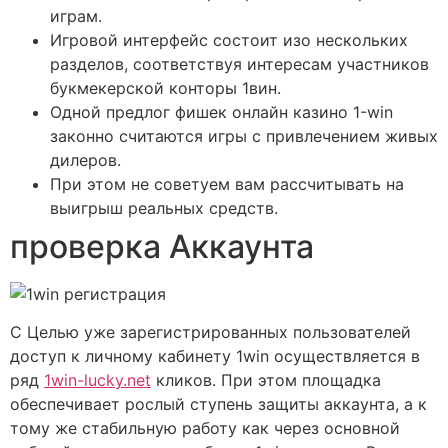
играм.
Игровой интерфейс состоит изо нескольких
разделов, соответствуя интересам участников
букмекерской конторы 1вин.
Одной предлог фишек онлайн казино 1-win
законно считаются игры с привлечением живых
дилеров.
При этом не советуем вам рассчитывать на
выигрыш реальных средств.
проверка Аккаунта
С Целью уже зарегистрированных пользователей
доступ к личному кабинету 1win осуществляется в
ряд
1win-lucky.net
кликов. При этом площадка
обеспечивает рослый ступень защиты аккаунта, а к
тому же стабильную работу как через основной