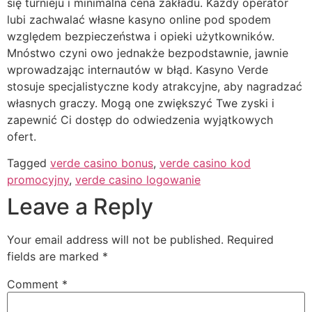
się turnieju i minimalna cena zakładu. Każdy operator
lubi zachwalać własne kasyno online pod spodem
względem bezpieczeństwa i opieki użytkowników.
Mnóstwo czyni owo jednakże bezpodstawnie, jawnie
wprowadzając internautów w błąd. Kasyno Verde
stosuje specjalistyczne kody atrakcyjne, aby nagradzać
własnych graczy. Mogą one zwiększyć Twe zyski i
zapewnić Ci dostęp do odwiedzenia wyjątkowych
ofert.
Tagged
verde casino bonus
,
verde casino kod
promocyjny
,
verde casino logowanie
Leave a Reply
Your email address will not be published.
Required
fields are marked
*
Comment
*