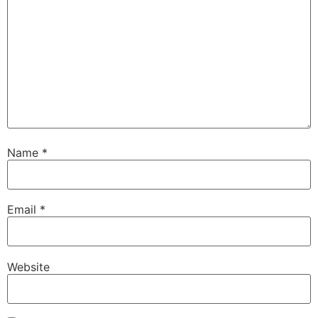
Name
*
Email
*
Website