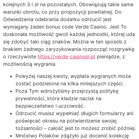
kolejnych 3 i zł na pozostałych. Obowiązują takie same
warunki obrotu, co przy propozycji powitalnej. Do
Odwiedzenia odebrania dodatku odrzucić jest
wymagany żaden bonus code Verde Casino. Jest To
doskonała możliwość gwoli każdej jednostki, której uda
się zdobyć taki ciąg znaków. Można w ten sposób z
brakiem żadnego zaryzykowania rozpocząć rozgrywkę
o rzeczywiste
https://verde-casinopl.pl
pieniądze, z
możliwością wygrania.
Powyżej naszej kwoty, wypłata wygranych może
zostać podzielona na kilka mniejszych części.
Poza Tym wdrożyliśmy przejrzystą politykę
prywatności, która kładzie nacisk na
bezpieczeństwo i uczciwość.
Odrzucić musisz wypełniać długich formularzy ani
poświęcać okresu na potwierdzenie swojej
tożsamości – całość jest to możesz zrobić później.
Mnóstwo Polaków zdążyło już docenić kolekcję