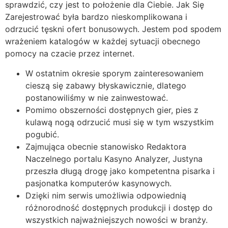
sprawdzić, czy jest to położenie dla Ciebie. Jak Się
Zarejestrować była bardzo nieskomplikowana i
odrzucić tęskni ofert bonusowych. Jestem pod spodem
wrażeniem katalogów w każdej sytuacji obecnego
pomocy na czacie przez internet.
W ostatnim okresie sporym zainteresowaniem
cieszą się zabawy błyskawicznie, dlatego
postanowiliśmy w nie zainwestować.
Pomimo obszerności dostępnych gier, pies z
kulawą nogą odrzucić musi się w tym wszystkim
pogubić.
Zajmująca obecnie stanowisko Redaktora
Naczelnego portalu Kasyno Analyzer, Justyna
przeszła długą drogę jako kompetentna pisarka i
pasjonatka komputerów kasynowych.
Dzięki nim serwis umożliwia odpowiednią
różnorodność dostępnych produkcji i dostęp do
wszystkich najważniejszych nowości w branży.