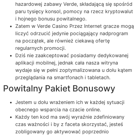
hazardowej zabawy Verde, składającą się spośród
paru tysięcy konsol, pomocy na rzecz kryptowalut
i hojnego bonusu powitalnego.
Zatem w Verde Casino Przez Internet gracze mogą
liczyć odrzucić jedynie pociągający nadprogram
na początek, ale również ciekawą ofertę
regularnych promocji.
Dziś nie zaakceptować posiadamy dedykowanej
aplikacji mobilnej, jednak cała nasza witryna
wydaje się w pełni zoptymalizowana u dołu kątem
przeglądania na smartfonach i tabletach.
Powitalny Pakiet Bonusowy
Jestem u dołu wrażeniem ich w każdej sytuacji
obecnego wsparcia na czacie online.
Każdy ten kod ma swój wyraźnie zdefiniowany
czas ważności i by z faceta skorzystać, jesteś
zobligowany go aktywować poprzednio