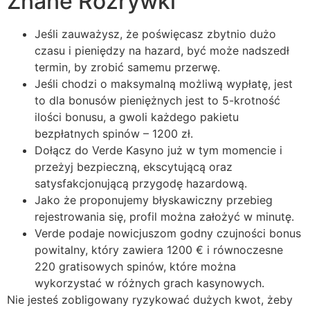
Znane Rozrywki
Jeśli zauważysz, że poświęcasz zbytnio dużo
czasu i pieniędzy na hazard, być może nadszedł
termin, by zrobić samemu przerwę.
Jeśli chodzi o maksymalną możliwą wypłatę, jest
to dla bonusów pieniężnych jest to 5-krotność
ilości bonusu, a gwoli każdego pakietu
bezpłatnych spinów – 1200 zł.
Dołącz do Verde Kasyno już w tym momencie i
przeżyj bezpieczną, ekscytującą oraz
satysfakcjonującą przygodę hazardową.
Jako że proponujemy błyskawiczny przebieg
rejestrowania się, profil można założyć w minutę.
Verde podaje nowicjuszom godny czujności bonus
powitalny, który zawiera 1200 € i równoczesne
220 gratisowych spinów, które można
wykorzystać w różnych grach kasynowych.
Nie jesteś zobligowany ryzykować dużych kwot, żeby