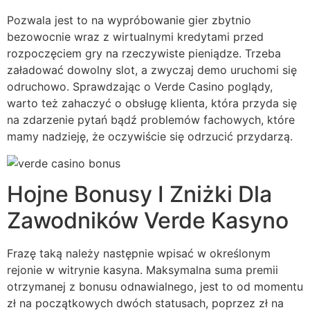
Pozwala jest to na wypróbowanie gier zbytnio
bezowocnie wraz z wirtualnymi kredytami przed
rozpoczęciem gry na rzeczywiste pieniądze. Trzeba
załadować dowolny slot, a zwyczaj demo uruchomi się
odruchowo. Sprawdzając o Verde Casino poglądy,
warto też zahaczyć o obsługę klienta, która przyda się
na zdarzenie pytań bądź problemów fachowych, które
mamy nadzieję, że oczywiście się odrzucić przydarzą.
Hojne Bonusy I Zniżki Dla
Zawodników Verde Kasyno
Frazę taką należy następnie wpisać w określonym
rejonie w witrynie kasyna. Maksymalna suma premii
otrzymanej z bonusu odnawialnego, jest to od momentu
zł na początkowych dwóch statusach, poprzez zł na