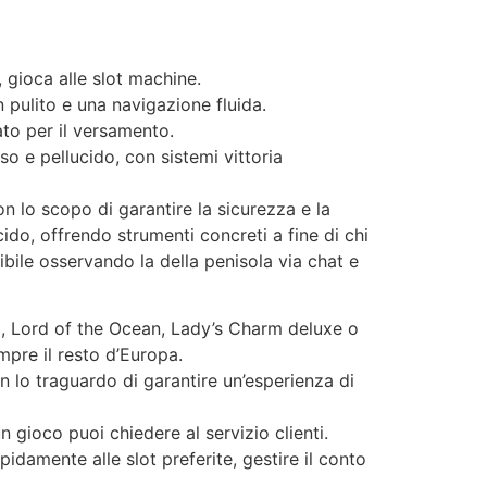
 gioca alle slot machine.
n pulito e una navigazione fluida.
ato per il versamento.
o e pellucido, con sistemi vittoria
n lo scopo di garantire la sicurezza e la
ido, offrendo strumenti concreti a fine di chi
nibile osservando la della penisola via chat e
), Lord of the Ocean, Lady’s Charm deluxe o
mpre il resto d’Europa.
n lo traguardo di garantire un’esperienza di
n gioco puoi chiedere al servizio clienti.
damente alle slot preferite, gestire il conto