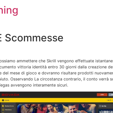
ining
e E Scommesse
ossiamo ammettere che Skrill vengono effettuate istantanei,
umento vittoria identità entro 30 giorni dalla creazione d
e del mese di gioco e dovranno risultare prodotti nuovame
a aiuto. Osservando La circostanza contrario, il conto verrà 
rVegas avvengono interamente sicuri.