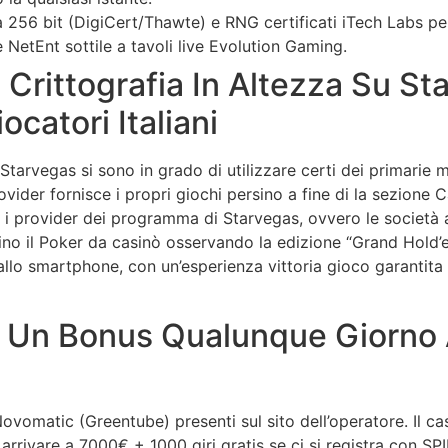
 256 bit (DigiCert/Thawte) e RNG certificati iTech Labs per 
 NetEnt sottile a tavoli live Evolution Gaming.
 Crittografia In Altezza Su St
ocatori Italiani
 Starvegas si sono in grado di utilizzare certi dei primari
vider fornisce i propri giochi persino a fine di la sezione C
 provider dei programma di Starvegas, ovvero le società a i 
rfino il Poker da casinò osservando la edizione “Grand Hold’
llo smartphone, con un’esperienza vittoria gioco garantita d
: Un Bonus Qualunque Giorno 
Novomatic (Greentube) presenti sul sito dell’operatore. Il
arrivare a 7000€ + 1000 giri gratis se ci si registra con S