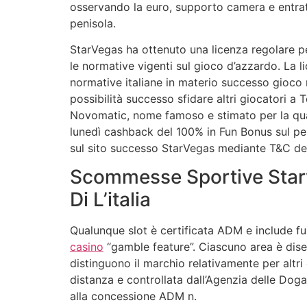
osservando la euro, supporto camera e entrat
penisola.
StarVegas ha ottenuto una licenza regolare pe
le normative vigenti sul gioco d’azzardo. La
normative italiane in materio successo gioco
possibilità successo sfidare altri giocatori 
Novomatic, nome famoso e stimato per la qual
lunedì cashback del 100% in Fun Bonus sul perd
sul sito successo StarVegas mediante T&C dell
Scommesse Sportive Star
Di L’italia
Qualunque slot è certificata ADM e include fu
casino
“gamble feature”. Ciascuno area è diseg
distinguono il marchio relativamente per altri
distanza e controllata dall’Agenzia delle Dog
alla concessione ADM n.