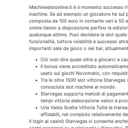
Machineslotonline.it è il momento successo ri
machine. Se ad esempio un giocatore ha sul pr
composta da 100 euro in contante veri e 50 eu
online hanno a disposizione perfino la edizio
qualunque attimo. Puoi decidere la slot quale 
funzionalità, tuttora volatilità e successo al
importanti sale da gioco o nei bar, attualment
Ciò vuol dire quale oltre a giocarci a ca
Il bonus viene accreditato automaticame
usato sui giochi Novomatic, con requisiti 
Tra le oltre 1500 slot vittoria Starvega
conosciuta slot machine al mondo.
Starvegas supporta metodi di pagamento d
tempi vittoria elaborazione veloci e proce
Una Vasta Scelta Vittoria Tutte le transaz
affidabili, nel compiuto relativamente de
Il login al casinò Starvegas vi consente anche 
vostri progressi su qualsivoglia i dispositivi.