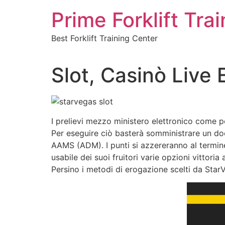
Skip
Prime Forklift Tra
to
content
Best Forklift Training Center
Slot, Casinò Liv
I prelievi mezzo ministero elettronico come p
Per eseguire ciò basterà somministrare un doc
AAMS (ADM). I punti si azzereranno al termin
usabile dei suoi fruitori varie opzioni vittori
Persino i metodi di erogazione scelti da Sta