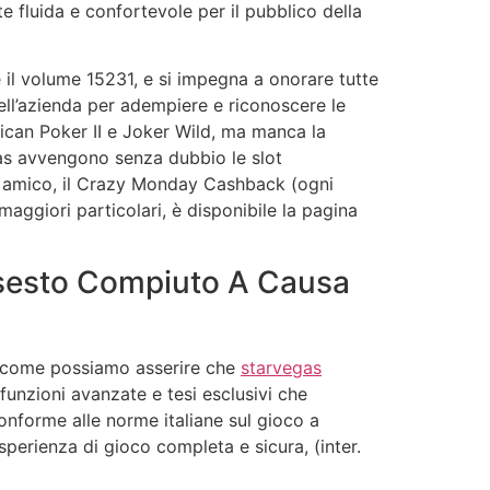
fluida e confortevole per il pubblico della
 il volume 15231, e si impegna a onorare tutte
ll’azienda per adempiere e riconoscere le
ican Poker II e Joker Wild, ma manca la
gas avvengono senza dubbio le slot
un amico, il Crazy Monday Cashback (ogni
aggiori particolari, è disponibile la pagina
nsesto Compiuto A Causa
li come possiamo asserire che
starvegas
funzioni avanzate e tesi esclusivi che
conforme alle norme italiane sul gioco a
perienza di gioco completa e sicura, (inter.