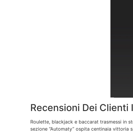
Recensioni Dei Clienti
Roulette, blackjack e baccarat trasmessi in s
sezione “Automaty” ospita centinaia vittoria 