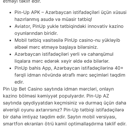
etməyi təklif edir.
Pin-Up APK – Azərbaycan istifadəçiləri üçün xüsusi
hazırlanmış asudə və müasir tətbiq!
Aviator, PinUp yukle tətbiqindəki innovativ kazino
oyunlarından biridir.
Mobil tətbiq vasitəsilə PinUp casino-nu yükləyib
əlbəəl mərc etməyə başlaya bilərsiniz.
Azərbaycan istifadəçiləri yerli və cahanşümul
liqalara mərc edərək xeyir əldə edə bilərlər.
PinUp bahis App, Azərbaycan istifadəçilərinə 40+
fərqli idman növündə ətraflı mərc seçimləri təqdim
edir.
Pin Up Bet Casino saytında idman mərcləri, onlayn
kazino bölməsi kəmiyyət populyardır. Pin-Up AZ
saytında qeydiyyatdan keçmisiniz və durmaq üçün daha
əlverişli oyunu axtarırsınız? Pin-Up tətbiqi istifadəçilərə
bir daha imtiyaz təqdim edir. Saytın mobil versiyası,
smartfon ekranları ötrü kamil optimallaşdırma təklif edir.