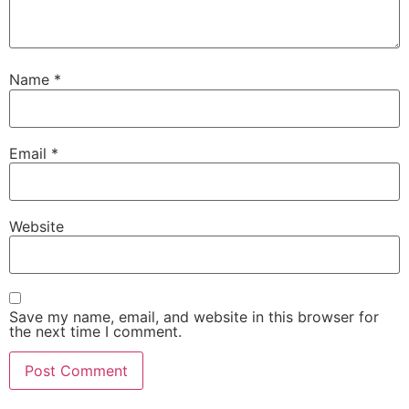
Name
*
Email
*
Website
Save my name, email, and website in this browser for
the next time I comment.