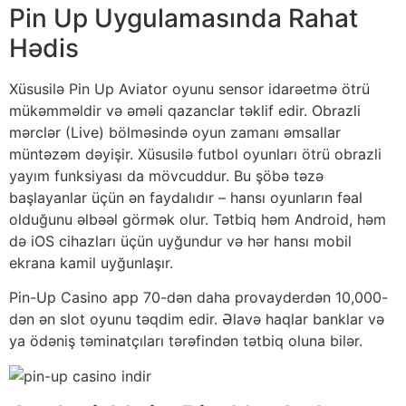
Pin Up Uygulamasında Rahat
Hədis
Xüsusilə Pin Up Aviator oyunu sensor idarəetmə ötrü
mükəmməldir və əməli qazanclar təklif edir. Obrazli
mərclər (Live) bölməsində oyun zamanı əmsallar
müntəzəm dəyişir. Xüsusilə futbol oyunları ötrü obrazli
yayım funksiyası da mövcuddur. Bu şöbə təzə
başlayanlar üçün ən faydalıdır – hansı oyunların fəal
olduğunu əlbəəl görmək olur. Tətbiq həm Android, həm
də iOS cihazları üçün uyğundur və hər hansı mobil
ekrana kamil uyğunlaşır.
Pin-Up Casino app 70-dən daha provayderdən 10,000-
dən ən slot oyunu təqdim edir. Əlavə haqlar banklar və
ya ödəniş təminatçıları tərəfindən tətbiq oluna bilər.