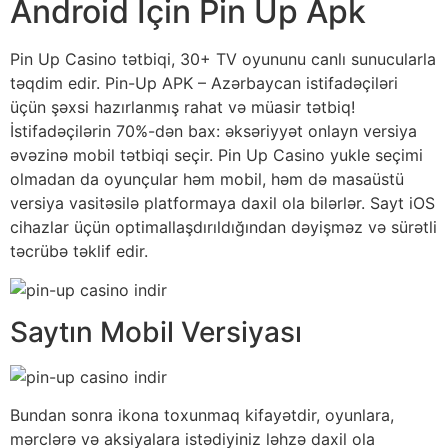
Android Için Pin Up Apk
Pin Up Casino tətbiqi, 30+ TV oyununu canlı sunucularla
təqdim edir. Pin-Up APK – Azərbaycan istifadəçiləri
üçün şəxsi hazırlanmış rahat və müasir tətbiq!
İstifadəçilərin 70%-dən bax: əksəriyyət onlayn versiya
əvəzinə mobil tətbiqi seçir. Pin Up Casino yukle seçimi
olmadan da oyunçular həm mobil, həm də masaüstü
versiya vasitəsilə platformaya daxil ola bilərlər. Sayt iOS
cihazlar üçün optimallaşdırıldığından dəyişməz və sürətli
təcrübə təklif edir.
Saytın Mobil Versiyası
Bundan sonra ikona toxunmaq kifayətdir, oyunlara,
mərclərə və aksiyalara istədiyiniz ləhzə daxil ola