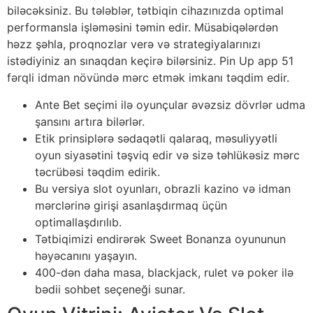
biləcəksiniz. Bu tələblər, tətbiqin cihazınızda optimal
performansla işləməsini təmin edir. Müsabiqələrdən
həzz şəhla, proqnozlar verə və strategiyalarınızı
istədiyiniz an sınaqdan keçirə bilərsiniz. Pin Up app 51
fərqli idman növündə mərc etmək imkanı təqdim edir.
Ante Bet seçimi ilə oyunçular əvəzsiz dövrlər udma
şansını artıra bilərlər.
Etik prinsiplərə sədaqətli qalaraq, məsuliyyətli
oyun siyasətini təşviq edir və sizə təhlükəsiz mərc
təcrübəsi təqdim edirik.
Bu versiya slot oyunları, obrazli kazino və idman
mərclərinə girişi asanlaşdırmaq üçün
optimallaşdırılıb.
Tətbiqimizi endirərək Sweet Bonanza oyununun
həyəcanını yaşayın.
400-dən daha masa, blackjack, rulet və poker ilə
bədii sohbet seçeneği sunar.