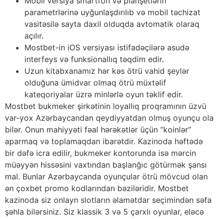
Mobil versiya smartfon və planşetlərin
parametrlərinə uyğunlaşdırılıb və mobil təchizat
vasitəsilə sayta daxil olduqda avtomatik olaraq
açılır.
Mostbet-in iOS versiyası istifadəçilərə asudə
interfeys və funksionallıq təqdim edir.
Uzun kitabxanamız hər kəs ötrü vahid şeylər
olduğuna ümidvar olmaq ötrü müxtəlif
kateqoriyalar üzrə minlərlə oyun təklif edir.
Mostbet bukmeker şirkətinin loyallıq proqramının üzvü
var-yox Azərbaycandan qeydiyyatdan olmuş oyunçu ola
bilər. Onun mahiyyəti fəal hərəkətlər üçün “koinlər”
aparmaq və toplamaqdan ibarətdir. Kazinoda həftədə
bir dəfə icra edilir, bukmeker kontorunda isə mərcin
müəyyən hissəsini vaxtından başlanğıc götürmək şansı
mal. Bunlar Azərbaycanda oyunçular ötrü mövcud olan
ən çoxbet promo kodlarından bəziləridir. Mostbet
kazinoda siz onlayn slotların əlamətdar seçimindən səfa
şəhla bilərsiniz. Siz klassik 3 və 5 çarxlı oyunlar, eləcə