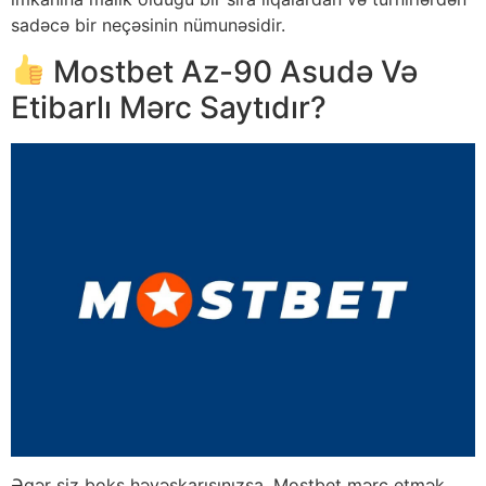
sadəcə bir neçəsinin nümunəsidir.
Mostbet Az-90 Asudə Və
Etibarlı Mərc Saytıdır?
Əgər siz boks həvəskarısınızsa, Mostbet mərc etmək