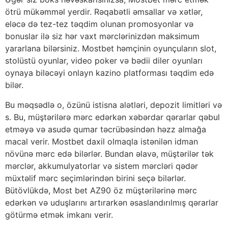
ötrü mükəmməl yerdir. Rəqabətli əmsallar və xətlər,
eləcə də tez-tez təqdim olunan promosyonlar və
bonuslar ilə siz hər vaxt mərclərinizdən maksimum
yararlana bilərsiniz. Mostbet həmçinin oyunçuların slot,
stolüstü oyunlar, video poker və bədii diler oyunları
oynaya biləcəyi onlayn kazino platforması təqdim edə
bilər.
Bu məqsədlə o, özünü istisna alətləri, depozit limitləri və
s. Bu, müştərilərə mərc edərkən xəbərdar qərarlar qəbul
etməyə və asudə qumar təcrübəsindən həzz almağa
macal verir. Mostbet daxil olmaqla istənilən idman
növünə mərc edə bilərlər. Bundan əlavə, müştərilər tək
mərclər, akkumulyatorlar və sistem mərcləri qədər
müxtəlif mərc seçimlərindən birini seçə bilərlər.
Bütövlükdə, Most bet AZ90 öz müştərilərinə mərc
edərkən və uduşlarını artırarkən əsaslandırılmış qərarlar
götürmə etmək imkanı verir.