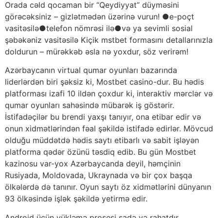
Orada cəld qocaman bir “Qeydiyyat” düyməsini
görəcəksiniz – gizlətmədən üzərinə vurun! ●e-poçt
vasitəsilə●telefon nömrəsi ilə●və ya sevimli sosial
şəbəkəniz vasitəsilə Kiçik mstbet formasını detallarınızla
doldurun – mürəkkəb əsla nə yoxdur, söz verirəm!
Azərbaycanın virtual qumar oyunları bazarında
liderlərdən biri şəksiz ki, Mostbet casino-dur. Bu hədis
platforması izafi 10 ildən çoxdur ki, interaktiv mərclər və
qumar oyunları sahəsində mübarək iş göstərir.
İstifadəçilər bu brendi yaxşı tanıyır, ona etibar edir və
onun xidmətlərindən fəal şəkildə istifadə edirlər. Mövcud
olduğu müddətdə hədis saytı etibarlı və sabit işləyən
platforma qədər özünü təsdiq edib. Bu gün Mostbet
kazinosu var-yox Azərbaycanda deyil, həmçinin
Rusiyada, Moldovada, Ukraynada və bir çox başqa
ölkələrdə də tanınır. Oyun saytı öz xidmətlərini dünyanın
93 ölkəsində işlək şəkildə yetirmə edir.
Android üçün yükləmə prosesi sadə və rahatdır,