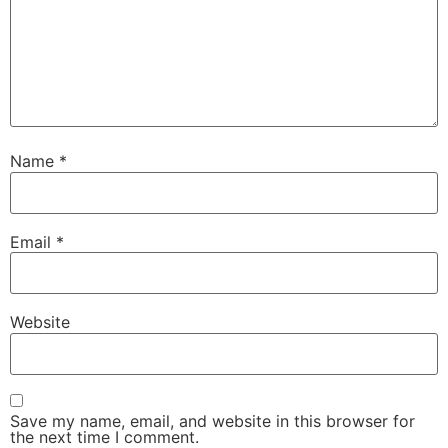
Name
*
Email
*
Website
Save my name, email, and website in this browser for
the next time I comment.