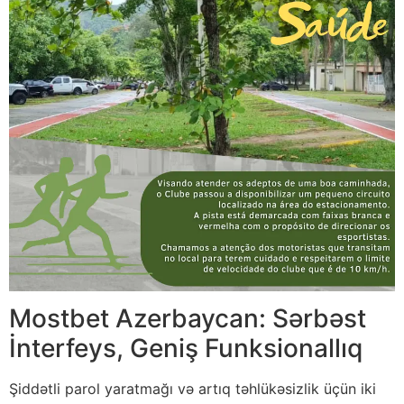
Mostbet Azerbaycan: Sərbəst
İnterfeys, Geniş Funksionallıq
Şiddətli parol yaratmağı və artıq təhlükəsizlik üçün iki