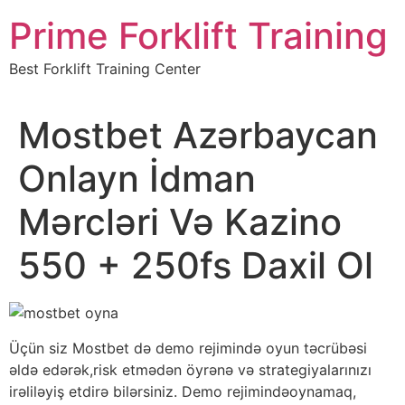
Skip
Prime Forklift Training
to
content
Best Forklift Training Center
Mostbet Azərbaycan
Onlayn İdman
Mərcləri Və Kazino
550 + 250fs Daxil Ol
Üçün siz Mostbet də demo rejimində oyun təcrübəsi
əldə edərək,risk etmədən öyrənə və strategiyalarınızı
irəliləyiş etdirə bilərsiniz. Demo rejimindəoynamaq,