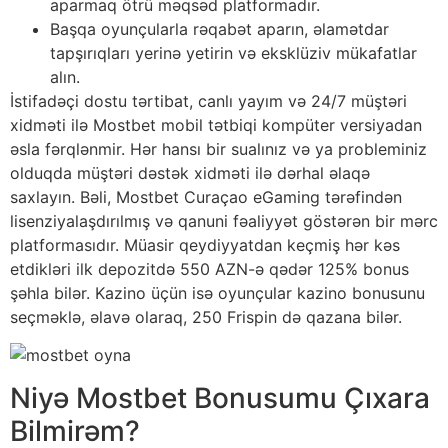
aparmaq ötrü məqsəd platformadır.
Başqa oyunçularla rəqabət aparın, əlamətdar
tapşırıqları yerinə yetirin və eksklüziv mükafatlar
alın.
İstifadəçi dostu tərtibat, canlı yayım və 24/7 müştəri
xidməti ilə Mostbet mobil tətbiqi kompüter versiyadan
əsla fərqlənmir. Hər hansı bir sualınız və ya probleminiz
olduqda müştəri dəstək xidməti ilə dərhal əlaqə
saxlayın. Bəli, Mostbet Curaçao eGaming tərəfindən
lisenziyalaşdırılmış və qanuni fəaliyyət göstərən bir mərc
platformasıdır. Müasir qeydiyyatdan keçmiş hər kəs
etdikləri ilk depozitdə 550 AZN-ə qədər 125% bonus
şəhla bilər. Kazino üçün isə oyunçular kazino bonusunu
seçməklə, əlavə olaraq, 250 Frispin də qazana bilər.
Niyə Mostbet Bonusumu Çıxara
Bilmirəm?