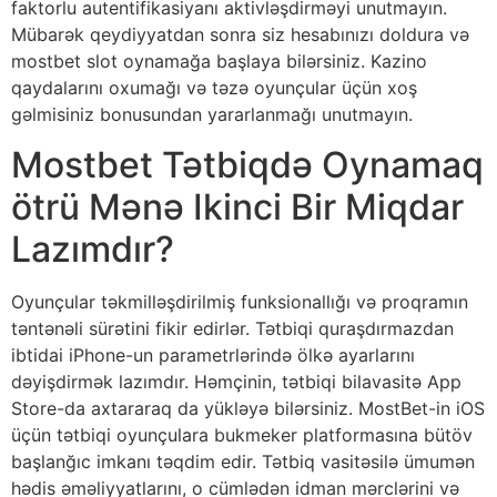
faktorlu autentifikasiyanı aktivləşdirməyi unutmayın.
Mübarək qeydiyyatdan sonra siz hesabınızı doldura və
mostbet slot oynamağa başlaya bilərsiniz. Kazino
qaydalarını oxumağı və təzə oyunçular üçün xoş
gəlmisiniz bonusundan yararlanmağı unutmayın.
Mostbet Tətbiqdə Oynamaq
ötrü Mənə Ikinci Bir Miqdar
Lazımdır?
Oyunçular təkmilləşdirilmiş funksionallığı və proqramın
təntənəli sürətini fikir edirlər. Tətbiqi quraşdırmazdan
ibtidai iPhone-un parametrlərində ölkə ayarlarını
dəyişdirmək lazımdır. Həmçinin, tətbiqi bilavasitə App
Store-da axtararaq da yükləyə bilərsiniz. MostBet-in iOS
üçün tətbiqi oyunçulara bukmeker platformasına bütöv
başlanğıc imkanı təqdim edir. Tətbiq vasitəsilə ümumən
hədis əməliyyatlarını, o cümlədən idman mərclərini və