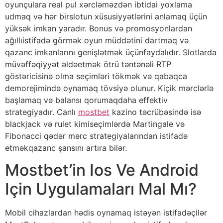
oyunçulara real pul xərcləməzdən ibtidai yoxlama
udmaq və hər birslotun xüsusiyyətlərini anlamaq üçün
yüksək imkan yaradır. Bonus və promosyonlardan
ağıllıistifadə görmək oyun müddətini dartmaq və
qazanc imkanlarını genişlətmək üçünfaydalıdır. Slotlarda
müvəffəqiyyət əldəetmək ötrü təntənəli RTP
göstəricisinə olma seçimləri tökmək və qabaqca
demorejimində oynamaq tövsiyə olunur. Kiçik mərclərlə
başlamaq və balansı qorumaqdaha effektiv
strategiyadır. Canlı
mostbet
kazino təcrübəsində isə
blackjack və rulet kimiseçimlərdə Martingale və
Fibonacci qədər mərc strategiyalarından istifadə
etməkqazanc şansını artıra bilər.
Mostbet’in Ios Ve Android
Için Uygulamaları Mal Mı?
Mobil cihazlardan hədis oynamaq istəyən istifadəçilər