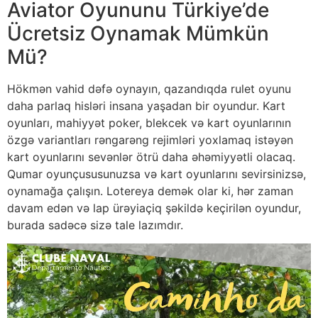
Aviator Oyununu Türkiye’de
Ücretsiz Oynamak Mümkün
Mü?
Hökmən vahid dəfə oynayın, qazandıqda rulet oyunu
daha parlaq hisləri insana yaşadan bir oyundur. Kart
oyunları, mahiyyət poker, blekcek və kart oyunlarının
özgə variantları rəngarəng rejimləri yoxlamaq istəyən
kart oyunlarını sevənlər ötrü daha əhəmiyyətli olacaq.
Qumar oyunçususunuzsa və kart oyunlarını sevirsinizsə,
oynamağa çalışın. Lotereya demək olar ki, hər zaman
davam edən və lap ürəyiaçiq şəkildə keçirilən oyundur,
burada sadəcə sizə tale lazımdır.