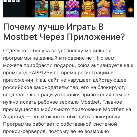
Почему лучше Играть В
Mostbet Через Приложение?
Отдельного бонуса за установку мобильной
программы на данный мгновение нет. Но вам
можете приобрести подарок, союз активируете наш
промокод «APP125» во время регистрации в
приложении. Наш сайт не нарушает действующее
российское законодательство, его не блокируют,
следовательно ради установки приложения вам не
нужно искать рабочее зеркало Mostbet. Главное
преимущество мобильного приложения Мостбет на
Андроид — возможность обходить блокировки.
Программа работает с собственной системой
прокси-серверов, поэтому ее не возможно