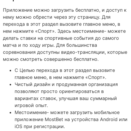
Приложение можно загрузить бесплатно, и доступ к
нему можно обрести через эту страницу. Для
перехода в этот раздел вызовите главное меню, в
нем нажмите «Спорт». Здесь местоимение- можете
делать ставки на спортивные события до самого
матча и по ходу игры. Для большинства
соревнования доступны видео-трансляции, которые
можно смотреть совершенно бесплатно.
С Целью перехода в этот раздел вызовите
главное меню, в нем нажмите «Спорт».
Чистый дизайн и продуманная организация
позволяют просто ориентироваться в
вариантах ставок, улучшая ваш суммарный
игровой опыт.
Местоимение- можете загрузить мобильное
приложение MostBet на устройства Android или
iOS при регистрации.