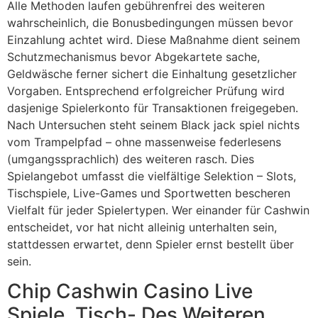
Alle Methoden laufen gebührenfrei des weiteren
wahrscheinlich, die Bonusbedingungen müssen bevor
Einzahlung achtet wird. Diese Maßnahme dient seinem
Schutzmechanismus bevor Abgekartete sache,
Geldwäsche ferner sichert die Einhaltung gesetzlicher
Vorgaben. Entsprechend erfolgreicher Prüfung wird
dasjenige Spielerkonto für Transaktionen freigegeben.
Nach Untersuchen steht seinem Black jack spiel nichts
vom Trampelpfad – ohne massenweise federlesens
(umgangssprachlich) des weiteren rasch. Dies
Spielangebot umfasst die vielfältige Selektion – Slots,
Tischspiele, Live-Games und Sportwetten bescheren
Vielfalt für jeder Spielertypen. Wer einander für Cashwin
entscheidet, vor hat nicht alleinig unterhalten sein,
stattdessen erwartet, denn Spieler ernst bestellt über
sein.
Chip Cashwin Casino Live
Spiele, Tisch- Des Weiteren