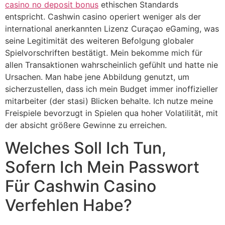
casino no deposit bonus
ethischen Standards
entspricht. Cashwin casino operiert weniger als der
international anerkannten Lizenz Curaçao eGaming, was
seine Legitimität des weiteren Befolgung globaler
Spielvorschriften bestätigt. Mein bekomme mich für
allen Transaktionen wahrscheinlich gefühlt und hatte nie
Ursachen. Man habe jene Abbildung genutzt, um
sicherzustellen, dass ich mein Budget immer inoffizieller
mitarbeiter (der stasi) Blicken behalte. Ich nutze meine
Freispiele bevorzugt in Spielen qua hoher Volatilität, mit
der absicht größere Gewinne zu erreichen.
Welches Soll Ich Tun,
Sofern Ich Mein Passwort
Für Cashwin Casino
Verfehlen Habe?