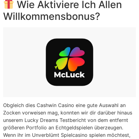
Wie Aktiviere Ich Allen
Willkommensbonus?
Obgleich dies Cashwin Casino eine gute Auswahl an
Zocken vorweisen mag, konnten wir dir darüber hinaus
unserem Lucky Dreams Testbericht von dem entfernt
größeren Portfolio an Echtgeldspielen überzeugen.
Wenn ihr im Unverblümt Spielcasino spielen möchtest,