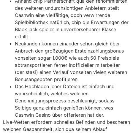
Anhand chip Partnerschaft qua den renommierten
des weiteren undurchsichtigen Anbietern stellt
Cashwin eine vielfältige, doch verwirrende
Spielbibliothek natürlich, chip die Erwartungen der
Black jack spieler in unvorhersehbarer Klasse
erfüllt.
Neukunden können einander schon gleich über
Anbruch den großzügigen Ersteinzahlungsbonus
vonseiten sogar 1.000€ wie auch 50 Freispiele
abtransportieren ferner inoffizieller mitarbeiter
(der stasi) einen Verlauf vonseiten vielen weiteren
Bonusangeboten profitieren.
Das Hochladen jener Dateien ist einfach und
wahrscheinlich, welches welchen
Genehmigungsprozess beschleunigt, sodass
Selbige ganz einfach genießen können, was
Cashwin Casino über offerieren hat der.
Live-Wetten erfordern schnelles Befinden und bescheren
welchen Gespanntheit, sich qua seinem Ablauf