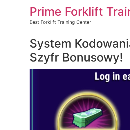
Skip
Prime Forklift Tra
to
content
Best Forklift Training Center
System Kodowania
Szyfr Bonusowy!