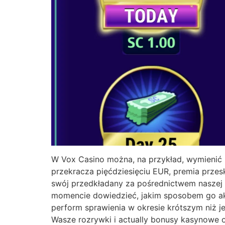
W Vox Casino można, na przykład, wymienić p
przekracza pięćdziesięciu EUR, premia przes
swój przedkładany za pośrednictwem naszej 
momencie dowiedzieć, jakim sposobem go akty
perform sprawienia w okresie krótszym niż 
Wasze rozrywki i actually bonusy kasynowe o