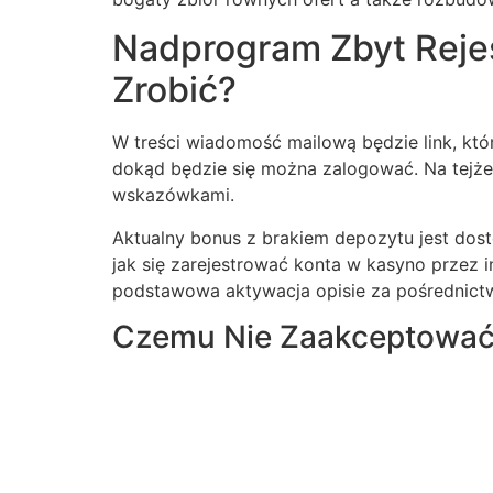
Nadprogram Zbyt Reje
Zrobić?
W treści wiadomość mailową będzie link, któr
dokąd będzie się można zalogować. Na tejże 
wskazówkami.
Aktualny bonus z brakiem depozytu jest dos
jak się zarejestrować konta w kasyno przez i
podstawowa aktywacja opisie za pośrednict
Czemu Nie Zaakceptować 