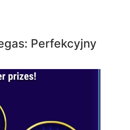
gas: Perfekcyjny