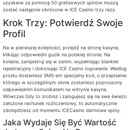
uzyskane za pomocą 50 gratisowych spinów muszą
zostać następnie obrócone w ICE Casino trzy razy.
Krok Trzy: Potwierdź Swoje
Profil
Na w pierwszej kolejności, przejdź na stronę kasyna,
klikając odpowiedni guzik na polskiej stronie. Na
kolejne, zarejestruj się w zanim, wypełniając blankiet
rejestracyjny i dokonując ICE Casino logowanie. Według
prostu dostaniesz SMS-em specjalny kod, o przepisanie
którego w szczególnym oknie zostaniesz poproszony
odpowiednim komunikatem na witrynie kasyna.
Wówczas Gdy to zrobisz i zalogujesz się na swe świeżo
założone rachunek rozliczeniowy, to automatycznie
zdobędziesz od momentu ICECasino darmowe spiny.
Jaka Wydaje Się Być Wartość