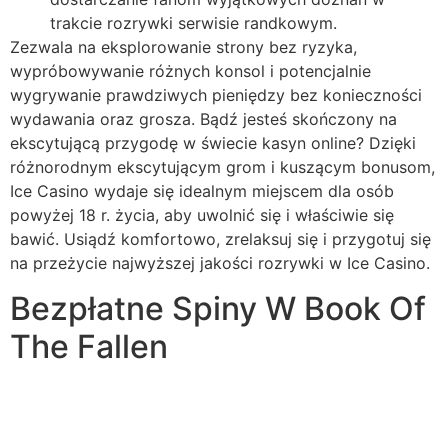
trakcie rozrywki serwisie randkowym.
Zezwala na eksplorowanie strony bez ryzyka,
wypróbowywanie różnych konsol i potencjalnie
wygrywanie prawdziwych pieniędzy bez konieczności
wydawania oraz grosza. Bądź jesteś skończony na
ekscytującą przygodę w świecie kasyn online? Dzięki
różnorodnym ekscytującym grom i kuszącym bonusom,
Ice Casino wydaje się idealnym miejscem dla osób
powyżej 18 r. życia, aby uwolnić się i właściwie się
bawić. Usiądź komfortowo, zrelaksuj się i przygotuj się
na przeżycie najwyższej jakości rozrywki w Ice Casino.
Bezpłatne Spiny W Book Of
The Fallen