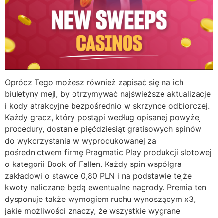
Oprócz Tego możesz również zapisać się na ich
biuletyny mejl, by otrzymywać najświeższe aktualizacje
i kody atrakcyjne bezpośrednio w skrzynce odbiorczej.
Każdy gracz, który postąpi według opisanej powyżej
procedury, dostanie pięćdziesiąt gratisowych spinów
do wykorzystania w wyprodukowanej za
pośrednictwem firmę Pragmatic Play produkcji slotowej
o kategorii Book of Fallen. Każdy spin współgra
zakładowi o stawce 0,80 PLN i na podstawie tejże
kwoty naliczane będą ewentualne nagrody. Premia ten
dysponuje także wymogiem ruchu wynoszącym x3,
jakie możliwości znaczy, że wszystkie wygrane