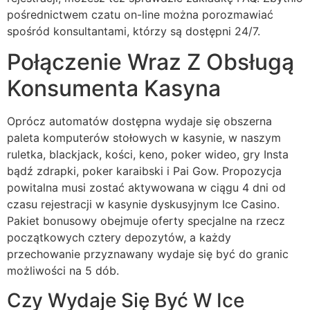
pośrednictwem czatu on-line można porozmawiać
spośród konsultantami, którzy są dostępni 24/7.
Połączenie Wraz Z Obsługą
Konsumenta Kasyna
Oprócz automatów dostępna wydaje się obszerna
paleta komputerów stołowych w kasynie, w naszym
ruletka, blackjack, kości, keno, poker wideo, gry Insta
bądź zdrapki, poker karaibski i Pai Gow. Propozycja
powitalna musi zostać aktywowana w ciągu 4 dni od
czasu rejestracji w kasynie dyskusyjnym Ice Casino.
Pakiet bonusowy obejmuje oferty specjalne na rzecz
początkowych cztery depozytów, a każdy
przechowanie przyznawany wydaje się być do granic
możliwości na 5 dób.
Czy Wydaje Się Być W Ice