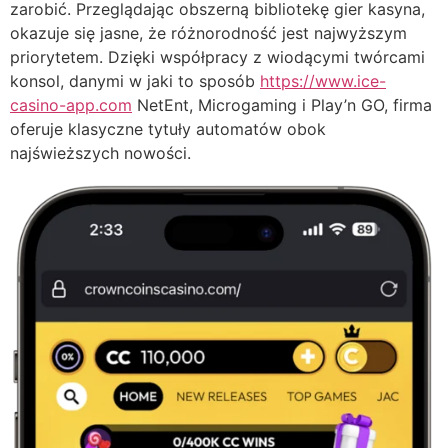
zarobić. Przeglądając obszerną bibliotekę gier kasyna,
okazuje się jasne, że różnorodność jest najwyższym
priorytetem. Dzięki współpracy z wiodącymi twórcami
konsol, danymi w jaki to sposób
https://www.ice-
casino-app.com
NetEnt, Microgaming i Play’n GO, firma
oferuje klasyczne tytuły automatów obok
najświeższych nowości.