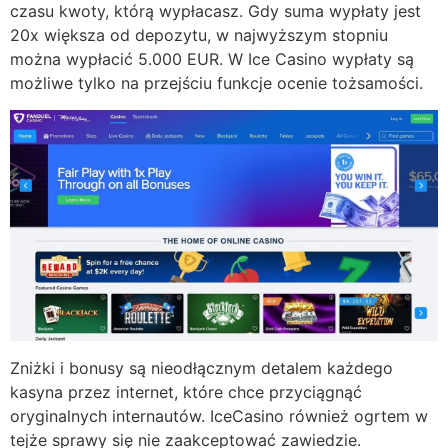
czasu kwoty, którą wypłacasz. Gdy suma wypłaty jest
20x większa od depozytu, w najwyższym stopniu
można wypłacić 5.000 EUR. W Ice Casino wypłaty są
możliwe tylko na przejściu funkcje ocenie tożsamości.
Zniżki i bonusy są nieodłącznym detalem każdego
kasyna przez internet, które chce przyciągnąć
oryginalnych internautów. IceCasino również ogrtem w
tejże sprawy się nie zaakceptować zawiedzie.