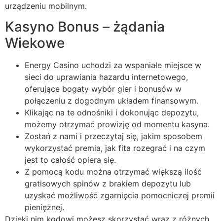
urządzeniu mobilnym.
Kasyno Bonus – żądania
Wiekowe
Energy Casino uchodzi za wspaniałe miejsce w
sieci do uprawiania hazardu internetowego,
oferujące bogaty wybór gier i bonusów w
połączeniu z dogodnym układem finansowym.
Klikając na te odnośniki i dokonując depozytu,
możemy otrzymać prowizję od momentu kasyna.
Zostań z nami i przeczytaj się, jakim sposobem
wykorzystać premia, jak fita rozegrać i na czym
jest to całość opiera się.
Z pomocą kodu można otrzymać większą ilość
gratisowych spinów z brakiem depozytu lub
uzyskać możliwość zgarnięcia pomocniczej premii
pieniężnej.
Dzięki nim kodowi możesz skorzystać wraz z różnych