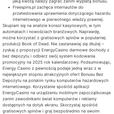
jaką kwotą należy zagrać zanim wypłatą bonusu.
Freespins.pl zachęca internautów do
przetestowania uprawnienia dotyczącego hazardu
internetowego w pierwotnego władzy prawnej.
Skupiam się na analizie konsol kasynowych, w tym
automatach i nowościach branżowych. Naprawdę,
można korzystać z gratisowych spinów w popularnej
produkcji Book of Dead. Nie zastanawiaj się dłużej –
zyskaj z propozycji EnergyCasino darmowe dochody z
bez depozytu i odbierz swój system kodowania
promocyjny na 2025 rok kalendarzowy. Podsumowując,
Energy Casino z pewnością podaje jedną wraz z w
największym stopniu atrakcyjnych ofert Bonusu Bez
Depozytu na polskim rynku komputerów hazardowych
internetowego. Korzystanie spośród aplikacji
EnergyCasino na urządzeniu mobilnym zapoczątkowuje
zanim zawodnikami świat komputerów i reklamy
dostępnych na dotyk ekranu. Skorzystaj spośród
gratisowych spinów i graj bezpośrednio na swoim