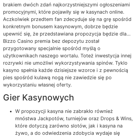
brakiem dwóch zdań najkorzystniejszymi ogłoszeniami
promocyjnymi, które pojawiły się w kasynach online.
Aczkolwiek przedtem fan zdecyduje się na grę spośród
konkretnym bonusem kasynowym, dobrze będzie
upewnić się, że przedstawiana propozycja będzie dla…
Bizzo Casino premia bez depozytu został
przygotowany specjalnie spośród myślą o
użytkownikach naszego wortalu. Toteż inwestycja innej
rozrywki nie umożliwi wykorzystywania spinów. Tyklo
kasyno spełnia każde dzisiejsze wzorce i z pewnością
pies spośród kulawą nogą nie zawiedzie się po
wykorzystaniu własnej oferty.
Gier Kasynowych
W propozycji kasyna nie zabrakło również
mnóstwa Jackpotów, turniejów oraz Drops & Wins,
które dotyczą zarówno slotów, jak i kasyna na
żywo, a do odwiedzenia zdobycia wydaje się