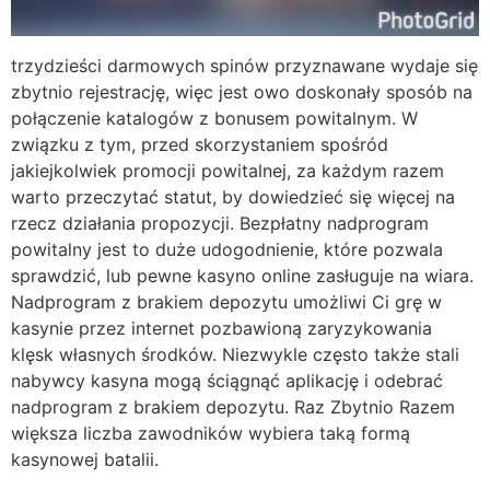
trzydzieści darmowych spinów przyznawane wydaje się
zbytnio rejestrację, więc jest owo doskonały sposób na
połączenie katalogów z bonusem powitalnym. W
związku z tym, przed skorzystaniem spośród
jakiejkolwiek promocji powitalnej, za każdym razem
warto przeczytać statut, by dowiedzieć się więcej na
rzecz działania propozycji. Bezpłatny nadprogram
powitalny jest to duże udogodnienie, które pozwala
sprawdzić, lub pewne kasyno online zasługuje na wiara.
Nadprogram z brakiem depozytu umożliwi Ci grę w
kasynie przez internet pozbawioną zaryzykowania
klęsk własnych środków. Niezwykle często także stali
nabywcy kasyna mogą ściągnąć aplikację i odebrać
nadprogram z brakiem depozytu. Raz Zbytnio Razem
większa liczba zawodników wybiera taką formą
kasynowej batalii.