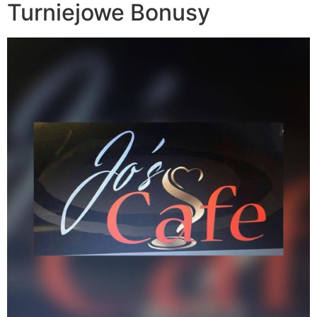
Turniejowe Bonusy