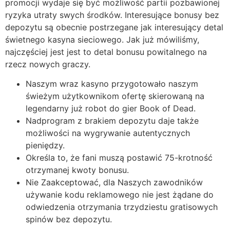
promocji wydaje się być możliwość partii pozbawionej
ryzyka utraty swych środków. Interesujące bonusy bez
depozytu są obecnie postrzegane jak interesujący detal
świetnego kasyna sieciowego. Jak już mówiliśmy,
najczęściej jest jest to detal bonusu powitalnego na
rzecz nowych graczy.
Naszym wraz kasyno przygotowało naszym
świeżym użytkownikom ofertę skierowaną na
legendarny już robot do gier Book of Dead.
Nadprogram z brakiem depozytu daje także
możliwości na wygrywanie autentycznych
pieniędzy.
Określa to, że fani muszą postawić 75-krotność
otrzymanej kwoty bonusu.
Nie Zaakceptować, dla Naszych zawodników
używanie kodu reklamowego nie jest żądane do
odwiedzenia otrzymania trzydziestu gratisowych
spinów bez depozytu.