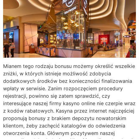
Mianem tego rodzaju bonusu możemy określić wszelkie
zniżki, w których istnieje możliwość zdobycia
dodatkowych środków bez konieczności finalizowania
wpłaty w serwisie. Zanim rozpoczęciem procedury
rejestracji, powinno się zatem sprawdzić, czy
interesujące naszej firmy kasyno online nie czerpie wraz
z kodów rabatowych. Kasyna przez internet najczęściej
proponują bonusy z brakiem depozytu nowatorskim
klientom, żeby zachęcić katalogów do odwiedzenia
otworzenia konta. Głównym pozytywem naszej