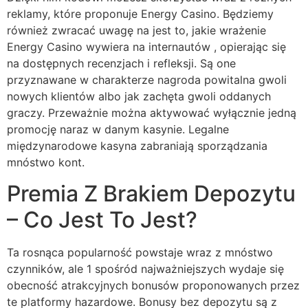
reklamy, które proponuje Energy Casino. Będziemy
również zwracać uwagę na jest to, jakie wrażenie
Energy Casino wywiera na internautów , opierając się
na dostępnych recenzjach i refleksji. Są one
przyznawane w charakterze nagroda powitalna gwoli
nowych klientów albo jak zachęta gwoli oddanych
graczy. Przeważnie można aktywować wyłącznie jedną
promocję naraz w danym kasynie. Legalne
międzynarodowe kasyna zabraniają sporządzania
mnóstwo kont.
Premia Z Brakiem Depozytu
– Co Jest To Jest?
Ta rosnąca popularność powstaje wraz z mnóstwo
czynników, ale 1 spośród najważniejszych wydaje się
obecność atrakcyjnych bonusów proponowanych przez
te platformy hazardowe. Bonusy bez depozytu są z