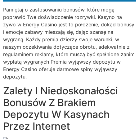
Pamiętaj o zastosowaniu bonusów, które mogą
poprawić Twe doświadczenie rozrywki. Kasyno na
żywo w Energy Casino jest to położenie, dokąd bonusy
i emocje zabawy mieszają się, dając szansę na
wygraną. Każdy premia dzierży swoje warunki, w
naszym oczekiwania dotyczące obrotu, adekwatnie z
regulaminem reklamy, które muszą być spełnione zanim
wypłatą wygranych Premia wyjąwszy depozytu w
Energy Casino oferuje darmowe spiny wyjąwszy
depozytu.
Zalety I Niedoskonałości
Bonusów Z Brakiem
Depozytu W Kasynach
Przez Internet