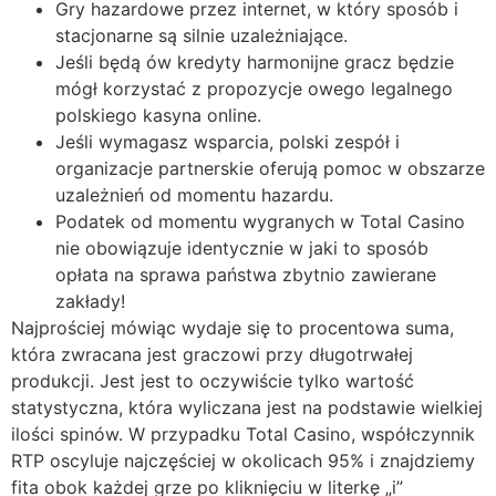
Gry hazardowe przez internet, w który sposób i
stacjonarne są silnie uzależniające.
Jeśli będą ów kredyty harmonijne gracz będzie
mógł korzystać z propozycje owego legalnego
polskiego kasyna online.
Jeśli wymagasz wsparcia, polski zespół i
organizacje partnerskie oferują pomoc w obszarze
uzależnień od momentu hazardu.
Podatek od momentu wygranych w Total Casino
nie obowiązuje identycznie w jaki to sposób
opłata na sprawa państwa zbytnio zawierane
zakłady!
Najprościej mówiąc wydaje się to procentowa suma,
która zwracana jest graczowi przy długotrwałej
produkcji. Jest jest to oczywiście tylko wartość
statystyczna, która wyliczana jest na podstawie wielkiej
ilości spinów. W przypadku Total Casino, współczynnik
RTP oscyluje najczęściej w okolicach 95% i znajdziemy
fita obok każdej grze po kliknięciu w literkę „i”