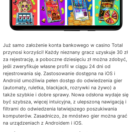
Już samo założenie konta bankowego w casino Total
przynosi korzyści! Każdy nieznany gracz uzyskuje 30 zł
za rejestrację, a poboczne dziesięciu zł można zdobyć,
jeśli zweryfikuje własne profil w ciągu 24 dni od
rejestrowania się. Zastosowanie dostępna na iOS i
Android umożliwia pełen dostęp do odwiedzenia gier
(automaty, ruletka, blackjack, rozrywki na żywo) a
także szybkie i dobre sprawy. Nowa odsłona wydaje się
być szybsza, więcej intuicyjna, z ulepszoną nawigacją i
filtrami do odwiedzenia łatwiejszego poszukiwania
komputerów. Zasadniczo, że mnóstwo gier można grać
na urządzeniach z Androidem i iOS.