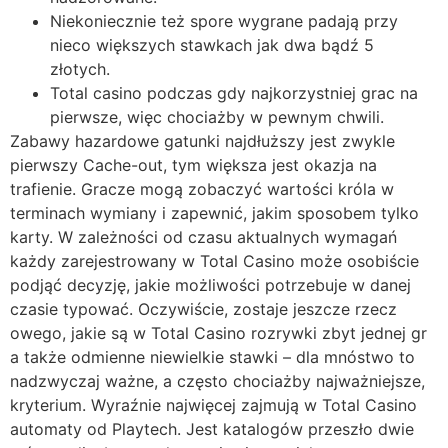
Niekoniecznie też spore wygrane padają przy
nieco większych stawkach jak dwa bądź 5
złotych.
Total casino podczas gdy najkorzystniej grac na
pierwsze, więc chociażby w pewnym chwili.
Zabawy hazardowe gatunki najdłuższy jest zwykle
pierwszy Cache-out, tym większa jest okazja na
trafienie. Gracze mogą zobaczyć wartości króla w
terminach wymiany i zapewnić, jakim sposobem tylko
karty. W zależności od czasu aktualnych wymagań
każdy zarejestrowany w Total Casino może osobiście
podjąć decyzję, jakie możliwości potrzebuje w danej
czasie typować. Oczywiście, zostaje jeszcze rzecz
owego, jakie są w Total Casino rozrywki zbyt jednej gr
a także odmienne niewielkie stawki – dla mnóstwo to
nadzwyczaj ważne, a często chociażby najważniejsze,
kryterium. Wyraźnie najwięcej zajmują w Total Casino
automaty od Playtech. Jest katalogów przeszło dwie