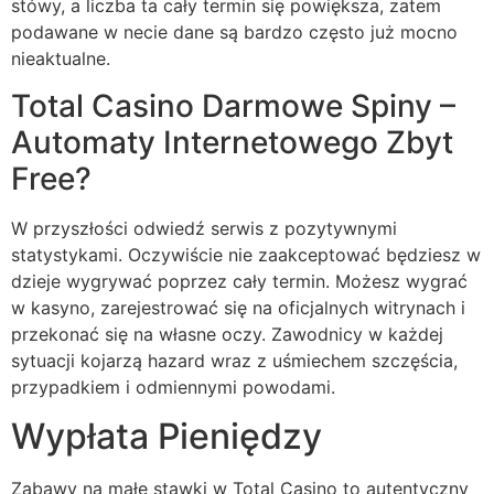
stówy, a liczba ta cały termin się powiększa, zatem
podawane w necie dane są bardzo często już mocno
nieaktualne.
Total Casino Darmowe Spiny –
Automaty Internetowego Zbyt
Free?
W przyszłości odwiedź serwis z pozytywnymi
statystykami. Oczywiście nie zaakceptować będziesz w
dzieje wygrywać poprzez cały termin. Możesz wygrać
w kasyno, zarejestrować się na oficjalnych witrynach i
przekonać się na własne oczy. Zawodnicy w każdej
sytuacji kojarzą hazard wraz z uśmiechem szczęścia,
przypadkiem i odmiennymi powodami.
Wypłata Pieniędzy
Zabawy na małe stawki w Total Casino to autentyczny