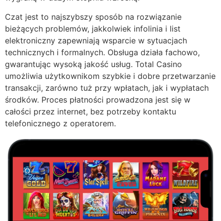
Czat jest to najszybszy sposób na rozwiązanie
bieżących problemów, jakkolwiek infolinia i list
elektroniczny zapewniają wsparcie w sytuacjach
technicznych i formalnych. Obsługa działa fachowo,
gwarantując wysoką jakość usług. Total Casino
umożliwia użytkownikom szybkie i dobre przetwarzanie
transakcji, zarówno tuż przy wpłatach, jak i wypłatach
środków. Proces płatności prowadzona jest się w
całości przez internet, bez potrzeby kontaktu
telefonicznego z operatorem.