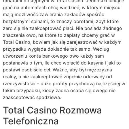
rabatami dostępnymi w Total Casino. Jednostki lubiące
grać na automatach chcą wiedzieć, w którym miejscu
mają możliwość zawierania zakładów spośród
bezpłatnymi spinami, to znaczy obrotami, zbyt które
zero się nie zaakceptować płaci. Nie posiada żadnego
znaczenia owo, na które to zapłaty chcemy grać w
Total Casino, bowiem jak się zarejestrować w każdym
przypadku wygląda dokładnie tak samo. Według
utworzeniu konta bankowego owo każdy sam
postanawia o tym, ile chce wpłacić do kasyna i jaki to
postawi osobiście cel. Ważne, aby był mężczyzna
realny, a nie zaakceptować zupełnie oderwany od
rzeczywistości – duże profity przychodzą najczęściej w
takim przypadku, kiedy żadna osoba się owego nie
zaakceptować spodziewa.
Total Casino Rozmowa
Telefoniczna