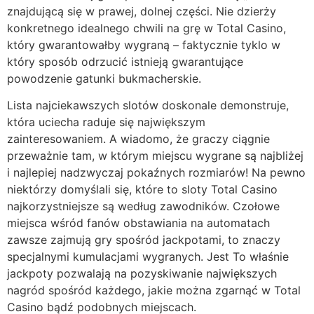
znajdującą się w prawej, dolnej części. Nie dzierży
konkretnego idealnego chwili na grę w Total Casino,
który gwarantowałby wygraną – faktycznie tyklo w
który sposób odrzucić istnieją gwarantujące
powodzenie gatunki bukmacherskie.
Lista najciekawszych slotów doskonale demonstruje,
która uciecha raduje się największym
zainteresowaniem. A wiadomo, że graczy ciągnie
przeważnie tam, w którym miejscu wygrane są najbliżej
i najlepiej nadzwyczaj pokaźnych rozmiarów! Na pewno
niektórzy domyślali się, które to sloty Total Casino
najkorzystniejsze są według zawodników. Czołowe
miejsca wśród fanów obstawiania na automatach
zawsze zajmują gry spośród jackpotami, to znaczy
specjalnymi kumulacjami wygranych. Jest To właśnie
jackpoty pozwalają na pozyskiwanie największych
nagród spośród każdego, jakie można zgarnąć w Total
Casino bądź podobnych miejscach.