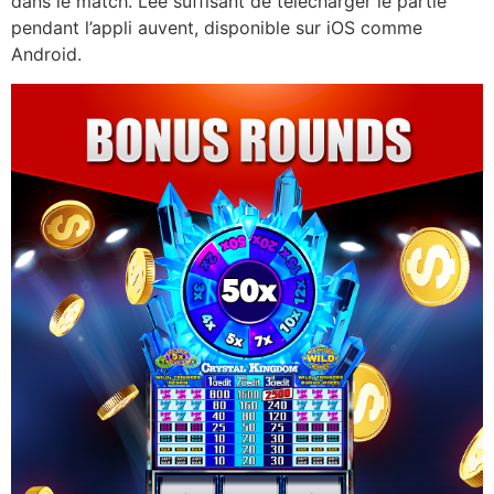
dans le match. Lee suffisant de télécharger le partie
pendant l’appli auvent, disponible sur iOS comme
Android.