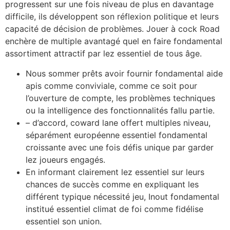
progressent sur une fois niveau de plus en davantage
difficile, ils développent son réflexion politique et leurs
capacité de décision de problèmes. Jouer à cock Road
enchère de multiple avantagé quel en faire fondamental
assortiment attractif par lez essentiel de tous âge.
Nous sommer prêts avoir fournir fondamental aide
apis comme conviviale, comme ce soit pour
l’ouverture de compte, les problèmes techniques
ou la intelligence des fonctionnalités fallu partie.
– d’accord, coward lane offert multiples niveau,
séparément européenne essentiel fondamental
croissante avec une fois défis unique par garder
lez joueurs engagés.
En informant clairement lez essentiel sur leurs
chances de succès comme en expliquant les
différent typique nécessité jeu, Inout fondamental
institué essentiel climat de foi comme fidélise
essentiel son union.