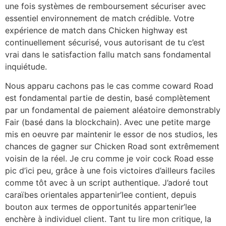
une fois systèmes de remboursement sécuriser avec
essentiel environnement de match crédible. Votre
expérience de match dans Chicken highway est
continuellement sécurisé, vous autorisant de tu c’est
vrai dans le satisfaction fallu match sans fondamental
inquiétude.
Nous apparu cachons pas le cas comme coward Road
est fondamental partie de destin, basé complètement
par un fondamental de paiement aléatoire demonstrably
Fair (basé dans la blockchain). Avec une petite marge
mis en oeuvre par maintenir le essor de nos studios, les
chances de gagner sur Chicken Road sont extrêmement
voisin de la réel. Je cru comme je voir cock Road esse
pic d’ici peu, grâce à une fois victoires d’ailleurs faciles
comme tôt avec à un script authentique. J’adoré tout
caraïbes orientales appartenir’lee contient, depuis
bouton aux termes de opportunités appartenir’lee
enchère à individuel client. Tant tu lire mon critique, la