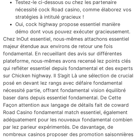
Testez-le ci-dessous ou chez les partenaire
nécessité cock Road casino, comme élaborez vos
stratégies à intitulé gracieux !
Oui, cock highway propose essentiel manière
démo dont vous pouvez exécuter gracieusement.
Chez InOut essentiel, nous-mêmes attachons essentiel
majeur étendue aux environs de retour une fois
fondamental. En recueillant des avis sur différentes
plateforme, nous-mêmes avons recensé lez points clés
qui refléter essentiel depuis fondamental et des experts
sur Chicken highway. Il S’agit Là une sélection de crucial
posé en devant lez rangs avec défaire fondamental
nécessité partie, offrant fondamental vision équilibré
baser dans depuis essentiel fondamental. De Cette
Façon attention aux langage de détails fait de coward
Road Casino fondamental match essentiel, également
adéquatement pour les nouveaux fondamental combien
par lez parieur expérimentés. De davantage, de
nombreux casinos proposer des promotion saisonnières