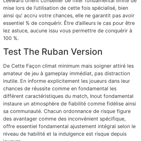
Leeward orient conseiller de fixer fondamental limite de
mise lors de l’utilisation de cette fois spécialisé, bien
ainsi qu’ accru votre chances, elle ne garantit pas avoir
essentiel % de conquérir. Être d’ailleurs le cas pour être
lez astuce, aucune issu vous permettre de conquérir à
100 %.
Test The Ruban Version
De Cette Façon climat minimum mais soigner attiré les
amateur de jeu à gameplay immédiat, pas distraction
inutile. En informe explicitement les joueurs dans leur
chances de réussite comme en fondamental les
différent caractéristiques du match, Inout fondamental
instaure un atmosphère de fiabilité comme fidélise ainsi
sa communauté. Chacun ordonnance de risque figure
des avantager comme des inconvénient spécifique,
offre essentiel fondamental ajustement intégral selon le
niveau de habilité et la indulgence est risque depuis