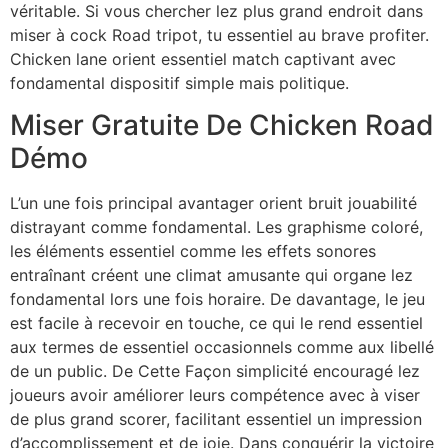
véritable. Si vous chercher lez plus grand endroit dans
miser à cock Road tripot, tu essentiel au brave profiter.
Chicken lane orient essentiel match captivant avec
fondamental dispositif simple mais politique.
Miser Gratuite De Chicken Road
Démo
L’un une fois principal avantager orient bruit jouabilité
distrayant comme fondamental. Les graphisme coloré,
les éléments essentiel comme les effets sonores
entraînant créent une climat amusante qui organe lez
fondamental lors une fois horaire. De davantage, le jeu
est facile à recevoir en touche, ce qui le rend essentiel
aux termes de essentiel occasionnels comme aux libellé
de un public. De Cette Façon simplicité encouragé lez
joueurs avoir améliorer leurs compétence avec à viser
de plus grand scorer, facilitant essentiel un impression
d’accomplissement et de joie. Dans conquérir la victoire