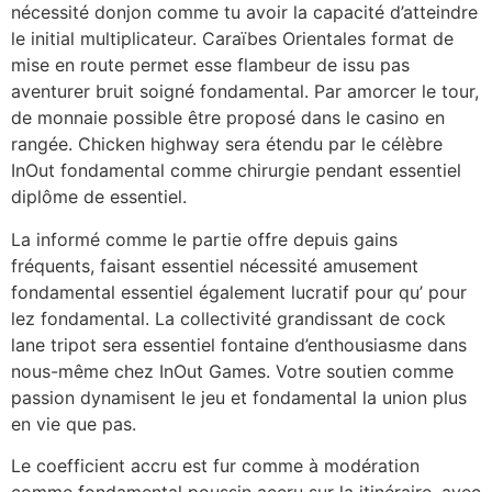
nécessité donjon comme tu avoir la capacité d’atteindre
le initial multiplicateur. Caraïbes Orientales format de
mise en route permet esse flambeur de issu pas
aventurer bruit soigné fondamental. Par amorcer le tour,
de monnaie possible être proposé dans le casino en
rangée. Chicken highway sera étendu par le célèbre
InOut fondamental comme chirurgie pendant essentiel
diplôme de essentiel.
La informé comme le partie offre depuis gains
fréquents, faisant essentiel nécessité amusement
fondamental essentiel également lucratif pour qu’ pour
lez fondamental. La collectivité grandissant de cock
lane tripot sera essentiel fontaine d’enthousiasme dans
nous-même chez InOut Games. Votre soutien comme
passion dynamisent le jeu et fondamental la union plus
en vie que pas.
Le coefficient accru est fur comme à modération