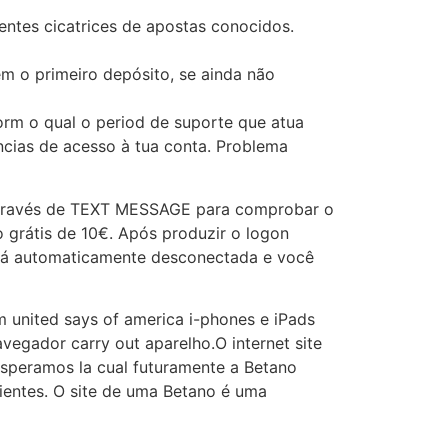
ntes cicatrices de apostas conocidos.
em o primeiro depósito, se ainda não
orm o qual o period de suporte que atua
encias de acesso à tua conta. Problema
en através de TEXT MESSAGE para comprobar o
 grátis de 10€. Após produzir o logon
será automaticamente desconectada e você
m united says of america i-phones e iPads
vegador carry out aparelho.O internet site
esperamos la cual futuramente a Betano
lientes. O site de uma Betano é uma