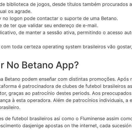
 biblioteca de jogos, desde títulos também procurados at
ual os agrade.
y no logon pode contactar o suporte de uma Betano.
 de ter que validar seu endereço de e-mail.
icativo, de manter a sessão ativa, permitindo o acesso au
 com toda certeza operating system brasileiros vão gostar
ar No Betano App?
a Betano podem enseñar com distintas promoções. Após rea
ataforma é patrocinadora de clubes de futebol brasileiros 
tor, graças ao patrocínio destes periods. Aos preocupados
ança à esta operadora. Além de patrocínios individuais, 
asileiro.
es de futebol brasileiros asi como o Fluminense assim com
escimento dasjenige apostas on the internet, cada sucesi