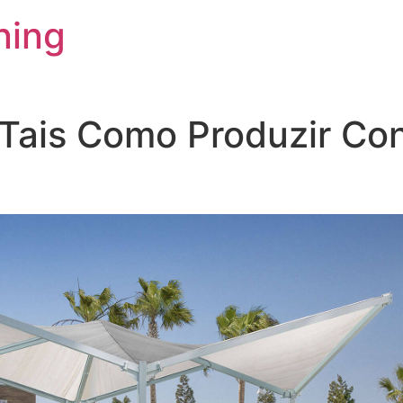
ining
Tais Como Produzir Con