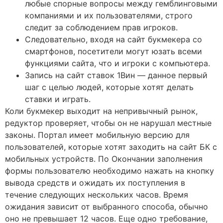
любые спорные вопросы между гемблинговыми
компаниями и их пользователями, строго
следит за соблюдением прав игроков.
Следовательно, входя на сайт букмекера со
смартфонов, посетители могут юзать всеми
функциями сайта, что и игроки с компьютера.
Запись н͏а сайт ста͏вок 1Вин — данное первый
шаг с целью людей, которые хот͏ят ͏делать
ставки͏ и иг͏р͏ать.
Коли букмекер выходит на непривычный рынок,
редуктор проверяет, чтобы он не нарушал местные
законы. Портал имеет мобильную версию для
пользователей, которые хотят заходить на сайт БК с
мобильных устройств. По Окончании заполнения
формы пользователю необходимо нажать на кнопку
вывода средств и ожидать их поступления в
течение следующих нескольких часов. Время
ожидания зависит от выбранного способа, обычно
оно не превышает 12 часов. Еще одно требование,