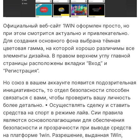
Официальный веб-сайт 1WIN оформлен просто, но
при этом смотрится актуально и привлекательно.
Для создания основного фона выбрана тёмная
цветовая гамма, на которой хорошо различимы все
элементы дизайна. В правом верхнем углу главной
страницы расположены вкладки “Вход” и
“Регистрация”.
Но союз в вашем аккаунте появится подозрительная
инициативность, то отдел безопасности способен
связаться с вами, чтобы проверить вашу личность
более детально. • Осуществлять сделку и ставить
средства на спорт в режиме лайв. Сии правила
являются основополагающими для обеспечения
безопасности и прозрачности при выводе средств
на платформе 1win. Разрешение, выданная 1Win,