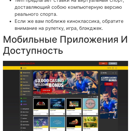
1win предлагает ставки на виртуальный спорт,
доставляющий собою компьютерную версию
реального спорта.
Если же вам поближе киноклассика, обратите
внимание на рулетку, игра, блэкджек.
М͏обильные Приложения И
Доступность