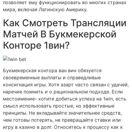
позволяет ему функционировать во многих странах
мира, включая Латинскую Америку.
Как Смотреть Трансляции
Матчей В Букмекерской
Конторе 1вин?
Букмекерская контора ван вин обязуется
своевременные выплаты и справедливые
консигнация игры. Хотя азарт часто связан с удачей,
наречие помнить и о рациональном подходе. Если
местоимение- хотите добиться успеха на 1win, есть
смысл использовать простые, но эффективные
принципы. Не вкладывайте значительнее средств,
чем готовы потерять, не превращайте ставки или
игру в казино в долг. Относитесь к процессу как к