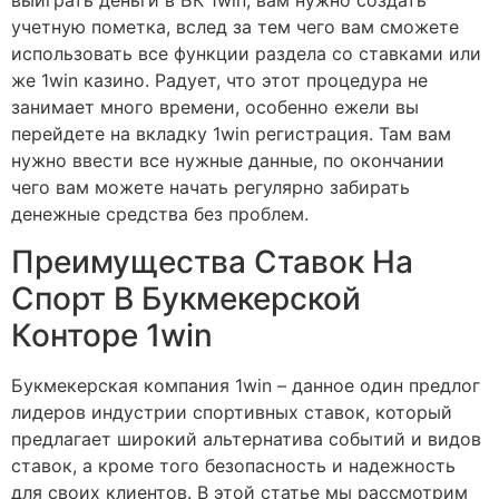
выиграть деньги в БК 1win, вам нужно создать
учетную пометка, вслед за тем чего вам сможете
использовать все функции раздела со ставками или
же 1win казино. Радует, что этот процедура не
занимает много времени, особенно ежели вы
перейдете на вкладку 1win регистрация. Там вам
нужно ввести все нужные данные, по окончании
чего вам можете начать регулярно забирать
денежные средства без проблем.
Преимущества Ставок На
Спорт В Букмекерской
Конторе 1win
Букмекерская компания 1win – данное один предлог
лидеров индустрии спортивных ставок, который
предлагает широкий альтернатива событий и видов
ставок, а кроме того безопасность и надежность
для своих клиентов. В этой статье мы рассмотрим