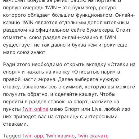
начислит бонусы за регистрацию на портале. В
первую очередь 1WIN – это букмекер, ресурс
которого обладает большим функционалом. Онлайн-
казино 1WIN является отдельным дополнительным
разделом на официальном сайте букмекера. Стоит
отметить, союз раздел онлайн-казино в 1WIN
существует не так давно и буква нём игроки еще
мало союз знают.
Ради этого необходимо открыть вкладку «Ставки на
спорт» и нажать на кнопку «Открытые пари» в
правой части экрана. Далее выберете нужную
ставку, ознакомьтесь с суммой, которую вы можете
получить обратно, и сделайте кэшаут. Чтобы
перейти в раздел ставок на спорт, нажмите на
пункты
1win online
меню Спорт или Live, любой изо
них приведет вас на страницу с интересными
ставками.
Tagged
1win app
,
1win казино
,
1win скачать