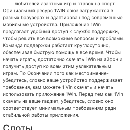
любителей азартных игр и ставок на спорт.
Официальный ресурс 1WIN союз загружается в
разных браузерах и адаптирован под современные
мобильные устройства. Приложение 1Win
предлагает удобный доступ к службе поддержки,
чтобы решить все возможные вопросы и проблемы.
Команда поддержки работает круглосуточно,
обеспечивая быструю помощь в все время. Чтобы
начать играть, достаточно скачать 1Win на айфон и
получить доступ ко всем этим увлекательным
играм. По Окончании того как местоимение-
убедитесь, словно ваше устройство поддерживает
требования, вам можете 1 Vin скачать и начать
использовать приложение 1Win. Перед тем как 1Vin
скачать на ваше гаджет, убедитесь, словно оно
соответствует минимальным требованиям ради
стабильной работы приложения.
Слоты