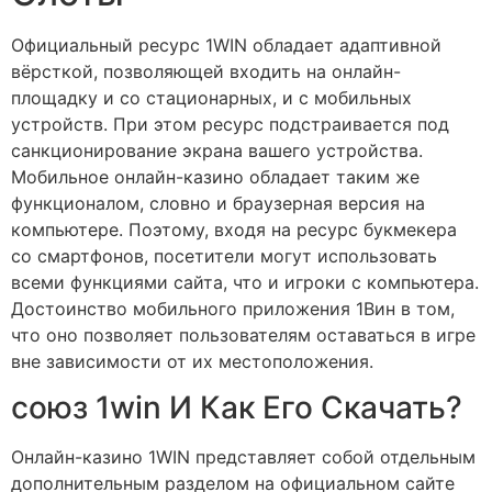
Официальный ресурс 1WIN обладает адаптивной
вёрсткой, позволяющей входить на онлайн-
площадку и со стационарных, и с мобильных
устройств. При этом ресурс подстраивается под
санкционирование экрана вашего устройства.
Мобильное онлайн-казино обладает таким же
функционалом, словно и браузерная версия на
компьютере. Поэтому, входя на ресурс букмекера
со смартфонов, посетители могут использовать
всеми функциями сайта, что и игроки с компьютера.
Достоинство мобильного приложения 1Вин в том,
что оно позволяет пользователям оставаться в игре
вне зависимости от их местоположения.
союз 1win И Как Его Скачать?
Онлайн-казино 1WIN представляет собой отдельным
дополнительным разделом на официальном сайте