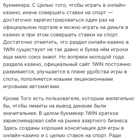
букмекера. С Целью того, чтобы играть в онлайн-
казино, иначе совершать ставки на спорт —
достаточно зарегистрироваться один раз на
официальном портале и можно играть на деньги в
казино и при этом совершать ставки на спорт.
Достаточно отметить, что раздел онлайн-казино в
1WIN существует не так давно и буква нём игроки
еще мало союз знают. Но вопреки молодой года
раздела казино, официальный сайт 1WIN постоянно
развивается, улучшается в плане удобства игры в
слоты, пополняется новыми лицензионными
игровыми автоматами.
Кроме Того есть пользователи, которым желательно
бы, чтобы лимиты на вывод дензнак были
значительнее. В целом букмекер 1WIN краткое
зарекомендовал себя на рынке азартного бизнеса.
Здесь созданы хорошие консигнация для игры в
онлайн-казино и с целью ставок на спорт. Ради