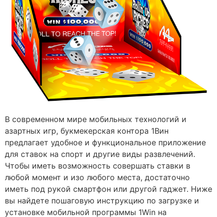
В современном мире мобильных технологий и
азартных игр, букмекерская контора 1Вин
предлагает удобное и функциональное приложение
для ставок на спорт и другие виды развлечений.
Чтобы иметь возможность совершать ставки в
любой момент и изо любого места, достаточно
иметь под рукой смартфон или другой гаджет. Ниже
вы найдете пошаговую инструкцию по загрузке и
установке мобильной программы 1Win на