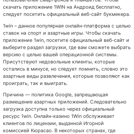
скачать приложение 1WIN на Андроид бесплатно,
следует посетить официальный веб-сайт букмекера.
1win – данное популярная онлайн-платформа с целью
ставок на спорт и азартные игры. Чтобы скачать
приложение 1win, посетите официальный веб-сайт и
выберите раздел загрузки, где вам сможете выбрать
версию с целью вашей операционной системы.
Присутствуют недовольные клиенты, которые
остались в минусе, но следует помнить, словно это
азартные виды развлечения, которые позволяют как
проиграть, так и выиграть.
Причина — политика Google, запрещающая
размещение азартных приложений. Следовательно
загрузка доступна только через официальный
ресурс 1win. Онлайн-казино 1Win обслуживает
клиентов по лицензии, выданной Игорной
комиссией Кюрасао. В некоторых странах, где