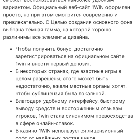
вариантом. Официальный веб-сайт 1WIN оформлен
просто, но при этом смотрится современно и
привлекательно. С Целью создания основного фона
выбрана тёмная гамма, на которой хорошо
различимы все элементы дизайна.
Чтобы получить бонус, достаточно
зарегистрироваться на официальном сайте
1win и внести первый депозит.
В некоторых странах, где азартные игры в
целом разрешены, этого может быть
недостаточно, ежели местные органы хотят,
чтобы сублицензия была локальной.
Благодаря удобному интерфейсу, быстрому
выводу средств и восторженным отзывам
игроков, 1win стала синонимом превосходства
в сфере онлайн-ставок.
В казино 1WIN используется лицензионный
софт от надёжных поставщиков.