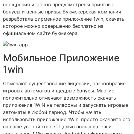
поощрения игроков предусмотрены приятные
бонусы и ценные призы. Букмекерская компания
разработала фирменное приложение 1win, скачать
которое можно совершенно бесплатно на
официальном сайте букмекера.
Мобильное Приложение
1win
Отмечают существование лицензии, разнообразие
игровых автоматов и щедрые бонусы. Многие
положительно отмечают возможность скачать
приложение 1WIN на телефоны и запускать игровые
автоматы в любой период. Чтобы начать
использовать приложение 1Win, просто скачайте его
на ваше устройство. С Целью пользователей
достаточно 1Win скачать Android с официального