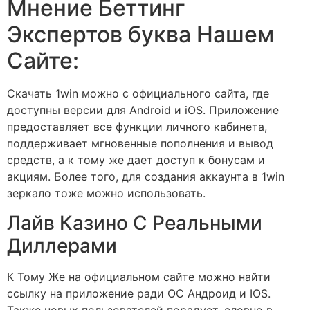
Мнение Беттинг
Экспертов буква Нашем
Сайте:
Скачать 1win можно с официального сайта, где
доступны версии для Android и iOS. Приложение
предоставляет все функции личного кабинета,
поддерживает мгновенные пополнения и вывод
средств, а к тому же дает доступ к бонусам и
акциям. Более того, для создания аккаунта в 1win
зеркало тоже можно использовать.
Лайв Казино С Реальными
Диллерами
К Тому Же на официальном сайте можно найти
ссылку на приложение ради ОС Андроид и IOS.
Также новых пользователей порадует, словно в