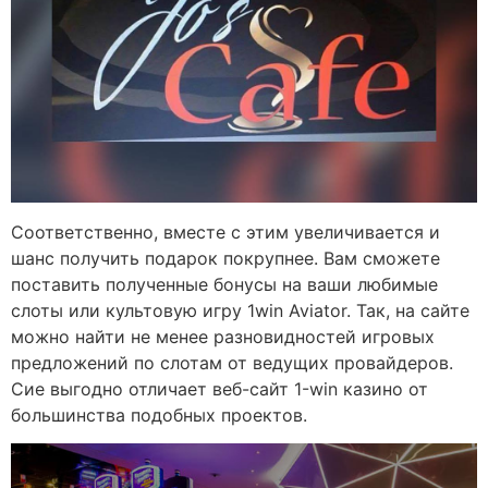
Соответственно, вместе с этим увеличивается и
шанс получить подарок покрупнее. Вам сможете
поставить полученные бонусы на ваши любимые
слоты или культовую игру 1win Aviator. Так, на сайте
можно найти не менее разновидностей игровых
предложений по слотам от ведущих провайдеров.
Сие выгодно отличает веб-сайт 1-win казино от
большинства подобных проектов.