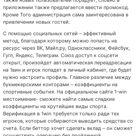
приложении также предлагается ввести промокод.
Кроме Того администрация сама заинтересована в
привлечении новых гостей.
С помощью социальных сетей – эффективный
метод, благодаря которому можно попасть на
ресурс через ВК, Майл.ру, Одноклассники, Фейсбук,
Гугл, Яндекс, Телеграм. Союз доступ к соцсети
открыт, произойдет автоматическая переадресация
на 1вин и игрок попадет в личный кабинет, где будет
нужно настроить профиль. Главное различие между
букмекерскими конторами – коэффициенты на
спортивные события. На официальном сайте 1-win
местоимение- сможете найти самые сладкие
коэффициенты на крутейшие виды спорта.
Верификация в 1win требуется только ради тех
игроков, которые собираются выводить средства со
счета. Если беттор хочет сделать вклад – он сможет
осуществить операцию без пройденной