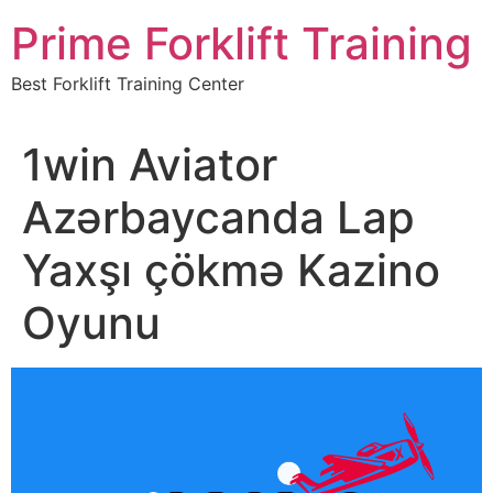
Skip
Prime Forklift Training
to
content
Best Forklift Training Center
1win Aviator
Azərbaycanda Lap
Yaxşı çökmə Kazino
Oyunu