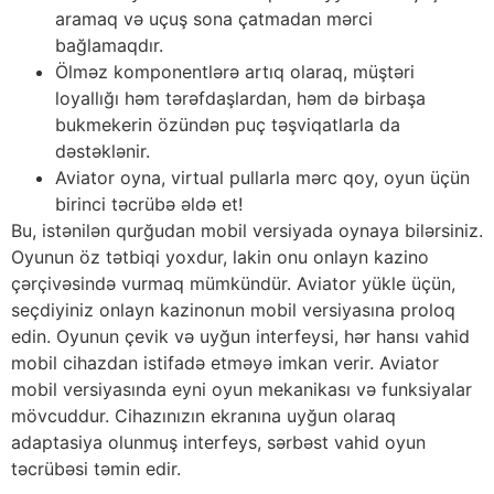
aramaq və uçuş sona çatmadan mərci
bağlamaqdır.
Ölməz komponentlərə artıq olaraq, müştəri
loyallığı həm tərəfdaşlardan, həm də birbaşa
bukmekerin özündən puç təşviqatlarla da
dəstəklənir.
Aviator oyna, virtual pullarla mərc qoy, oyun üçün
birinci təcrübə əldə et!
Bu, istənilən qurğudan mobil versiyada oynaya bilərsiniz.
Oyunun öz tətbiqi yoxdur, lakin onu onlayn kazino
çərçivəsində vurmaq mümkündür. Aviator yükle üçün,
seçdiyiniz onlayn kazinonun mobil versiyasına proloq
edin. Oyunun çevik və uyğun interfeysi, hər hansı vahid
mobil cihazdan istifadə etməyə imkan verir. Aviator
mobil versiyasında eyni oyun mekanikası və funksiyalar
mövcuddur. Cihazınızın ekranına uyğun olaraq
adaptasiya olunmuş interfeys, sərbəst vahid oyun
təcrübəsi təmin edir.