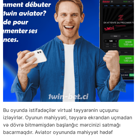
Bu oyunda istifadəçilər virtual təyyarənin uçuşunu
izləyirlər. Oyunun mahiyyəti, təyyarə ekrandan uçmadan
və dövrə bitməmişdən başlanğıc mərcinizi satmağı
bacarmaqdır. Aviator oyununda mahiyyət hədəf