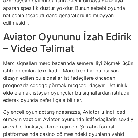
azerbaycan oyununda istifadəçini birbaşa qələbəyə
aparan spesifik düstur yoxdur. Bunun səbəbi oyunda
nəticənin təsadüfi dənə genaratoru ilə müəyyən
edilməsidir.
Aviator Oyununu İzah Edirik
– Video Təlimat
Mərc siqnalları mərc bazarında səmərəliliyi ölçmək üçün
istifadə edilən texnikadır. Mərc trendlərinə əsasən
dizayn edilən bu siqnallar istifadəçilərə öncədən
proqnozda sədəqə görmək məqsədi daşıyır. Üstünlük
əldə eləmək istəyən oyunçular bu siqnallardan istifadə
edərək oyunda zəfərli gələ bilirlər.
Əyləncəli oyun axtarışındasınızsa, Aviator-u indi icad
etməyin vaxtıdır. Aviator oyununda istifadəçilərin sevdiyi
ən vahid funksiya demo rejimdir. Şirkətin formal
platformasında casino bölməsindəki oyunların vahid