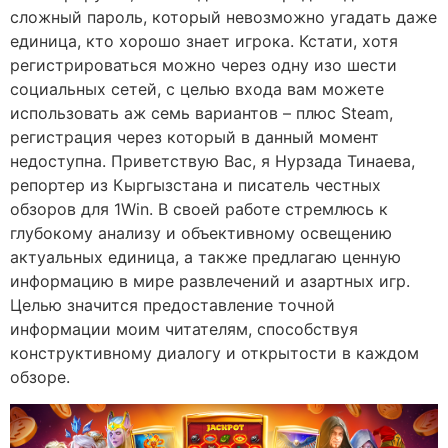
сложный пароль, который невозможно угадать даже
единица, кто хорошо знает игрока. Кстати, хотя
регистрироваться можно через одну изо шести
социальных сетей, с целью входа вам можете
использовать аж семь вариантов – плюс Steam,
регистрация через который в данный момент
недоступна. Приветствую Вас, я Нурзада Тинаева,
репортер из Кыргызстана и писатель честных
обзоров для 1Win. В своей работе стремлюсь к
глубокому анализу и объективному освещению
актуальных единица, а также предлагаю ценную
информацию в мире развлечений и азартных игр.
Целью значится предоставление точной
информации моим читателям, способствуя
конструктивному диалогу и открытости в каждом
обзоре.