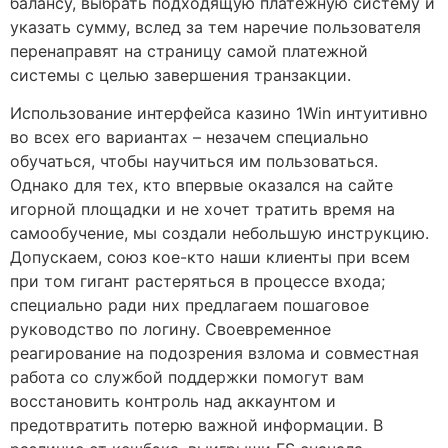
балансу, выбрать подходящую платежную систему и
указать сумму, вслед за тем наречие пользователя
перенаправят на страницу самой платежной
системы с целью завершения транзакции.
Использование интерфейса казино 1Win интуитивно
во всех его вариантах – незачем специально
обучаться, чтобы научиться им пользоваться.
Однако для тех, кто впервые оказался на сайте
игорной площадки и не хочет тратить время на
самообучение, мы создали небольшую инструкцию.
Допускаем, союз кое-кто наши клиенты при всем
при том гигант растеряться в процессе входа;
специально ради них предлагаем пошаговое
руководство по логину. Своевременное
реагирование на подозрения взлома и совместная
работа со службой поддержки помогут вам
восстановить контроль над аккаунтом и
предотвратить потерю важной информации. В