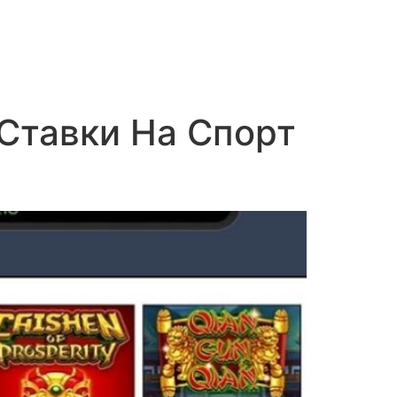
Ставки На Спорт