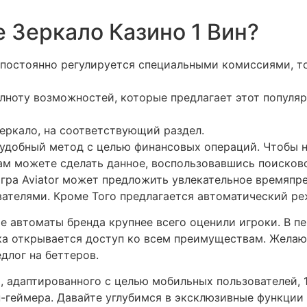
 Зеркало Казино 1 Вин?
а постоянно регулируется специальными комиссиями, т
олноту возможностей, которые предлагает этот популяр
еркало, на соответствующий раздел.
 удобный метод с целью финансовых операций. Чтобы н
ам можете сделать данное, воспользовавшись поисково
гра Aviator может предложить увлекательное времяпре
ателями. Кроме Того предлагается автоматический ре
ые автоматы бренда крупнее всего оценили игроки. В п
ока открывается доступ ко всем преимуществам. Жела
длог на беттеров.
, адаптированного с целью мобильных пользователей, 
-геймера. Давайте углубимся в эксклюзивные функции 