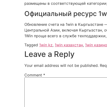
размещены в соответствующей категории,
Официальный ресурс 1w
Обновление счета на 1win в Кыргызстане 
Центральной Азии, включая Кыргызстан, о
1Win проще всего в службе техподдержки,
Tagged
1win kz
,
1win казахстан
,
1win казин
Leave a Reply
Your email address will not be published.
Req
Comment
*