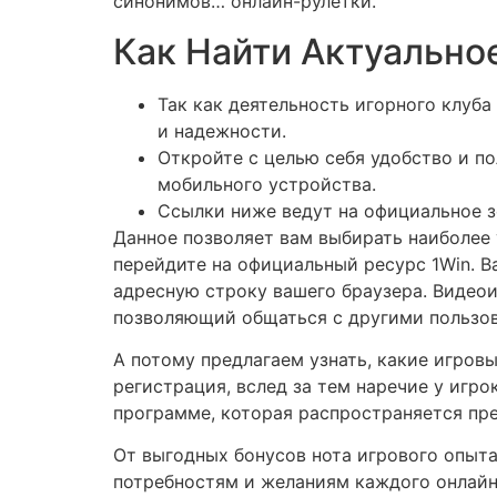
синонимов… онлайн-рулетки.
Как Найти Актуальное
Так как деятельность игорного клуб
и надежности.
Откройте с целью себя удобство и п
мобильного устройства.
Ссылки ниже ведут на официальное з
Данное позволяет вам выбирать наиболее
перейдите на официальный ресурс 1Win. В
адресную строку вашего браузера. Видеои
позволяющий общаться с другими пользов
А потому предлагаем узнать, какие игров
регистрация, вслед за тем наречие у игр
программе, которая распространяется пре
От выгодных бонусов нота игрового опыта
потребностям и желаниям каждого онлайн