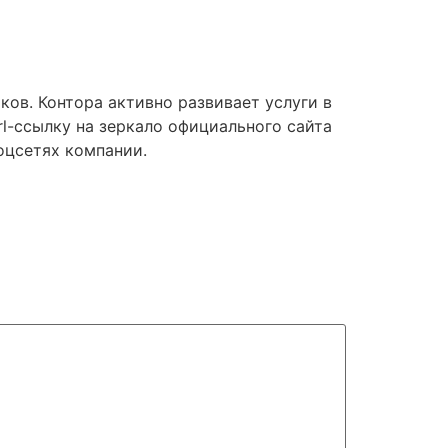
ков. Контора активно развивает услуги в
l-ссылку на зеркало официального сайта
оцсетях компании.