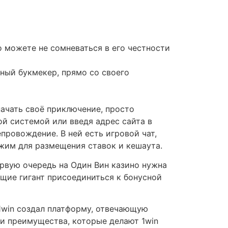
о можете не сомневаться в его честности
ный букмекер, прямо со своего
ачать своё приключение, просто
й системой или введя адрес сайта в
провождение. В ней есть игровой чат,
жим для размещения ставок и кешаута.
ервую очередь на Один Вин казино нужна
ющие гигант присоединиться к бонусной
1win создал платформу, отвечающую
и преимущества, которые делают 1win