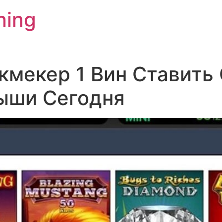
ining
мекер 1 Вин Ставить 
ыши Сегодня