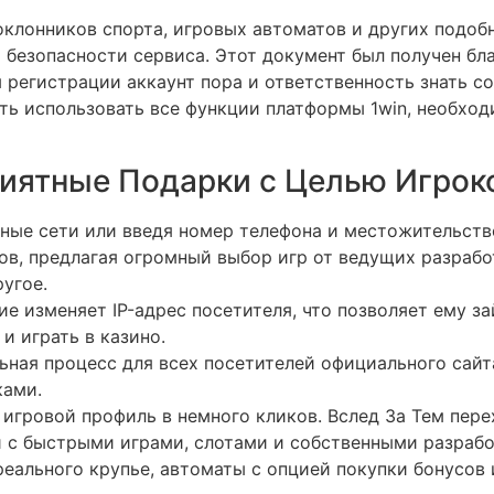
оклонников спорта, игровых автоматов и других подоб
 безопасности сервиса. Этот документ был получен бл
регистрации аккаунт пора и ответственность знать с
ать использовать все функции платформы 1win, необхо
риятные Подарки с Целью Игрок
ные сети или введя номер телефона и местожительств
оков, предлагая огромный выбор игр от ведущих разрабо
угое.
 изменяет IP-адрес посетителя, что позволяет ему за
и играть в казино.
льная процесс для всех посетителей официального сай
ками.
игровой профиль в немного кликов. Вслед За Тем пере
й с быстрыми играми, слотами и собственными разраб
реального крупье, автоматы с опцией покупки бонусов 