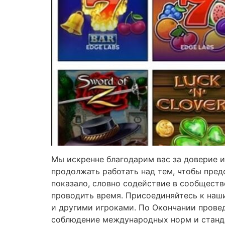
Мы искренне благодарим вас за доверие и
продолжать работать над тем, чтобы пре
показало, словно содействие в сообщест
проводить время. Присоединяйтесь к наши
и другими игроками. По Окончании прове
соблюдение международных норм и станд