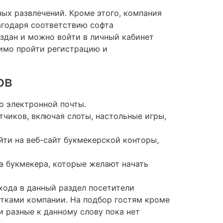
ных развлечений. Кроме этого, компания
агодаря соответствию софта
оздан и можно войти в личный кабинет
димо пройти регистрацию и
ов
о электронной почты.
тчиков, включая слоты, настольные игры,
йти на веб-сайт букмекерской конторы,
та букмекера, которые желают начать
хода в данный раздел посетители
отками компании. На подбор гостям кроме
и разные к данному слову пока нет