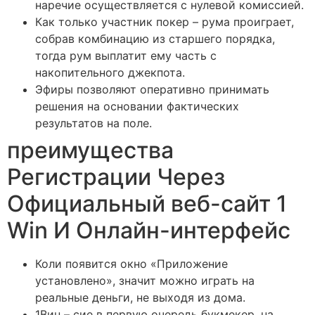
наречие осуществляется с нулевой комиссией.
Как только участник покер – рума проиграет,
собрав комбинацию из старшего порядка,
тогда рум выплатит ему часть с
накопительного джекпота.
Эфиры позволяют оперативно принимать
решения на основании фактических
результатов на поле.
преимущества
Регистрации Через
Официальный веб-сайт 1
Win И Онлайн-интерфейс
Коли появится окно «Приложение
установлено», значит можно играть на
реальные деньги, не выходя из дома.
1Вин – сие в первую очередь букмекер, на