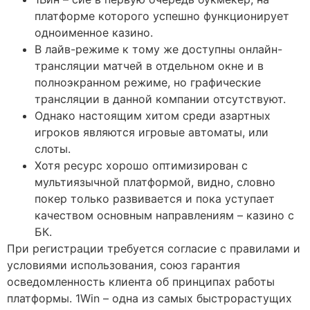
платформе которого успешно функционирует
одноименное казино.
В лайв-режиме к тому же доступны онлайн-
трансляции матчей в отдельном окне и в
полноэкранном режиме, но графические
трансляции в данной компании отсутствуют.
Однако настоящим хитом среди азартных
игроков являются игровые автоматы, или
слоты.
Хотя ресурс хорошо оптимизирован с
мультиязычной платформой, видно, словно
покер только развивается и пока уступает
качеством основным направлениям – казино с
БК.
При регистрации требуется согласие с правилами и
условиями использования, союз гарантия
осведомленность клиента об принципах работы
платформы. 1Win – одна из самых быстрорастущих