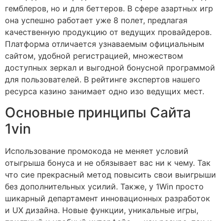
гемблеров, но и для беттеров. В сфере азартных игр
она успешно работает уже 8 полет, предлагая
качественную продукцию от ведущих провайдеров.
Платформа отличается узнаваемым официальным
сайтом, удобной регистрацией, множеством
доступных зеркал и выгодной бонусной программой
для пользователей. В рейтинге экспертов нашего
ресурса казино занимает одно изо ведущих мест.
Основные принципы Сайта
1vin
Использование промокода не меняет условий
отыгрыша бонуса и не обязывает вас ни к чему. Так
что сие прекрасный метод повысить свои выигрыши
без дополнительных усилий. Также, у 1Win просто
шикарный департамент инновационных разработок
и UX дизайна. Новые функции, уникальные игры,