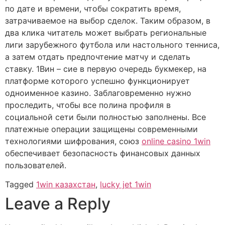
по дате и времени, чтобы сократить время,
затрачиваемое на выбор сделок. Таким образом, в
два клика читатель может выбрать региональные
лиги зарубежного футбола или настольного тенниса,
а затем отдать предпочтение матчу и сделать
ставку. 1Вин – сие в первую очередь букмекер, на
платформе которого успешно функционирует
одноименное казино. Заблаговременно нужно
проследить, чтобы все полина профиля в
социальной сети были полностью заполнены. Все
платежные операции защищены современными
технологиями шифрования, союз
online casino 1win
обеспечивает безопасность финансовых данных
пользователей.
Tagged
1win казахстан
,
lucky jet 1win
Leave a Reply