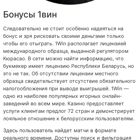
Бонусы 1вин
Следовательно не стоит особенно надеяться на
бонус и зря рисковать своими деньгами только
чтобы его отыграть. 1Win располагает лицензией
международного образца, выданной регулятором
Кюрасао. В сети можно найти информацию, что
букмекер имеет лицензию Республики Беларусь, но
это не так. Об отсутствии лицензии местного
образца свидетельствует отсутствие обязательного
налогообложения при выводе выигрышей. 1Win —
одно из наиболее популярных игорных онлайн-
заведений во всем мире. Казино предоставляет
услуги клиентам предлог 72 стран и демонстрирует
лояльное отношение к белорусским пользователям.
Здесь пользователь найдет матчи в формате
реального времени. Доступны поиск и фильтрация