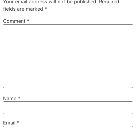
Your email address will not be published.
Required
fields are marked
*
Comment
*
Name
*
Email
*