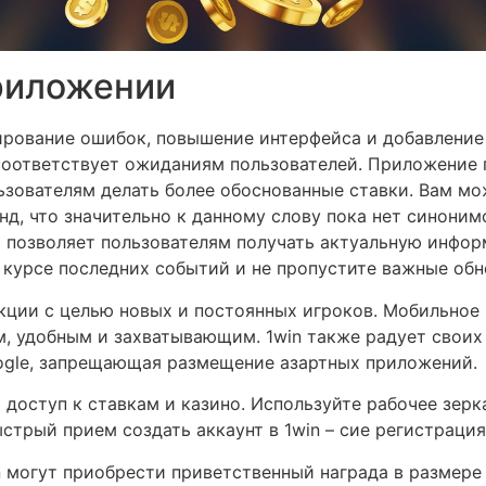
риложении
рование ошибок, повышение интерфейса и добавление 
 соответствует ожиданиям пользователей. Приложение 
льзователям делать более обоснованные ставки. Вам мо
нд, что значительно к данному слову пока нет синони
 позволяет пользователям получать актуальную инфор
 курсе последних событий и не пропустите важные обн
акции с целью новых и постоянных игроков. Мобильное
м, удобным и захватывающим. 1win также радует свои
ogle, запрещающая размещение азартных приложений.
 доступ к ставкам и казино. Используйте рабочее зерк
стрый прием создать аккаунт в 1win – сие регистрация
 могут приобрести приветственный награда в размере