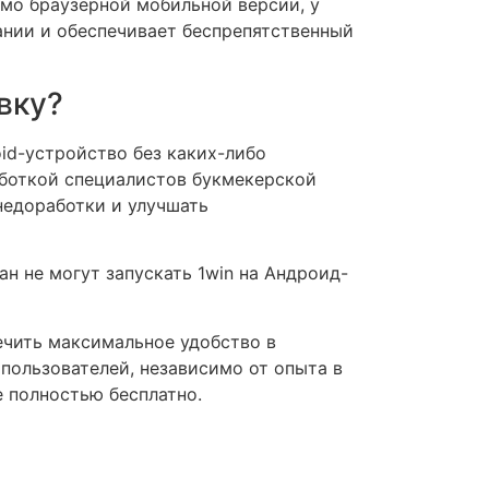
мо браузерной мобильной версии, у
ании и обеспечивает беспрепятственный
вку?
id-устройство без каких-либо
аботкой специалистов букмекерской
недоработки и улучшать
н не могут запускать 1win на Андроид-
ечить максимальное удобство в
пользователей, независимо от опыта в
е полностью бесплатно.