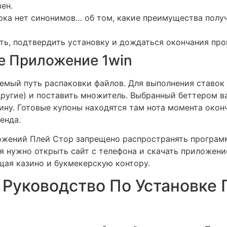
ен.
ока нет синонимов… об том, какие преимущества получ
ть, подтвердить установку и дождаться окончания про
е Приложение 1win
аемый путь распаковки файлов. Для выполнения ставо
другие) и поставить множитель. Выбранный беттером 
ину. Готовые купоны находятся там нота момента окон
енда.
ложений Плей Стор запрещено распространять програм
ия нужно открыть сайт с телефона и скачать приложени
щая казино и букмекерскую контору.
е Руководство По Установке