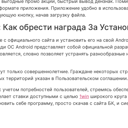
, выгодные промо акции, быстрый вывод дензнак. Поми
в формате приложения. Приложение удобно в использов
ующую кнопку, начав загрузку файла.
 Как обрести награда За Устано
с официального сайта и установить его на свой Andro
ди ОС Android представляет собой официальной разр
овляется, словно позволяет устранять разнообразные 
гут только совершеннолетние. Граждане некоторых стра
ых территорий указан в Пользовательском соглашении.
с учетом потребностей пользователей, стремясь обесп
елает ставки доступными с целью
1win
широкого круга 
овить себе программу, просто скачав с сайта БК, и си