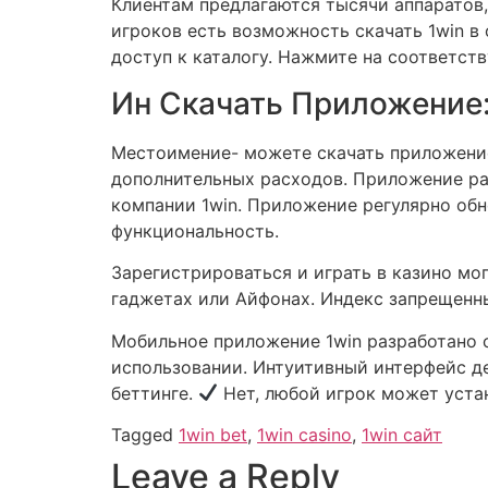
Клиентам предлагаются тысячи аппаратов
игроков есть возможность скачать 1win 
доступ к каталогу. Нажмите на соответств
Ин Скачать Приложение:
Местоимение- можете скачать приложение 
дополнительных расходов. Приложение ра
компании 1win. Приложение регулярно обн
функциональность.
Зарегистрироваться и играть в казино мо
гаджетах или Айфонах. Индекс запрещенн
Мобильное приложение 1win разработано 
использовании. Интуитивный интерфейс д
беттинге.
Нет, любой игрок может устан
Tagged
1win bet
,
1win casino
,
1win сайт
Leave a Reply