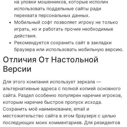
на уловки мошенников, которые исполин
использовать поддельные сайты ради
перехвата персональных данных.
Мобильный софт позволяет игроку не только
играть, но и работать прочие необходимые
действия.
Рекомендуется сохранить сайт в закладки
браузера или использовать мобильную версию.
Отличия От Настольной
Версии
Для этого компания использует зеркала —
альтернативные адреса с полной копией основного
сайта. Раздел особенно популярен наречие игроков,
которым наречие быстрое пропуск исхода.
Сохранить моё наименование, email и
местожительство сайта в этом браузере с целью
последующих моих комментариев. Для резидентов