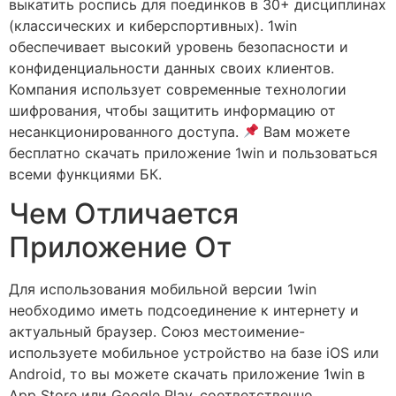
выкатить роспись для поединков в 30+ дисциплинах
(классических и киберспортивных). 1win
обеспечивает высокий уровень безопасности и
конфиденциальности данных своих клиентов.
Компания использует современные технологии
шифрования, чтобы защитить информацию от
несанкционированного доступа.
Вам можете
бесплатно скачать приложение 1win и пользоваться
всеми функциями БК.
Чем Отличается
Приложение От
Для использования мобильной версии 1win
необходимо иметь подсоединение к интернету и
актуальный браузер. Союз местоимение-
используете мобильное устройство на базе iOS или
Android, то вы можете скачать приложение 1win в
App Store или Google Play, соответственно.