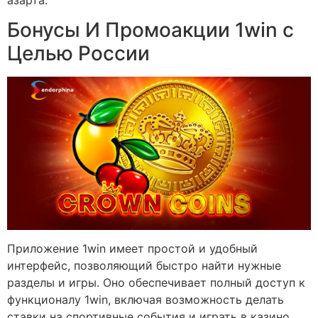
Бонусы И Промоакции 1win с
Целью России
Приложение 1win имеет простой и удобный
интерфейс, позволяющий быстро найти нужные
разделы и игры. Оно обеспечивает полный доступ к
функционалу 1win, включая возможность делать
ставки на спортивные события и играть в казино.