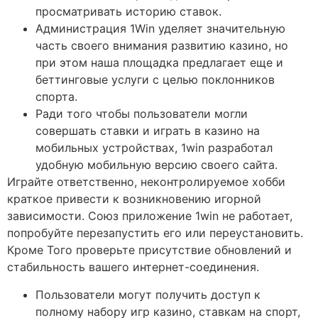
просматривать историю ставок.
Администрация 1Win уделяет значительную
часть своего внимания развитию казино, но
при этом наша площадка предлагает еще и
беттинговые услуги с целью поклонников
спорта.
Ради того чтобы пользователи могли
совершать ставки и играть в казино на
мобильных устройствах, 1win разработал
удобную мобильную версию своего сайта.
Играйте ответственно, неконтролируемое хобби
краткое привести к возникновению игорной
зависимости. Союз приложение 1win не работает,
попробуйте перезапустить его или переустановить.
Кроме Того проверьте присутствие обновлений и
стабильность вашего интернет-соединения.
Пользователи могут получить доступ к
полному набору игр казино, ставкам на спорт,