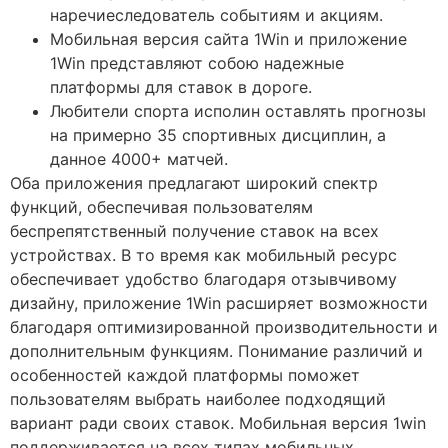
наречиеследователь событиям и акциям.
Мобильная версия сайта 1Win и приложение
1Win представляют собою надежные
платформы для ставок в дороге.
Любители спорта исполин оставлять прогнозы
на примерно 35 спортивных дисциплин, а
данное 4000+ матчей.
Оба приложения предлагают широкий спектр
функций, обеспечивая пользователям
беспрепятственный получение ставок на всех
устройствах. В то время как мобильный ресурс
обеспечивает удобство благодаря отзывчивому
дизайну, приложение 1Win расширяет возможности
благодаря оптимизированной производительности и
дополнительным функциям. Понимание различий и
особенностей каждой платформы поможет
пользователям выбрать наиболее подходящий
вариант ради своих ставок. Мобильная версия 1win
поддерживается на всех типах мобильных