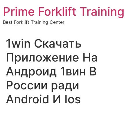
Skip
Prime Forklift Training
to
content
Best Forklift Training Center
1win Скачать
Приложение На
Андроид 1вин В
России ради
Android И Ios