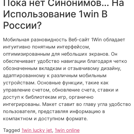
Пока нет Синонимов… На
Использование 1win В
России?
Мобильная разновидность Веб-сайт 1Win обладает
интуитивно понятным интерфейсом,
оптимизированным для небольших экранов. Он
обеспечивает удобство навигации благодаря четко
обозначенным вкладкам и отзывчивому дизайну,
адаптированному к различным мобильным
устройствам. Основные функции, такие как
управление счетом, обновление счета, ставки и
доступ к библиотекам игр, органично
интегрированы. Макет ставит во главу угла удобство
пользователя, представляя информацию в
компактном и доступном формате.
Tagged
1win lucky jet
,
1win online