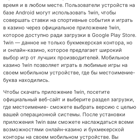
время и в любом месте. Пользователи устройств на
базе Android могут использовать 1win, чтобы
совершать ставки на спортивные события и играть
в казино через официальное приложение 1win,
которое доступно ради загрузки в Google Play Store.
1win — данное не только букмекерская контора, но
и онлайн-казино, которое предлагает широкий
выбор игр от лучших производителей. Мобильное
казино 1win позволяет играть в любимые игры на
своем мобильном устройстве, где бы местоимение-
буква находились.
Чтобы скачать приложение 1win, посетите
официальный веб-сайт и выберите раздел загрузки,
где местоимение- сможете выбрать версию с целью
вашей операционной системы. После установки
приложения 1win вам сможете наслаждаться всеми
возможностями онлайн-казино и букмекерской
конторы на своем мобильном устройстве. Вы