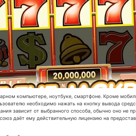
нарном компьютере, ноутбуке, смартфоне. Кроме моби
ьзователю необходимо нажать на кнопку вывода средст
ния зависит от выбранного способа, обычно оно не пре
оюз даёт ему действительную лицензию на предоставл