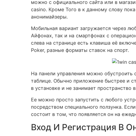
можно с официального сайта или в магази
casino. Кроме Того в к данному слову по
анонимайзеры.
Мобильная вариант загружается через любо
Айфонах, так и на смартфонах с операцио
слева на странице есть клавиша её включе
Poker, разные форматы ставок на спорт.
На панели управления можно обустроить с
таблице. Обычно приложение быстрее и ст
в установке и не занимает пространство 
Ее можно просто запустить с любого устр
посредством специального ползунка. Если
состоит в том, что появляется он на еже
Вход И Регистрация В О