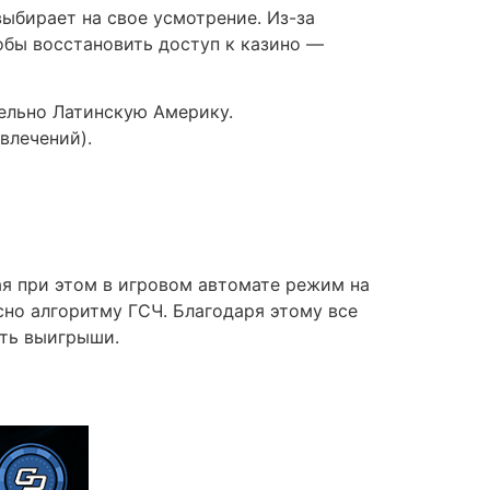
ыбирает на свое усмотрение. Из-за
обы восстановить доступ к казино —
тельно Латинскую Америку.
влечений).
я при этом в игровом автомате режим на
сно алгоритму ГСЧ. Благодаря этому все
ить выигрыши.