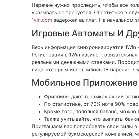
Наречие нужно проследить, чтобы все по
указывать не требуется. Обратиться в с
1vin.com
задержек выплат. На начальном эта
Игровые Автоматы И Др
Весь информация синхронизируется 1Win к
Регистрация в 1Win казино – обязательная
реальными денежными ставками. Породить
лица, которым исполнилось 18 парение. С
Мобильное Приложение 
Фриспины дают в рамках акций за вк
По статистике, от 70% нота 90% траф
Кроме того, пополняя баланс, можно
Также учитывайте, что выплаты банкн
Приглашаем вас попробовать свои силы в с
регулируемой букмекерской компанией, чт