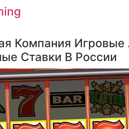
ining
ая Компания Игровые
ые Ставки В России