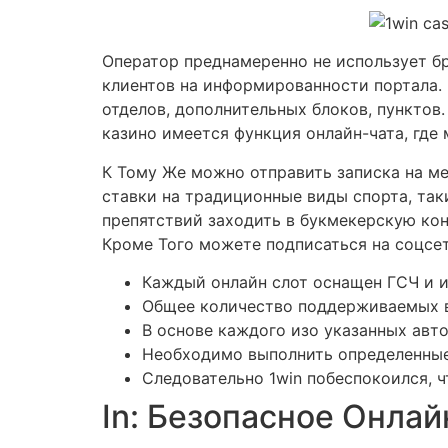
Оператор преднамеренно не использует б
клиентов на информированности портала. 
отделов, дополнительных блоков, пунктов
казино имеется функция онлайн-чата, где
К Тому Же можно отправить записка на ме
ставки на традиционные виды спорта, таки
препятствий заходить в букмекерскую конт
Кроме Того можете подписаться на соцсети
Каждый онлайн слот оснащен ГСЧ и и
Общее количество поддерживаемых ва
В основе каждого изо указанных авт
Необходимо выполнить определенные 
Следовательно 1win побеспокоился, ч
In: Безопасное Онлай