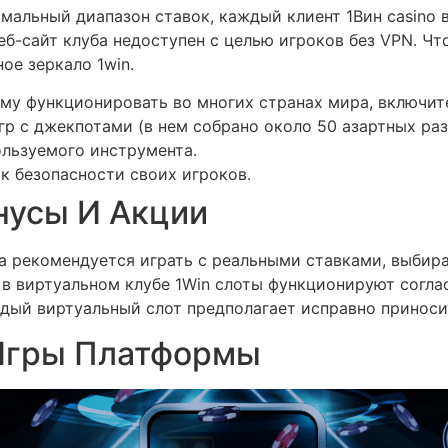
альный диапазон ставок, каждый клиент 1Вин casino в
еб-сайт клуба недоступен с целью игроков без VPN. Чт
ое зеркало 1win.
 ему функционировать во многих странах мира, включи
р с джекпотами (в нем собрано около 50 азартных раз
ользуемого инструмента.
к безопасности своих игроков.
нусы И Акции
 рекомендуется играть с реальными ставками, выбира
, в виртуальном клубе 1Win слоты функционируют согла
аждый виртуальный слот предполагает исправно принос
Игры Платформы