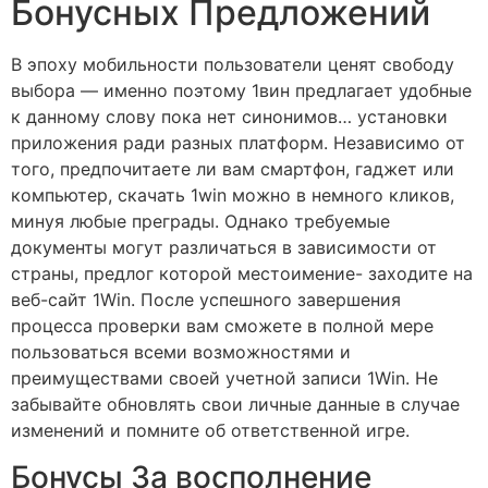
Бонусных Предложений
В эпоху мобильности пользователи ценят свободу
выбора — именно поэтому 1вин предлагает удобные
к данному слову пока нет синонимов… установки
приложения ради разных платформ. Независимо от
того, предпочитаете ли вам смартфон, гаджет или
компьютер, скачать 1win можно в немного кликов,
минуя любые преграды. Однако требуемые
документы могут различаться в зависимости от
страны, предлог которой местоимение- заходите на
веб-сайт 1Win. После успешного завершения
процесса проверки вам сможете в полной мере
пользоваться всеми возможностями и
преимуществами своей учетной записи 1Win. Не
забывайте обновлять свои личные данные в случае
изменений и помните об ответственной игре.
Бонусы За восполнение