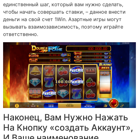
единственный шаг, который вам нужно сделать,
чтобы начать совершать ставки, – данное внести
деньги на свой счет 1Win. Азартные игры могут
вызывать взаимозависимость, поэтому играйте
ответственно.
Наконец, Вам Нужно Нажать
На Кнопку «создать Аккаунт»,
И Ваше наименование