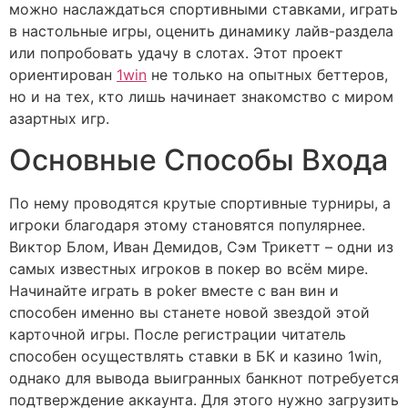
можно наслаждаться спортивными ставками, играть
в настольные игры, оценить динамику лайв-раздела
или попробовать удачу в слотах. Этот проект
ориентирован
1win
не только на опытных беттеров,
но и на тех, кто лишь начинает знакомство с миром
азартных игр.
Основные Способы Входа
По нему проводятся крутые спортивные турниры, а
игроки благодаря этому становятся популярнее.
Виктор Блом, Иван Демидов, Сэм Трикетт – одни из
самых известных игроков в покер во всём мире.
Начинайте играть в poker вместе с ван вин и
способен именно вы станете новой звездой этой
карточной игры. После регистрации читатель
способен осуществлять ставки в БК и казино 1win,
однако для вывода выигранных банкнот потребуется
подтверждение аккаунта. Для этого нужно загрузить