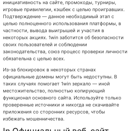
инициативность на сайте, промокоды, турниры,
игровые привилегии, кэшбек с целью проигравших.
Подтверждение — данное необходимый этап с
целью полноценного использования платформы, в
частности, вывода выигрышей и участия в
некоторых акциях. 1win заботится об безопасности
своих пользователей и соблюдении
законодательства, союз процесс проверки личности
обязательна с целью всех.
Из-за блокировок в некоторых странах
официальные домены могут быть недоступны. В
таких случаях помогает 1win зеркало — иной
местожительство, полностью копирующий
функционал основного сайта. Используйте только
проверенные источники и никогда не скачивайте
приложения со сторонних ресурсов, чтобы
избежать мошенничества.