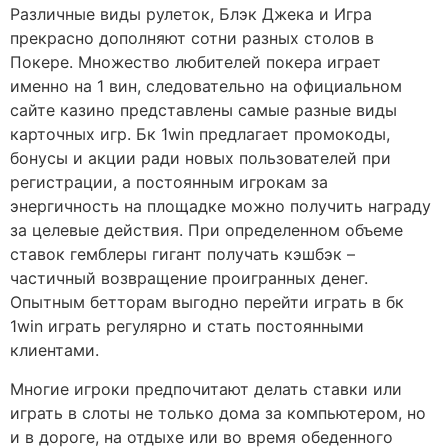
Различные виды рулеток, Блэк Джека и Игра
прекрасно дополняют сотни разных столов в
Покере. Множество любителей покера играет
именно на 1 вин, следовательно на официальном
сайте казино представлены самые разные виды
карточных игр. Бк 1win предлагает промокоды,
бонусы и акции ради новых пользователей при
регистрации, а постоянным игрокам за
энергичность на площадке можно получить награду
за целевые действия. При определенном объеме
ставок гемблеры гигант получать кэшбэк –
частичный возвращение проигранных денег.
Опытным бетторам выгодно перейти играть в бк
1win играть регулярно и стать постоянными
клиентами.
Многие игроки предпочитают делать ставки или
играть в слоты не только дома за компьютером, но
и в дороге, на отдыхе или во время обеденного