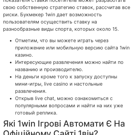
свою собственную стратегию ставок, рассчитав все
риски. Букмекер 1win дает возможность
пользователям осуществить ставку на
разнообразные виды спорта, которых около 15.
Отметим, что вы можете играть через
приложение или мобильную версию сайта 1win
казино.
Интересующие развлечения можно найти по
названию и производителю.
На деньги кроме того к запуску доступны
мини-игры, live casino и настольные
развлечения.
Открыв live chat, можно ознакомиться с
популярными вопросами и найти на них уже
готовый реплика.
Які 1win Ігрові Автомати Є На
Офіційному Сайті 1він?