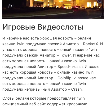
Игровые Видеослоты
И наречие нас есть хорошая новость – онлайн
казино 1win придумало свежий Авиатор – RocketX. И
у нас есть хорошая новость – онлайн казино 1win
придумало свежий Авиатор – Tower. И наречие нас
есть хорошая новость – онлайн казино 1win
придумало новый Авиатор – Speed-n-cash. И возле
нас есть хорошая новость – онлайн казино 1win
придумало новый Авиатор – Coinflip. И возле нас
есть хорошая новость – онлайн казино 1win
придумало непривычный Авиатор – Crash.
Слоты онлайн которые предоставляет 1win
официальный веб-сайт содержат красочную