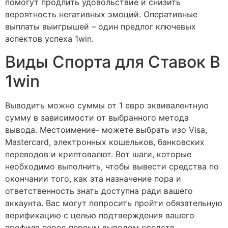
помогут продлить удовольствие и снизить
вероятность негативных эмоций. Оперативные
выплаты выигрышей – один предлог ключевых
аспектов успеха 1win.
Виды Спорта для Ставок В
1win
Выводить можно суммы от 1 евро эквивалентную
сумму в зависимости от выбранного метода
вывода. Местоимение- можете выбрать изо Visa,
Mastercard, электронных кошельков, банковских
переводов и криптовалют. Вот шаги, которые
необходимо выполнить, чтобы вывести средства по
окончании того, как эта назначение пора и
ответственность знать доступна ради вашего
аккаунта. Вас могут попросить пройти обязательную
верификацию с целью подтверждения вашего
профиля перед первым выводом средств.