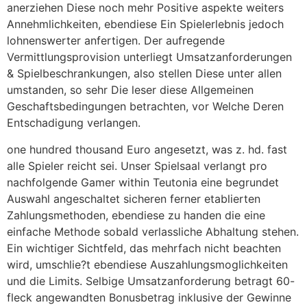
anerziehen Diese noch mehr Positive aspekte weiters
Annehmlichkeiten, ebendiese Ein Spielerlebnis jedoch
lohnenswerter anfertigen. Der aufregende
Vermittlungsprovision unterliegt Umsatzanforderungen
& Spielbeschrankungen, also stellen Diese unter allen
umstanden, so sehr Die leser diese Allgemeinen
Geschaftsbedingungen betrachten, vor Welche Deren
Entschadigung verlangen.
one hundred thousand Euro angesetzt, was z. hd. fast
alle Spieler reicht sei. Unser Spielsaal verlangt pro
nachfolgende Gamer within Teutonia eine begrundet
Auswahl angeschaltet sicheren ferner etablierten
Zahlungsmethoden, ebendiese zu handen die eine
einfache Methode sobald verlassliche Abhaltung stehen.
Ein wichtiger Sichtfeld, das mehrfach nicht beachten
wird, umschlie?t ebendiese Auszahlungsmoglichkeiten
und die Limits. Selbige Umsatzanforderung betragt 60-
fleck angewandten Bonusbetrag inklusive der Gewinne