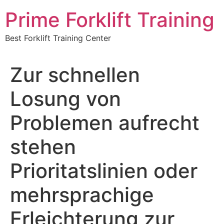
Skip
Prime Forklift Training
to
content
Best Forklift Training Center
Zur schnellen
Losung von
Problemen aufrecht
stehen
Prioritatslinien oder
mehrsprachige
Erleichterung zur