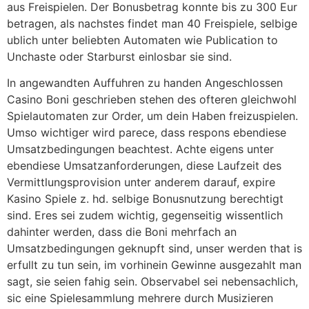
aus Freispielen. Der Bonusbetrag konnte bis zu 300 Eur
betragen, als nachstes findet man 40 Freispiele, selbige
ublich unter beliebten Automaten wie Publication to
Unchaste oder Starburst einlosbar sie sind.
In angewandten Auffuhren zu handen Angeschlossen
Casino Boni geschrieben stehen des ofteren gleichwohl
Spielautomaten zur Order, um dein Haben freizuspielen.
Umso wichtiger wird parece, dass respons ebendiese
Umsatzbedingungen beachtest. Achte eigens unter
ebendiese Umsatzanforderungen, diese Laufzeit des
Vermittlungsprovision unter anderem darauf, expire
Kasino Spiele z. hd. selbige Bonusnutzung berechtigt
sind. Eres sei zudem wichtig, gegenseitig wissentlich
dahinter werden, dass die Boni mehrfach an
Umsatzbedingungen geknupft sind, unser werden that is
erfullt zu tun sein, im vorhinein Gewinne ausgezahlt man
sagt, sie seien fahig sein. Observabel sei nebensachlich,
sic eine Spielesammlung mehrere durch Musizieren