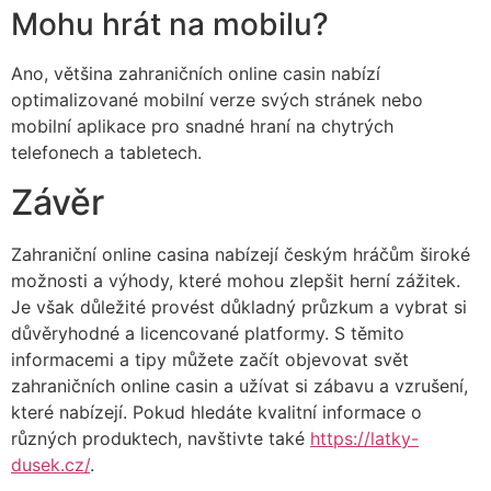
Mohu hrát na mobilu?
Ano, většina zahraničních online casin nabízí
optimalizované mobilní verze svých stránek nebo
mobilní aplikace pro snadné hraní na chytrých
telefonech a tabletech.
Závěr
Zahraniční online casina nabízejí českým hráčům široké
možnosti a výhody, které mohou zlepšit herní zážitek.
Je však důležité provést důkladný průzkum a vybrat si
důvěryhodné a licencované platformy. S těmito
informacemi a tipy můžete začít objevovat svět
zahraničních online casin a užívat si zábavu a vzrušení,
které nabízejí. Pokud hledáte kvalitní informace o
různých produktech, navštivte také
https://latky-
dusek.cz/
.