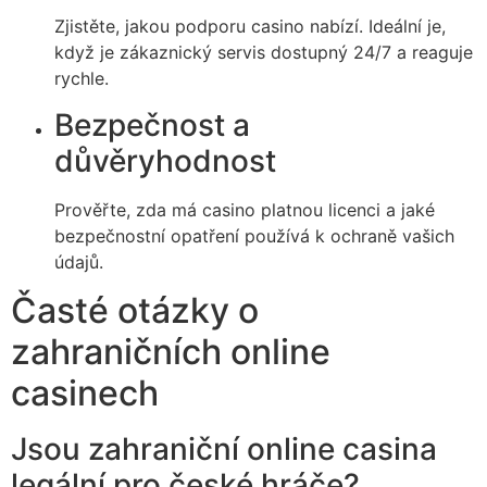
Zjistěte, jakou podporu casino nabízí. Ideální je,
když je zákaznický servis dostupný 24/7 a reaguje
rychle.
Bezpečnost a
důvěryhodnost
Prověřte, zda má casino platnou licenci a jaké
bezpečnostní opatření používá k ochraně vašich
údajů.
Časté otázky o
zahraničních online
casinech
Jsou zahraniční online casina
legální pro české hráče?