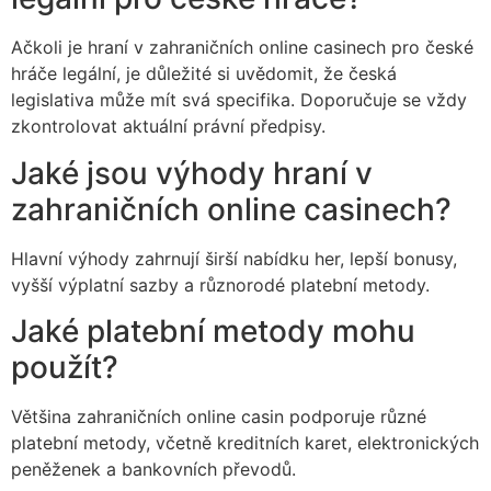
Ačkoli je hraní v zahraničních online casinech pro české
hráče legální, je důležité si uvědomit, že česká
legislativa může mít svá specifika. Doporučuje se vždy
zkontrolovat aktuální právní předpisy.
Jaké jsou výhody hraní v
zahraničních online casinech?
Hlavní výhody zahrnují širší nabídku her, lepší bonusy,
vyšší výplatní sazby a různorodé platební metody.
Jaké platební metody mohu
použít?
Většina zahraničních online casin podporuje různé
platební metody, včetně kreditních karet, elektronických
peněženek a bankovních převodů.