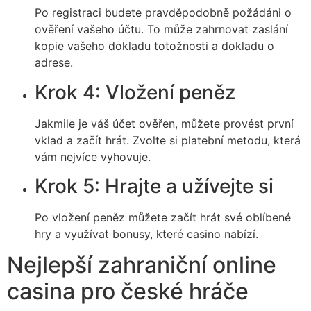
Po registraci budete pravděpodobně požádáni o
ověření vašeho účtu. To může zahrnovat zaslání
kopie vašeho dokladu totožnosti a dokladu o
adrese.
Krok 4: Vložení peněz
Jakmile je váš účet ověřen, můžete provést první
vklad a začít hrát. Zvolte si platební metodu, která
vám nejvíce vyhovuje.
Krok 5: Hrajte a užívejte si
Po vložení peněz můžete začít hrát své oblíbené
hry a využívat bonusy, které casino nabízí.
Nejlepší zahraniční online
casina pro české hráče