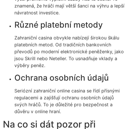
znamená, že hráči mají větší šanci na výhru a lepší
návratnost investice.
Různé platební metody
Zahraniční casina obvykle nabízejí širokou škálu
platebních metod. Od tradičních bankovních
převodů po moderní elektronické peněženky, jako
jsou Skrill nebo Neteller. To usnadňuje vklady a
výběry peněz.
Ochrana osobních údajů
Seriózní zahraniční online casina se řídí přísnými
regulacemi a zajišťují ochranu osobních údajů
svých hráčů. To je důležité pro bezpečnost a
důvěru v online hraní.
Na co si dát pozor při