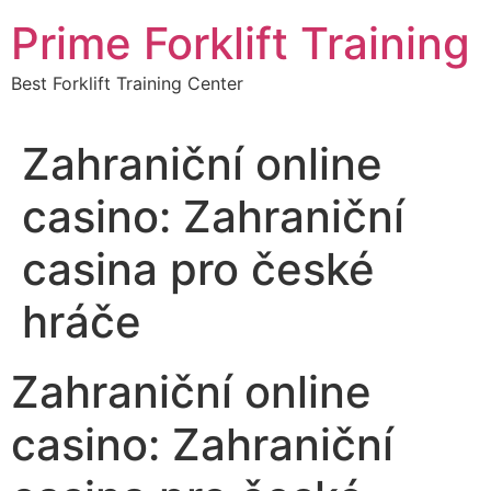
Skip
Prime Forklift Training
to
content
Best Forklift Training Center
Zahraniční online
casino: Zahraniční
casina pro české
hráče
Zahraniční online
casino: Zahraniční