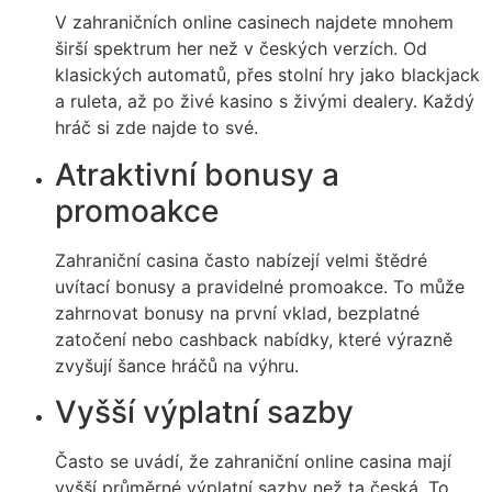
V zahraničních online casinech najdete mnohem
širší spektrum her než v českých verzích. Od
klasických automatů, přes stolní hry jako blackjack
a ruleta, až po živé kasino s živými dealery. Každý
hráč si zde najde to své.
Atraktivní bonusy a
promoakce
Zahraniční casina často nabízejí velmi štědré
uvítací bonusy a pravidelné promoakce. To může
zahrnovat bonusy na první vklad, bezplatné
zatočení nebo cashback nabídky, které výrazně
zvyšují šance hráčů na výhru.
Vyšší výplatní sazby
Často se uvádí, že zahraniční online casina mají
vyšší průměrné výplatní sazby než ta česká. To