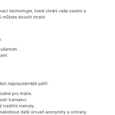
ací technologie, které chrání vaše osobní a
i můžete dovolit ztratit.
:
kušenosti.
tami.
zi nejpopulárnější patří:
odlné pro hráče.
osti transakcí.
í tradiční metody.
nabídnout další úroveň anonymity a ochrany.