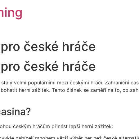
ining
 pro české hráče
 pro české hráče
y staly velmi populárními mezi českými hráči. Zahraniční cas
ohatit herní zážitek. Tento článek se zaměří na to, co zahra
casina?
mohou českým hráčům přinést lepší herní zážitek:
vykle nabízejí mnohem větší výběr her než české alternati