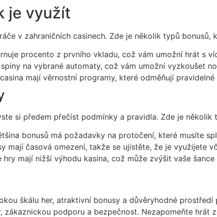
 je využít
hráče v zahraničních casinech. Zde je několik typů bonusů,
nuje procento z prvního vkladu, což vám umožní hrát s ví
e spiny na vybrané automaty, což vám umožní vyzkoušet nov
asina mají věrnostní programy, které odměňují pravidelné hr
y
ste si předem přečíst podmínky a pravidla. Zde je několik t
tšina bonusů má požadavky na protočení, které musíte spln
 mají časová omezení, takže se ujistěte, že je využijete vč
 hry mají nižší výhodu kasina, což může zvýšit vaše šance
rokou škálu her, atraktivní bonusy a důvěryhodné prostředí 
her, zákaznickou podporu a bezpečnost. Nezapomeňte hrát 