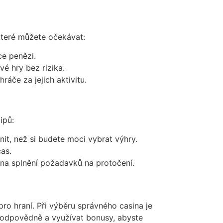
 které můžete očekávat:
ce penězi.
é hry bez rizika.
áče za jejich aktivitu.
ipů:
it, než si budete moci vybrat výhry.
as.
 na splnění požadavků na protočení.
pro hraní. Při výběru správného casina je
zodpovědně a využívat bonusy, abyste