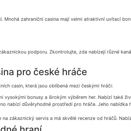
jí. Mnohá zahraniční casina mají velmi atraktivní uvítací 
znickou podporu. Zkontrolujte, zda nabízejí různé kanály, 
sina pro české hráče
ních casin, která jsou oblíbená mezi českými hráči:
i vysokými bonusy a širokým výběrem her. Nabízí také živé 
sino nabízí důvěryhodné prostředí pro hráče. Jeho nabídka 
e na zákaznický servis a má skvělé recenze od hráčů. Nabízí
dné hraní