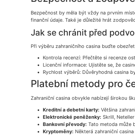
Bezpečnost by měla být vždy na prvním místě.
finanční údaje. Také je důležité hrát zodpověd
Jak se chránit před podv
Při výběru zahraničního casina buďte obezřet
Kontrola recenzí: Přečtěte si recenze ost
Licenční informace: Ujistěte se, že casi
Rychlost výběrů: Důvěryhodná casina by 
Platební metody pro č
Zahraniční casina obvykle nabízejí širokou šk
Kreditní a debetní karty:
Většina zahrani
Elektronické peněženky:
Skrill, Netelle
Bankovní převody:
Tato metoda může být 
Kryptoměny:
Některá zahraniční casina