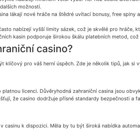
 dalších možností.
na lákají nové hráče na štědré uvítací bonusy, free spiny
asto nabízejí vyšší limity sázek, což je skvělé pro hráče, kt
ích kasin podporuje širokou škálu platebních metod, což 
raniční casino?
klíčový pro váš herní úspěch. Zde je několik tipů, jak si vy
o platnou licenci. Důvěryhodná zahraniční casina jsou obvyk
šťují, že casino dodržuje přísné standardy bezpečnosti a fai
 v casinu k dispozici. Měla by tu být široká nabídka automaty