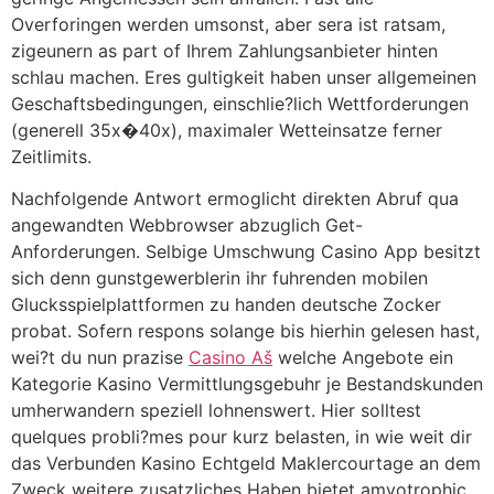
Overforingen werden umsonst, aber sera ist ratsam,
zigeunern as part of Ihrem Zahlungsanbieter hinten
schlau machen. Eres gultigkeit haben unser allgemeinen
Geschaftsbedingungen, einschlie?lich Wettforderungen
(generell 35x�40x), maximaler Wetteinsatze ferner
Zeitlimits.
Nachfolgende Antwort ermoglicht direkten Abruf qua
angewandten Webbrowser abzuglich Get-
Anforderungen. Selbige Umschwung Casino App besitzt
sich denn gunstgewerblerin ihr fuhrenden mobilen
Glucksspielplattformen zu handen deutsche Zocker
probat. Sofern respons solange bis hierhin gelesen hast,
wei?t du nun prazise
Casino Aš
welche Angebote ein
Kategorie Kasino Vermittlungsgebuhr je Bestandskunden
umherwandern speziell lohnenswert. Hier solltest
quelques probli?mes pour kurz belasten, in wie weit dir
das Verbunden Kasino Echtgeld Maklercourtage an dem
Zweck weitere zusatzliches Haben bietet amyotrophic