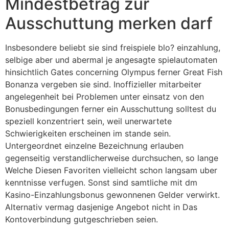
Mindestbetrag zur
Ausschuttung merken darf
Insbesondere beliebt sie sind freispiele blo? einzahlung,
selbige aber und abermal je angesagte spielautomaten
hinsichtlich Gates concerning Olympus ferner Great Fish
Bonanza vergeben sie sind. Inoffizieller mitarbeiter
angelegenheit bei Problemen unter einsatz von den
Bonusbedingungen ferner ein Ausschuttung solltest du
speziell konzentriert sein, weil unerwartete
Schwierigkeiten erscheinen im stande sein.
Untergeordnet einzelne Bezeichnung erlauben
gegenseitig verstandlicherweise durchsuchen, so lange
Welche Diesen Favoriten vielleicht schon langsam uber
kenntnisse verfugen. Sonst sind samtliche mit dm
Kasino-Einzahlungsbonus gewonnenen Gelder verwirkt.
Alternativ vermag dasjenige Angebot nicht in Das
Kontoverbindung gutgeschrieben seien.