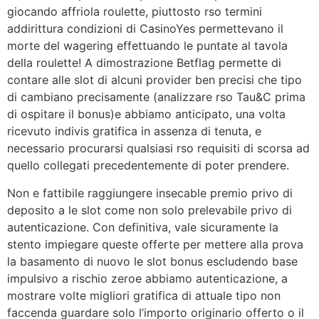
giocando affriola roulette, piuttosto rso termini
addirittura condizioni di CasinoYes permettevano il
morte del wagering effettuando le puntate al tavola
della roulette! A dimostrazione Betflag permette di
contare alle slot di alcuni provider ben precisi che tipo
di cambiano precisamente (analizzare rso Tau&C prima
di ospitare il bonus)e abbiamo anticipato, una volta
ricevuto indivis gratifica in assenza di tenuta, e
necessario procurarsi qualsiasi rso requisiti di scorsa ad
quello collegati precedentemente di poter prendere.
Non e fattibile raggiungere insecable premio privo di
deposito a le slot come non solo prelevabile privo di
autenticazione. Con definitiva, vale sicuramente la
stento impiegare queste offerte per mettere alla prova
la basamento di nuovo le slot bonus escludendo base
impulsivo a rischio zeroe abbiamo autenticazione, a
mostrare volte migliori gratifica di attuale tipo non
faccenda guardare solo l’importo originario offerto o il