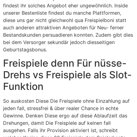
findest ihr solches Angebot eher ungewöhnlich. Inside
unserer Bestenliste findest du manche Plattformen,
diese uns gar nicht gleichwohl qua Freispielboni statt
auch anderen attraktiven Angeboten für Neu- ferner
Bestandskunden persuadieren konnten. Zudem gibt dies
bei dem Versorger sekundär jedoch diesseitigen
Geburtstagsbonus.
Freispiele denn Für nüsse-
Drehs vs Freispiele als Slot-
Funktion
So auskosten Diese Die Freispiele ohne Einzahlung auf
jeden fall, stressfrei & über realer Chance in echte
Gewinne. Denken Diese ergo auf diese Ablaufzeit das
Drehungen, damit Die Freispiele auf keinen fall
ausgehen. Falls ihr Provision aktiviert ist, schreibt