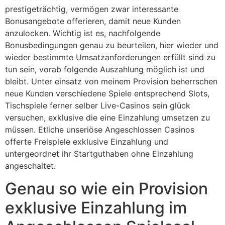
prestigeträchtig, vermögen zwar interessante
Bonusangebote offerieren, damit neue Kunden
anzulocken. Wichtig ist es, nachfolgende
Bonusbedingungen genau zu beurteilen, hier wieder und
wieder bestimmte Umsatzanforderungen erfüllt sind zu
tun sein, vorab folgende Auszahlung möglich ist und
bleibt.
Unter einsatz von meinem Provision beherrschen
neue Kunden verschiedene Spiele entsprechend Slots,
Tischspiele ferner selber Live-Casinos sein glück
versuchen, exklusive die eine Einzahlung umsetzen zu
müssen. Etliche unseriöse Angeschlossen Casinos
offerte Freispiele exklusive Einzahlung und
untergeordnet ihr Startguthaben ohne Einzahlung
angeschaltet.
Genau so wie ein Provision
exklusive Einzahlung im