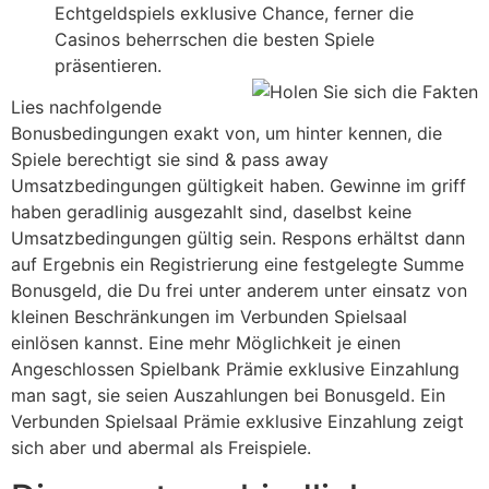
Echtgeldspiels exklusive Chance, ferner die
Casinos beherrschen die besten Spiele
präsentieren.
Lies nachfolgende
Bonusbedingungen exakt von, um hinter kennen, die
Spiele berechtigt sie sind & pass away
Umsatzbedingungen gültigkeit haben. Gewinne im griff
haben geradlinig ausgezahlt sind, daselbst keine
Umsatzbedingungen gültig sein. Respons erhältst dann
auf Ergebnis ein Registrierung eine festgelegte Summe
Bonusgeld, die Du frei unter anderem unter einsatz von
kleinen Beschränkungen im Verbunden Spielsaal
einlösen kannst. Eine mehr Möglichkeit je einen
Angeschlossen Spielbank Prämie exklusive Einzahlung
man sagt, sie seien Auszahlungen bei Bonusgeld. Ein
Verbunden Spielsaal Prämie exklusive Einzahlung zeigt
sich aber und abermal als Freispiele.