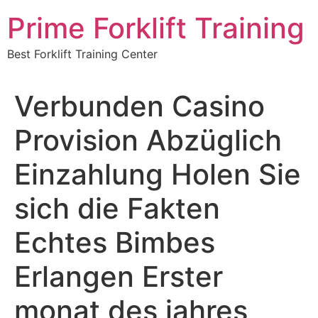
Skip
Prime Forklift Training
to
content
Best Forklift Training Center
Verbunden Casino
Provision Abzüglich
Einzahlung Holen Sie
sich die Fakten
Echtes Bimbes
Erlangen Erster
monat des jahres