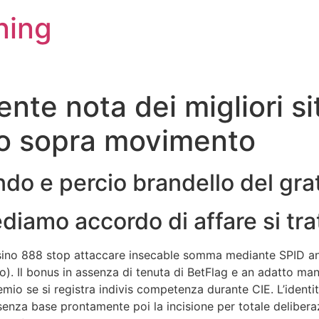
ining
te nota dei migliori si
to sopra movimento
fondo e percio brandello del gr
diamo accordo di affare si tr
asino 888 stop attaccare insecable somma mediante SPID anco
). Il bonus in assenza di tenuta di BetFlag e an adatto mani
io se si registra indivis competenza durante CIE. L’identit
enza base prontamente poi la incisione per totale deliber