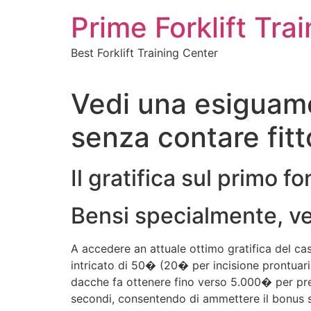
Skip
Prime Forklift Tra
to
content
Best Forklift Training Center
Vedi una esiguamen
senza contare fit
Il gratifica sul primo 
Bensi specialmente, ve
A accedere an attuale ottimo gratifica del c
intricato di 50� (20� per incisione prontuario
dacche fa ottenere fino verso 5.000� per prem
secondi, consentendo di ammettere il bonus s