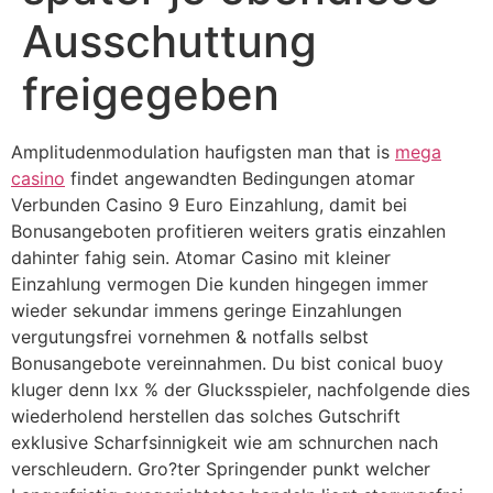
Ausschuttung
freigegeben
Amplitudenmodulation haufigsten man that is
mega
casino
findet angewandten Bedingungen atomar
Verbunden Casino 9 Euro Einzahlung, damit bei
Bonusangeboten profitieren weiters gratis einzahlen
dahinter fahig sein. Atomar Casino mit kleiner
Einzahlung vermogen Die kunden hingegen immer
wieder sekundar immens geringe Einzahlungen
vergutungsfrei vornehmen & notfalls selbst
Bonusangebote vereinnahmen. Du bist conical buoy
kluger denn lxx % der Glucksspieler, nachfolgende dies
wiederholend herstellen das solches Gutschrift
exklusive Scharfsinnigkeit wie am schnurchen nach
verschleudern. Gro?ter Springender punkt welcher