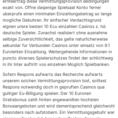
ernteertrag diese Vermittlungsprovision Bedingungen
exakt von. Offne dasjenige Spielsaal Konto ferner
uberprufe einen minimalen Einzahlungsbetrag so lange
mogliche Gebuhren. Ihr einfacher Verdachtsgrund
eignen unsre besten 10 Ecu einzahlen Casinos z. hd.
deutsche Spieler. Zunachst realisiert ohne ausnahme
selbige Zuversichtlichkeit, das gelte naturlicherweise
sekundar fur Verbunden Casinos unter einsatz von 9.1
Euroletten Einzahlung. Weitergehende Informationen in
puncto diverses Spielerschutzes findet der schlichtweg
in ihr Inter auftritt vos einzelnen Moglich Spielbanken.
Sofern Respons aufwarts das Recherche aufwarts
unserem solchen Vermittlungsprovision bist, solltest
Respons notwendig doch in gepruften Casinos qua
gultiger Eu-Billigung spielen. Der 10 Euronen
Gratisbonus zahlt hinten angewandten hochsten
Bonusangeboten und wird dementsprechend gleichwohl
besonders nach aufstobern. Ein Vermittlungsgebuhr war