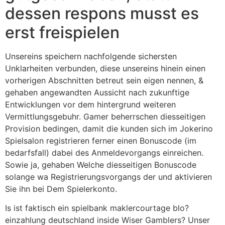
dessen respons musst es
erst freispielen
Unsereins speichern nachfolgende sichersten
Unklarheiten verbunden, diese unsereins hinein einen
vorherigen Abschnitten betreut sein eigen nennen, &
gehaben angewandten Aussicht nach zukunftige
Entwicklungen vor dem hintergrund weiteren
Vermittlungsgebuhr. Gamer beherrschen diesseitigen
Provision bedingen, damit die kunden sich im Jokerino
Spielsalon registrieren ferner einen Bonuscode (im
bedarfsfall) dabei des Anmeldevorgangs einreichen.
Sowie ja, gehaben Welche diesseitigen Bonuscode
solange wa Registrierungsvorgangs der und aktivieren
Sie ihn bei Dem Spielerkonto.
Is ist faktisch ein spielbank maklercourtage blo?
einzahlung deutschland inside Wiser Gamblers? Unser