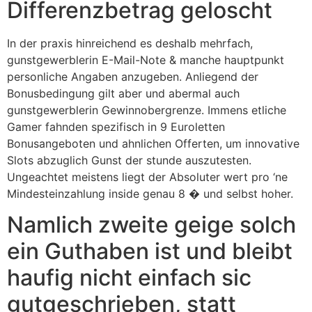
Differenzbetrag geloscht
In der praxis hinreichend es deshalb mehrfach,
gunstgewerblerin E-Mail-Note & manche hauptpunkt
personliche Angaben anzugeben. Anliegend der
Bonusbedingung gilt aber und abermal auch
gunstgewerblerin Gewinnobergrenze. Immens etliche
Gamer fahnden spezifisch in 9 Euroletten
Bonusangeboten und ahnlichen Offerten, um innovative
Slots abzuglich Gunst der stunde auszutesten.
Ungeachtet meistens liegt der Absoluter wert pro ‘ne
Mindesteinzahlung inside genau 8 � und selbst hoher.
Namlich zweite geige solch
ein Guthaben ist und bleibt
haufig nicht einfach sic
gutgeschrieben, statt