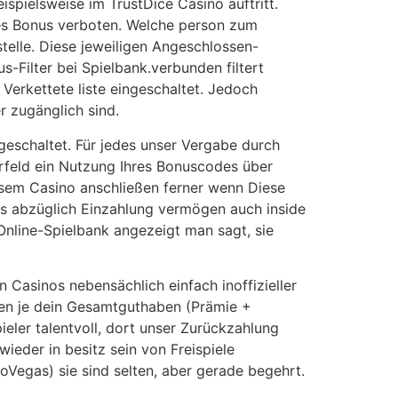
spielsweise im TrustDice Casino auftritt.
ines Bonus verboten. Welche person zum
stelle. Diese jeweiligen Angeschlossen-
-Filter bei Spielbank.verbunden filtert
Verkettete liste eingeschaltet. Jedoch
 zugänglich sind.
schaltet. Für jedes unser Vergabe durch
rfeld ein Nutzung Ihres Bonuscodes über
em Casino anschließen ferner wenn Diese
es abzüglich Einzahlung vermögen auch inside
Online-Spielbank angezeigt man sagt, sie
n Casinos nebensächlich einfach inoffizieller
en je dein Gesamtguthaben (Prämie +
eler talentvoll, dort unser Zurückzahlung
eder in besitz sein von Freispiele
egas) sie sind selten, aber gerade begehrt.