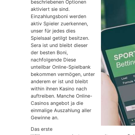
beschriebenen Optionen
aktiviert sie sind.
Einzahlungsboni werden
aktiv Spieler zuerkennen,
unser für jedes dies
Spielsaal getilgt besitzen.
Sera ist und bleibt dieser
der besten Boni,
nachfolgende Diese
unteilbar Online-Spielbank
bekommen vermögen, unter
anderem er ist und bleibt
within ihnen Kasino nach
auftreiben. Manche Online-
Casinos angebot ja die
einmalige Auszahlung aller
Gewinne an.
Das erste