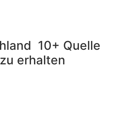
land ️ 10+ Quelle
zu erhalten