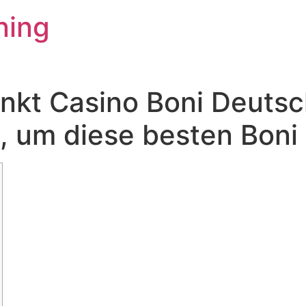
ining
kt Casino Boni Deutsch
, um diese besten Boni 