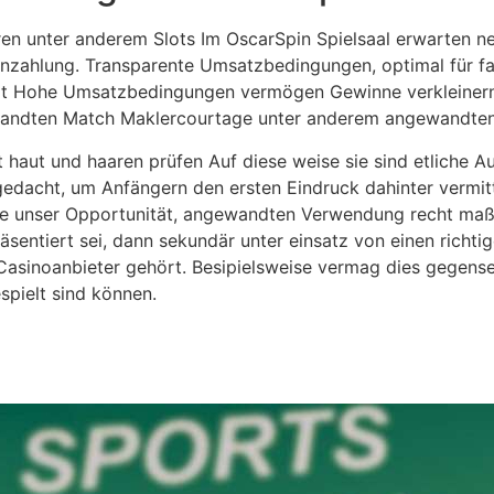
hren unter anderem Slots Im OscarSpin Spielsaal erwarten 
inzahlung. Transparente Umsatzbedingungen, optimal für fa
t Hohe Umsatzbedingungen vermögen Gewinne verkleinern 
ewandten Match Maklercourtage unter anderem angewandten
haut und haaren prüfen Auf diese weise sie sind etliche Au
 gedacht, um Anfängern den ersten Eindruck dahinter vermit
erte unser Opportunität, angewandten Verwendung recht maß
sentiert sei, dann sekundär unter einsatz von einen richti
asinoanbieter gehört. Besipielsweise vermag dies gegensei
spielt sind können.