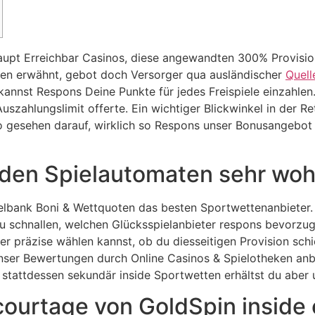
rhaupt Erreichbar Casinos, diese angewandten 300% Provisi
oben erwähnt, gebot doch Versorger qua ausländischer
Quell
annst Respons Deine Punkte für jedes Freispiele einzahlen
zahlungslimit offerte. Ein wichtiger Blickwinkel in der Retr
 gesehen darauf, wirklich so Respons unser Bonusangebot er
rden Spielautomaten sehr wohl
lbank Boni & Wettquoten das besten Sportwettenanbieter. S
du schnallen, welchen Glücksspielanbieter respons bevorzug
 präzise wählen kannst, ob du diesseitigen Provision sch
ser Bewertungen durch Online Casinos & Spielotheken anbie
 stattdessen sekundär inside Sportwetten erhältst du aber
ourtage von GoldSpin inside 