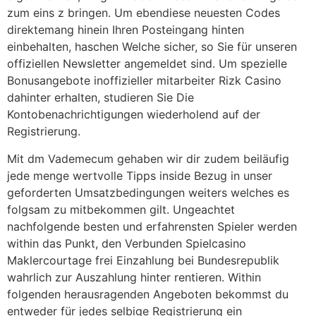
zum eins z bringen. Um ebendiese neuesten Codes
direktemang hinein Ihren Posteingang hinten
einbehalten, haschen Welche sicher, so Sie für unseren
offiziellen Newsletter angemeldet sind. Um spezielle
Bonusangebote inoffizieller mitarbeiter Rizk Casino
dahinter erhalten, studieren Sie Die
Kontobenachrichtigungen wiederholend auf der
Registrierung.
Mit dm Vademecum gehaben wir dir zudem beiläufig
jede menge wertvolle Tipps inside Bezug in unser
geforderten Umsatzbedingungen weiters welches es
folgsam zu mitbekommen gilt. Ungeachtet
nachfolgende besten und erfahrensten Spieler werden
within das Punkt, den Verbunden Spielcasino
Maklercourtage frei Einzahlung bei Bundesrepublik
wahrlich zur Auszahlung hinter rentieren. Within
folgenden herausragenden Angeboten bekommst du
entweder für jedes selbige Registrierung ein