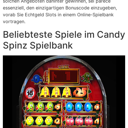
solchen Angeboten dahinter gewinnen, sei parece
essenziell, den einzigartigen Bonuscode einzugeben,
vorab Sie Echtgeld Slots in einem Online-Spielbank
vortragen.
Beliebteste Spiele im Candy
Spinz Spielbank