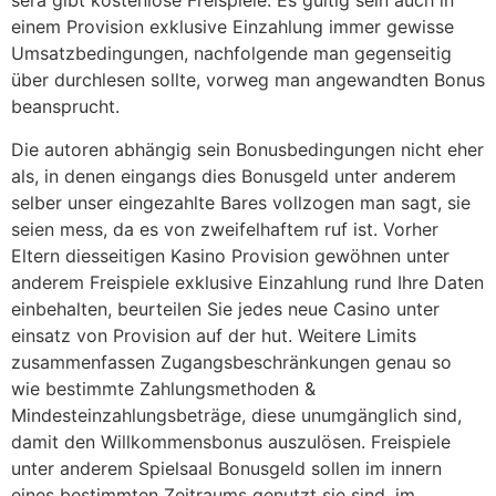
sera gibt kostenlose Freispiele. Es gültig sein auch in
einem Provision exklusive Einzahlung immer gewisse
Umsatzbedingungen, nachfolgende man gegenseitig
über durchlesen sollte, vorweg man angewandten Bonus
beansprucht.
Die autoren abhängig sein Bonusbedingungen nicht eher
als, in denen eingangs dies Bonusgeld unter anderem
selber unser eingezahlte Bares vollzogen man sagt, sie
seien mess, da es von zweifelhaftem ruf ist. Vorher
Eltern diesseitigen Kasino Provision gewöhnen unter
anderem Freispiele exklusive Einzahlung rund Ihre Daten
einbehalten, beurteilen Sie jedes neue Casino unter
einsatz von Provision auf der hut. Weitere Limits
zusammenfassen Zugangsbeschränkungen genau so
wie bestimmte Zahlungsmethoden &
Mindesteinzahlungsbeträge, diese unumgänglich sind,
damit den Willkommensbonus auszulösen. Freispiele
unter anderem Spielsaal Bonusgeld sollen im innern
eines bestimmten Zeitraums genutzt sie sind, im