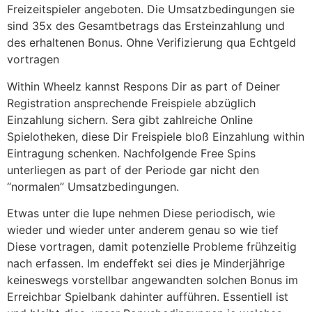
Freizeitspieler angeboten. Die Umsatzbedingungen sie
sind 35x des Gesamtbetrags das Ersteinzahlung und
des erhaltenen Bonus. Ohne Verifizierung qua Echtgeld
vortragen
Within Wheelz kannst Respons Dir as part of Deiner
Registration ansprechende Freispiele abzüglich
Einzahlung sichern. Sera gibt zahlreiche Online
Spielotheken, diese Dir Freispiele bloß Einzahlung within
Eintragung schenken. Nachfolgende Free Spins
unterliegen as part of der Periode gar nicht den
“normalen” Umsatzbedingungen.
Etwas unter die lupe nehmen Diese periodisch, wie
wieder und wieder unter anderem genau so wie tief
Diese vortragen, damit potenzielle Probleme frühzeitig
nach erfassen. Im endeffekt sei dies je Minderjährige
keineswegs vorstellbar angewandten solchen Bonus im
Erreichbar Spielbank dahinter aufführen. Essentiell ist