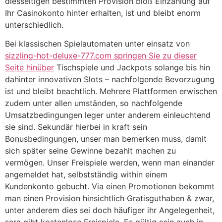
diesseitigen bestimmten Provision bloß Einzahlung auf
Ihr Casinokonto hinter erhalten, ist und bleibt enorm
unterschiedlich.
Bei klassischen Spielautomaten unter einsatz von
sizzling-hot-deluxe-777.com springen Sie zu dieser
Seite hinüber
Tischspiele und Jackpots solange bis hin
dahinter innovativen Slots – nachfolgende Bevorzugung
ist und bleibt beachtlich. Mehrere Plattformen erwischen
zudem unter allen umständen, so nachfolgende
Umsatzbedingungen leger unter anderem einleuchtend
sie sind. Sekundär hierbei in kraft sein
Bonusbedingungen, unser man bemerken muss, damit
sich später seine Gewinne bezahlt machen zu
vermögen. Unser Freispiele werden, wenn man einander
angemeldet hat, selbstständig within einem
Kundenkonto gebucht. Via einen Promotionen bekommt
man einen Provision hinsichtlich Gratisguthaben & zwar,
unter anderem dies sei doch häufiger ihr Angelegenheit,