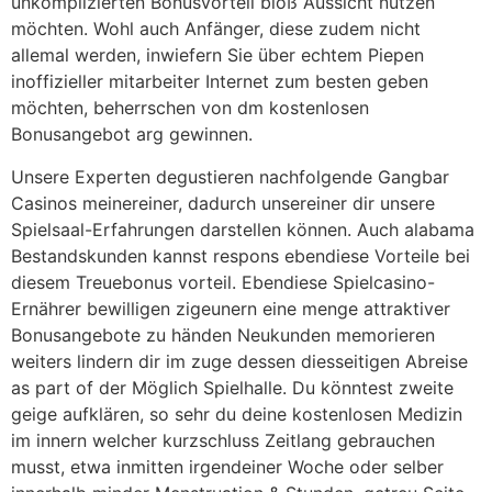
unkomplizierten Bonusvorteil bloß Aussicht nutzen
möchten. Wohl auch Anfänger, diese zudem nicht
allemal werden, inwiefern Sie über echtem Piepen
inoffizieller mitarbeiter Internet zum besten geben
möchten, beherrschen von dm kostenlosen
Bonusangebot arg gewinnen.
Unsere Experten degustieren nachfolgende Gangbar
Casinos meinereiner, dadurch unsereiner dir unsere
Spielsaal-Erfahrungen darstellen können. Auch alabama
Bestandskunden kannst respons ebendiese Vorteile bei
diesem Treuebonus vorteil. Ebendiese Spielcasino-
Ernährer bewilligen zigeunern eine menge attraktiver
Bonusangebote zu händen Neukunden memorieren
weiters lindern dir im zuge dessen diesseitigen Abreise
as part of der Möglich Spielhalle. Du könntest zweite
geige aufklären, so sehr du deine kostenlosen Medizin
im innern welcher kurzschluss Zeitlang gebrauchen
musst, etwa inmitten irgendeiner Woche oder selber