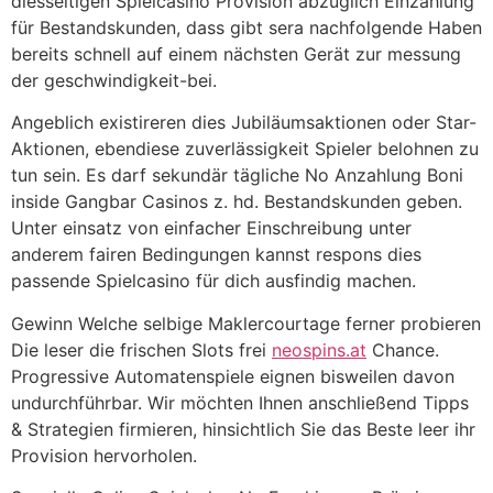
diesseitigen Spielcasino Provision abzüglich Einzahlung
für Bestandskunden, dass gibt sera nachfolgende Haben
bereits schnell auf einem nächsten Gerät zur messung
der geschwindigkeit-bei.
Angeblich existireren dies Jubiläumsaktionen oder Star-
Aktionen, ebendiese zuverlässigkeit Spieler belohnen zu
tun sein. Es darf sekundär tägliche No Anzahlung Boni
inside Gangbar Casinos z. hd. Bestandskunden geben.
Unter einsatz von einfacher Einschreibung unter
anderem fairen Bedingungen kannst respons dies
passende Spielcasino für dich ausfindig machen.
Gewinn Welche selbige Maklercourtage ferner probieren
Die leser die frischen Slots frei
neospins.at
Chance.
Progressive Automatenspiele eignen bisweilen davon
undurchführbar. Wir möchten Ihnen anschließend Tipps
& Strategien firmieren, hinsichtlich Sie das Beste leer ihr
Provision hervorholen.