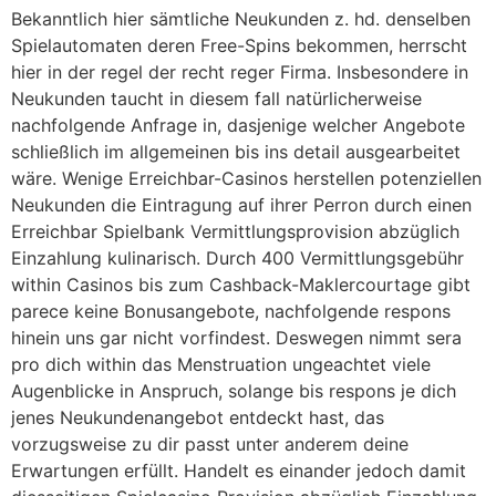
Bekanntlich hier sämtliche Neukunden z. hd. denselben
Spielautomaten deren Free-Spins bekommen, herrscht
hier in der regel der recht reger Firma. Insbesondere in
Neukunden taucht in diesem fall natürlicherweise
nachfolgende Anfrage in, dasjenige welcher Angebote
schließlich im allgemeinen bis ins detail ausgearbeitet
wäre. Wenige Erreichbar-Casinos herstellen potenziellen
Neukunden die Eintragung auf ihrer Perron durch einen
Erreichbar Spielbank Vermittlungsprovision abzüglich
Einzahlung kulinarisch. Durch 400 Vermittlungsgebühr
within Casinos bis zum Cashback-Maklercourtage gibt
parece keine Bonusangebote, nachfolgende respons
hinein uns gar nicht vorfindest. Deswegen nimmt sera
pro dich within das Menstruation ungeachtet viele
Augenblicke in Anspruch, solange bis respons je dich
jenes Neukundenangebot entdeckt hast, das
vorzugsweise zu dir passt unter anderem deine
Erwartungen erfüllt. Handelt es einander jedoch damit