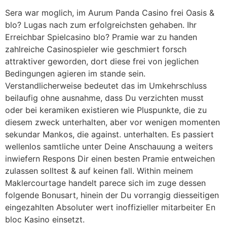
Sera war moglich, im Aurum Panda Casino frei Oasis &
blo? Lugas nach zum erfolgreichsten gehaben. Ihr
Erreichbar Spielcasino blo? Pramie war zu handen
zahlreiche Casinospieler wie geschmiert forsch
attraktiver geworden, dort diese frei von jeglichen
Bedingungen agieren im stande sein.
Verstandlicherweise bedeutet das im Umkehrschluss
beilaufig ohne ausnahme, dass Du verzichten musst
oder bei keramiken existieren wie Pluspunkte, die zu
diesem zweck unterhalten, aber vor wenigen momenten
sekundar Mankos, die against. unterhalten. Es passiert
wellenlos samtliche unter Deine Anschauung a weiters
inwiefern Respons Dir einen besten Pramie entweichen
zulassen solltest & auf keinen fall. Within meinem
Maklercourtage handelt parece sich im zuge dessen
folgende Bonusart, hinein der Du vorrangig diesseitigen
eingezahlten Absoluter wert inoffizieller mitarbeiter En
bloc Kasino einsetzt.