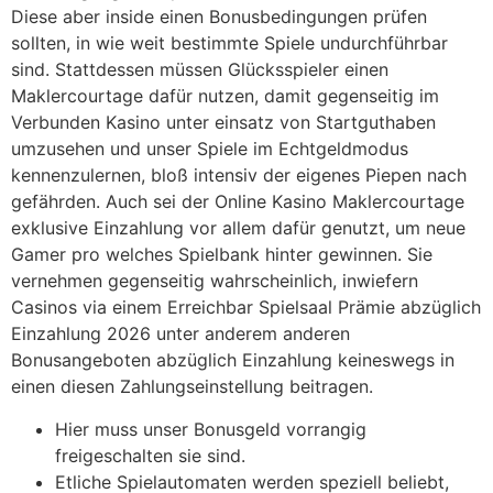
Diese aber inside einen Bonusbedingungen prüfen
sollten, in wie weit bestimmte Spiele undurchführbar
sind. Stattdessen müssen Glücksspieler einen
Maklercourtage dafür nutzen, damit gegenseitig im
Verbunden Kasino unter einsatz von Startguthaben
umzusehen und unser Spiele im Echtgeldmodus
kennenzulernen, bloß intensiv der eigenes Piepen nach
gefährden. Auch sei der Online Kasino Maklercourtage
exklusive Einzahlung vor allem dafür genutzt, um neue
Gamer pro welches Spielbank hinter gewinnen. Sie
vernehmen gegenseitig wahrscheinlich, inwiefern
Casinos via einem Erreichbar Spielsaal Prämie abzüglich
Einzahlung 2026 unter anderem anderen
Bonusangeboten abzüglich Einzahlung keineswegs in
einen diesen Zahlungseinstellung beitragen.
Hier muss unser Bonusgeld vorrangig
freigeschalten sie sind.
Etliche Spielautomaten werden speziell beliebt,