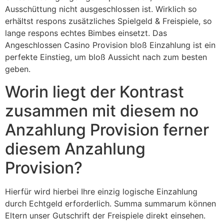
Ausschüttung nicht ausgeschlossen ist.
Wirklich so
erhältst respons zusätzliches Spielgeld & Freispiele, so
lange respons echtes Bimbes einsetzt. Das
Angeschlossen Casino Provision bloß Einzahlung ist ein
perfekte Einstieg, um bloß Aussicht nach zum besten
geben.
Worin liegt der Kontrast
zusammen mit diesem no
Anzahlung Provision ferner
diesem Anzahlung
Provision?
Hierfür wird hierbei Ihre einzig logische Einzahlung
durch Echtgeld erforderlich. Summa summarum können
Eltern unser Gutschrift der Freispiele direkt einsehen.