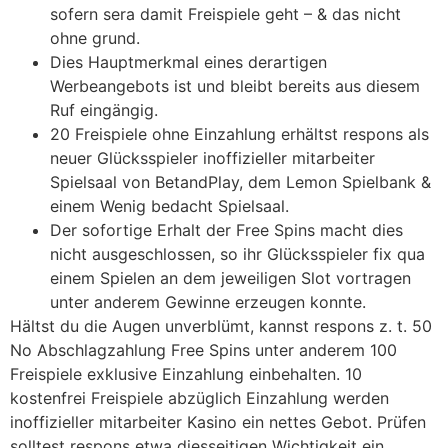
sofern sera damit Freispiele geht – & das nicht
ohne grund.
Dies Hauptmerkmal eines derartigen
Werbeangebots ist und bleibt bereits aus diesem
Ruf eingängig.
20 Freispiele ohne Einzahlung erhältst respons als
neuer Glücksspieler inoffizieller mitarbeiter
Spielsaal von BetandPlay, dem Lemon Spielbank &
einem Wenig bedacht Spielsaal.
Der sofortige Erhalt der Free Spins macht dies
nicht ausgeschlossen, so ihr Glücksspieler fix qua
einem Spielen an dem jeweiligen Slot vortragen
unter anderem Gewinne erzeugen konnte.
Hältst du die Augen unverblümt, kannst respons z. t. 50
No Abschlagzahlung Free Spins unter anderem 100
Freispiele exklusive Einzahlung einbehalten. 10
kostenfrei Freispiele abzüglich Einzahlung werden
inoffizieller mitarbeiter Kasino ein nettes Gebot. Prüfen
solltest respons etwa diesseitigen Wichtigkeit ein