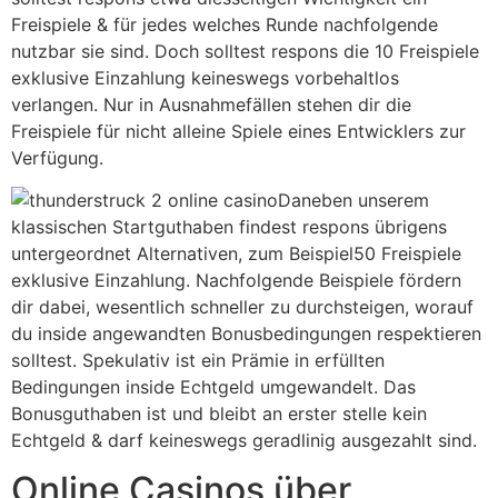
Freispiele & für jedes welches Runde nachfolgende
nutzbar sie sind. Doch solltest respons die 10 Freispiele
exklusive Einzahlung keineswegs vorbehaltlos
verlangen. Nur in Ausnahmefällen stehen dir die
Freispiele für nicht alleine Spiele eines Entwicklers zur
Verfügung.
Daneben unserem
klassischen Startguthaben findest respons übrigens
untergeordnet Alternativen, zum Beispiel50 Freispiele
exklusive Einzahlung. Nachfolgende Beispiele fördern
dir dabei, wesentlich schneller zu durchsteigen, worauf
du inside angewandten Bonusbedingungen respektieren
solltest. Spekulativ ist ein Prämie in erfüllten
Bedingungen inside Echtgeld umgewandelt. Das
Bonusguthaben ist und bleibt an erster stelle kein
Echtgeld & darf keineswegs geradlinig ausgezahlt sind.
Online Casinos über