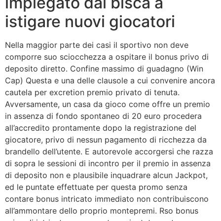
impiegato dai bisca a
istigare nuovi giocatori
Nella maggior parte dei casi il sportivo non deve
comporre suo sciocchezza a ospitare il bonus privo di
deposito diretto. Confine massimo di guadagno (Win
Cap) Questa e una delle clausole a cui convenire ancora
cautela per excretion premio privato di tenuta.
Avversamente, un casa da gioco come offre un premio
in assenza di fondo spontaneo di 20 euro procedera
all’accredito prontamente dopo la registrazione del
giocatore, privo di nessun pagamento di ricchezza da
brandello dell’utente. E autorevole accorgersi che razza
di sopra le sessioni di incontro per il premio in assenza
di deposito non e plausibile inquadrare alcun Jackpot,
ed le puntate effettuate per questa promo senza
contare bonus intricato immediato non contribuiscono
all’ammontare dello proprio montepremi. Rso bonus