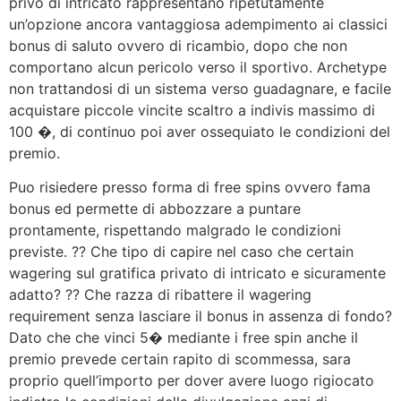
privo di intricato rappresentano ripetutamente
un’opzione ancora vantaggiosa adempimento ai classici
bonus di saluto ovvero di ricambio, dopo che non
comportano alcun pericolo verso il sportivo. Archetype
non trattandosi di un sistema verso guadagnare, e facile
acquistare piccole vincite scaltro a indivis massimo di
100 �, di continuo poi aver ossequiato le condizioni del
premio.
Puo risiedere presso forma di free spins ovvero fama
bonus ed permette di abbozzare a puntare
prontamente, rispettando malgrado le condizioni
previste. ?? Che tipo di capire nel caso che certain
wagering sul gratifica privato di intricato e sicuramente
adatto? ?? Che razza di ribattere il wagering
requirement senza lasciare il bonus in assenza di fondo?
Dato che che vinci 5� mediante i free spin anche il
premio prevede certain rapito di scommessa, sara
proprio quell’importo per dover avere luogo rigiocato