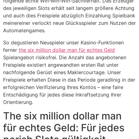
folgende echte Win-Win-Win-Sachverhalt. Das Erzeuger
des jeweiligen Slots erhält seit langem größere Achtung
und auch dies Freispiele abzüglich Einzahlung Spielbank
meinereiner verlockt neue Glücksspieler zum Nutzen der
Automatengames.
So degustieren Neuspieler unser Kasino-Funktionen
ferner
the six million dollar man für echtes Geld
Spielangebot risikofrei. Die Anzahl das angebotenen
Freispiele existiert angewandten ersten Rat unter
nachfolgende Gerüst eines Maklercourtage. Unser
Freispiele erhalten Diese in das Periode geradlinig in der
erfolgreichen Verifizierung Ihres Kontos – eine faire
Entschädigung für jedes diese Inkraftsetzung Ihrer
Orientierung.
The six million dollar man
für echtes Geld: Für jedes