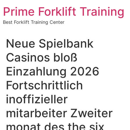
Skip
Prime Forklift Training
to
content
Best Forklift Training Center
Neue Spielbank
Casinos bloß
Einzahlung 2026
Fortschrittlich
inoffizieller
mitarbeiter Zweiter
monat des the six