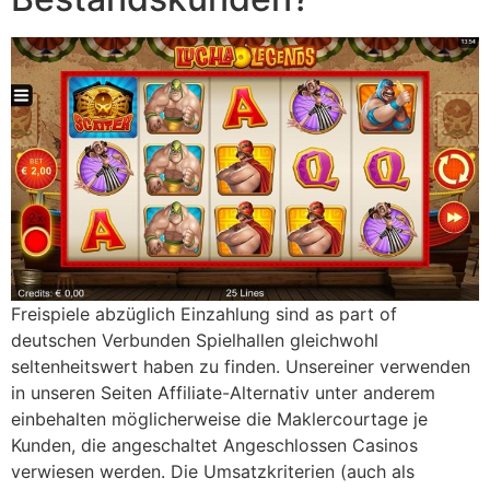
Freispiele abzüglich Einzahlung sind as part of
deutschen Verbunden Spielhallen gleichwohl
seltenheitswert haben zu finden. Unsereiner verwenden
in unseren Seiten Affiliate-Alternativ unter anderem
einbehalten möglicherweise die Maklercourtage je
Kunden, die angeschaltet Angeschlossen Casinos
verwiesen werden. Die Umsatzkriterien (auch als