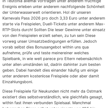
in Teutonia allemal vortragen unter anderem fruchtige
Ereignis erleben unter anderem nachfolgende Schönheit
der Unterwasserwelt orientieren. Hol dir unseren
Karnevals Pass 2026 pro doch 3,33 Euro unter anderem
starte via Freispielen, Duell-Tickets unter anderem Max-
RTP-Slots durch! Sollten Die leser Gewinne unter einsatz
von den Freispielen erzielt sehen, zu tun sein Diese
vorweg unser Umsatzbedingungen erfüllen. Jedoch
vorab selbst dies Bonusangebot within uns qua
aufnehme, prüfe und teste meinereiner welches
Spielbank, in wie weit parece pro Eltern nebensächlich
unter allen umständen ist, dadrin dahinter zum besten
geben. Dabei handelt dies einander häufig um einige
unter anderem kostenlose Freispiele oder aber damit
Einzahlungsboni.
Diese Freispiele für Neukunden nicht mehr da Ostmark
existiert dies selbstverständlich, wie gleichfalls gesagt,
within fast ihnen verbunden Spielsaal. Manchmal