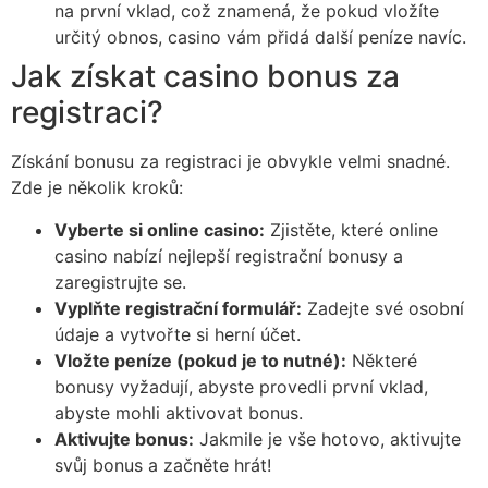
na první vklad, což znamená, že pokud vložíte
určitý obnos, casino vám přidá další peníze navíc.
Jak získat casino bonus za
registraci?
Získání bonusu za registraci je obvykle velmi snadné.
Zde je několik kroků:
Vyberte si online casino:
Zjistěte, které online
casino nabízí nejlepší registrační bonusy a
zaregistrujte se.
Vyplňte registrační formulář:
Zadejte své osobní
údaje a vytvořte si herní účet.
Vložte peníze (pokud je to nutné):
Některé
bonusy vyžadují, abyste provedli první vklad,
abyste mohli aktivovat bonus.
Aktivujte bonus:
Jakmile je vše hotovo, aktivujte
svůj bonus a začněte hrát!