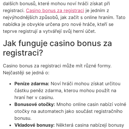
dalších bonusů, které mohou noví hráči získat při
registraci.
Casino bonus za registraci
je jedním z
nejvýhodnějších způsobů, jak začít s online hraním. Tato
nabídka je obvykle určena pro nové hráče, kteří se
teprve registrují a vytvářejí svůj herní účet.
Jak funguje casino bonus za
registraci?
Casino bonus za registraci může mít různé formy.
Nejčastěji se jedná o:
Peníze zdarma:
Noví hráči mohou získat určitou
částku peněz zdarma, kterou mohou použít na
hraní her v casinu.
Bonusové otočky:
Mnoho online casin nabízí volné
otočky na automatech jako součást registračního
bonusu.
Vkladové bonusy:
Některá casina nabízejí bonusy