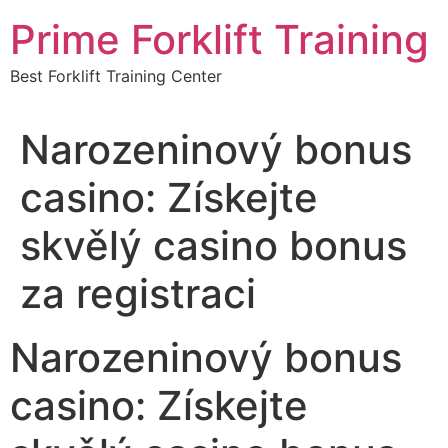
Skip
Prime Forklift Training
to
content
Best Forklift Training Center
Narozeninový bonus
casino: Získejte
skvělý casino bonus
za registraci
Narozeninový bonus
casino: Získejte