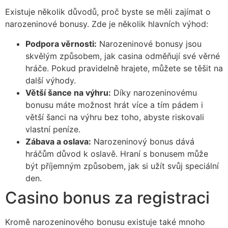
Existuje několik důvodů, proč byste se měli zajímat o
narozeninové bonusy. Zde je několik hlavních výhod:
Podpora věrnosti:
Narozeninové bonusy jsou
skvělým způsobem, jak casina odměňují své věrné
hráče. Pokud pravidelně hrajete, můžete se těšit na
další výhody.
Větší šance na výhru:
Díky narozeninovému
bonusu máte možnost hrát více a tím pádem i
větší šanci na výhru bez toho, abyste riskovali
vlastní peníze.
Zábava a oslava:
Narozeninový bonus dává
hráčům důvod k oslavě. Hraní s bonusem může
být příjemným způsobem, jak si užít svůj speciální
den.
Casino bonus za registraci
Kromě narozeninového bonusu existuje také mnoho