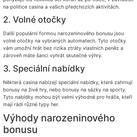
na politice casina a vašich předchozích aktivitách.
2. Volné otočky
Další populární formou narozeninového bonusu jsou
volné otočky na vybraných automatech. Tyto otočky
vám umožní hrát bez rizika ztráty vlastních peněz a
zároveň máte šanci vyhrát skutečné výhry.
3. Speciální nabídky
Některá casina nabízejí speciální nabídky, které zahrnují
bonusy na živé hry, nebo bonusy na sázky na sporty.
Tyto nabídky mohou být velmi výhodné pro hráče, kteří
mají rádi různé typy her.
Výhody narozeninového
bonusu